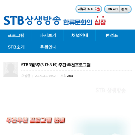
프로그램
다시보기
채널안내
편성표
STB소개
후원안내
STB 3월3주(3.13~3.19) 주간 추천프로그램
오삼균
조회
|
2017.03.10 16:02
|
2594