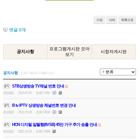
수정
삭제
목록으로
댓글
0
개
프로그램게시판 모아
공지사항
시청자게시판
보기
공지사항
1,047개(41/53페이지)
STB상생방송 TV채널 번호 안내
[1]
편성팀2
2023.07.05
조회 57692
|
|
B tv IPTV 상생방송 채널번호 변경 안내
편성팀3
2022.10.28
조회 53010
|
|
HCN 디지털 알뜰형(8VSB) 45만 가구 추가 송출 안내
[1]
편성팀1
2022.10.20
조회 53066
|
|