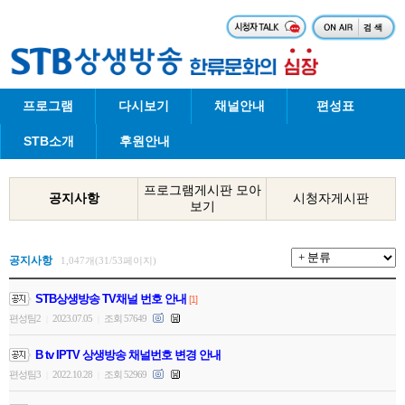
프로그램
다시보기
채널안내
편성표
STB소개
후원안내
프로그램게시판 모아
공지사항
시청자게시판
보기
공지사항
1,047개(31/53페이지)
STB상생방송 TV채널 번호 안내
[1]
편성팀2
2023.07.05
조회 57649
|
|
B tv IPTV 상생방송 채널번호 변경 안내
편성팀3
2022.10.28
조회 52969
|
|