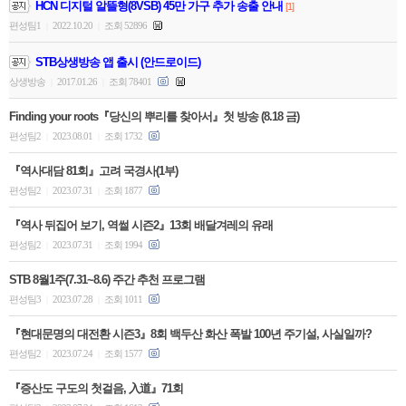
HCN 디지털 알뜰형(8VSB) 45만 가구 추가 송출 안내
[1]
편성팀1
2022.10.20
조회 52896
|
|
STB상생방송 앱 출시 (안드로이드)
상생방송
2017.01.26
조회 78401
|
|
Finding your roots『당신의 뿌리를 찾아서』첫 방송 (8.18 금)
편성팀2
2023.08.01
조회 1732
|
|
『역사대담 81회』고려 국경사(1부)
편성팀2
2023.07.31
조회 1877
|
|
『역사 뒤집어 보기, 역썰 시즌2』13회 배달겨레의 유래
편성팀2
2023.07.31
조회 1994
|
|
STB 8월1주(7.31~8.6) 주간 추천 프로그램
편성팀3
2023.07.28
조회 1011
|
|
『현대문명의 대전환 시즌3』8회 백두산 화산 폭발 100년 주기설, 사실일까?
편성팀2
2023.07.24
조회 1577
|
|
『증산도 구도의 첫걸음, 入道』71회