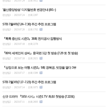
편성팀2
2023.07.24
조회 1612
|
|
'울산중앙방송' 디지털번호 변경안내 (8/1~)
편성팀1
2023.07.24
조회 2287
|
|
STB 7월4주(7.24~7.30) 주간 추천 프로그램
편성팀3
2023.07.20
조회 1702
|
|
『톡톡 증산도 시즌3』38회 천지공사 집행방식
편성팀2
2023.07.18
조회 2278
|
|
『80억 세계인의 성씨』중국편 1강 첫 방송 (7.29 토 첫 방송)
편성팀2
2023.07.18
조회 2021
|
|
『상징으로 보는 여행 시즌2』9회 경복궁, 빗장을 열다 3부
편성팀2
2023.07.17
조회 1599
|
|
STB 7월3주(7.17~7.23) 주간 추천 프로그램
편성팀3
2023.07.14
조회 1075
|
|
신규 드라마 『SISI 시시』시즌1 TV 최초! 첫방송 (7.22토)
편성팀2
2023.07.11
조회 2693
|
|