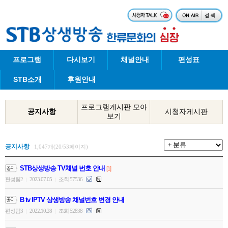
프로그램
다시보기
채널안내
편성표
STB소개
후원안내
프로그램게시판 모아
공지사항
시청자게시판
보기
공지사항
1,047개(20/53페이지)
STB상생방송 TV채널 번호 안내
[1]
편성팀2
2023.07.05
조회 57536
|
|
B tv IPTV 상생방송 채널번호 변경 안내
편성팀3
2022.10.28
조회 52838
|
|