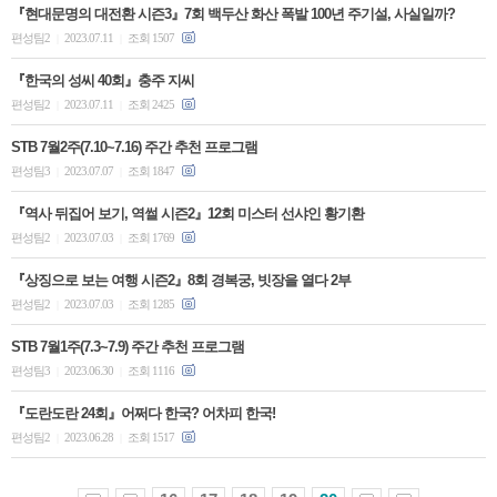
『현대문명의 대전환 시즌3』7회 백두산 화산 폭발 100년 주기설, 사실일까?
편성팀2
2023.07.11
조회 1507
|
|
『한국의 성씨 40회』충주 지씨
편성팀2
2023.07.11
조회 2425
|
|
STB 7월2주(7.10~7.16) 주간 추천 프로그램
편성팀3
2023.07.07
조회 1847
|
|
『역사 뒤집어 보기, 역썰 시즌2』12회 미스터 선샤인 황기환
편성팀2
2023.07.03
조회 1769
|
|
『상징으로 보는 여행 시즌2』8회 경복궁, 빗장을 열다 2부
편성팀2
2023.07.03
조회 1285
|
|
STB 7월1주(7.3~7.9) 주간 추천 프로그램
편성팀3
2023.06.30
조회 1116
|
|
『도란도란 24회』어쩌다 한국? 어차피 한국!
편성팀2
2023.06.28
조회 1517
|
|