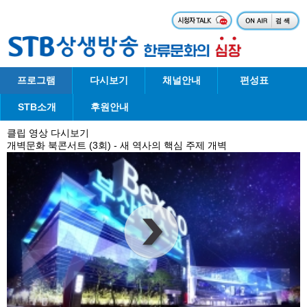
프로그램
다시보기
채널안내
편성표
STB소개
후원안내
클립 영상 다시보기
개벽문화 북콘서트 (3회) - 새 역사의 핵심 주제 개벽
00
:
00
:
00
|
00
:
00
:
00