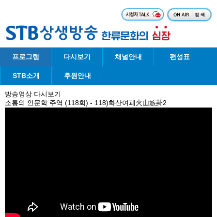
프로그램
다시보기
채널안내
편성표
STB소개
후원안내
방송영상 다시보기
소통의 인문학 주역 (118회) - 118)화산여괘火山旅卦2