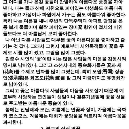
고 어디를 가나 온갖 꽃들이 만발하여 아름다운 풍경을 자아
낸다. 나는 들과 산에 지천으로 피어있는 야생화도 아름다워
좋아하고 가정이나 화원에서 가꾸는 꽃도 아름다워 좋아한다.
특히 나는 여름철 내내 주변의 단독주택과 아파트 담장을 온
통 불게 물들이며 활짝 피어있는 장미꽃 향연이 절세의 미인
들보다도 더 아름답게 보여 좋아한다.
나 아닌 다른 사람들도 대부분 꽃의 아름다움을 좋아하고 즐
기는 것 같다. 그래서 그런지 예로부터 시인묵객들이 꽃을 주
제로 시를 많이 썼고, 그림을 많이 그렸다.
김춘수 시인의 ‘꽃’이란 시는 많은 사람들의 마음을 감동시켜
명시로 남아있다. 그리고 조선시대의 풍속화가들은 꽃과 새
(花鳥)를 주제로 민화를 많이 그렸는데, 특히 오원(吾園) 장승
업(張承業)은 화조도(花鳥圖)를 잘 그려 지금까지도 유명화가
로 남아있다.
그리고 꽃은 아름다워 사람들의 마음을 사로잡기 때문에 예
로부터 사랑하는 연인들이 생일이나 결혼기념일에 꽃을 선물
로 주고받는 아름다운 풍습이 있다.
봄에는 진달래와 모란, 여름에는 연꽃과 장미, 가을에는 국화
와 코스모스, 겨울에는 매화가 꽃망울을 터트리며 아름다움을
과시한다.
2. 불교의 상징 연꽃