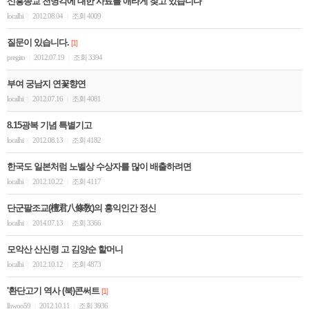
신흥종교 천명각에 대한 사료를 애타게 찾고 있습니다
localhi
2012.08.04
조회 4009
|
|
질문이 있습니다.
[1]
pregito
2012.07.19
조회 3394
|
|
부여 궁남지 연꽃향연
localhi
2012.07.16
조회 4081
|
|
8.15광복 기념 특별기고
localhi
2012.08.13
조회 4182
|
|
한국도 일본처럼 노벨상 수상자를 많이 배출하려면
localhi
2012.10.22
조회 4117
|
|
단군팔조교(檀君八條敎)의 홍익인간 정신
localhi
2014.07.13
조회 3366
|
|
모악산 산신령 고 김양순 할머니
localhi
2012.10.12
조회 4873
|
|
'환단고기 역사 (북)콘써트
[1]
lhwoo59
2012.10.11
조회 3936
|
|