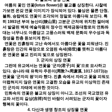
여름의 꽃인 연꽃(lotus flower)은 불교를 상징한다. 사찰에
가보면 온갖 연꽃 이미지가 장식되어 있다. 불상은 물론 단청,
불화, 승탑에도 연꽃이 조각되어 정말로 아름다워 보인다. 특
히 1993년 부여 능산리(陵山里) 고분군 근처에 위치한 절터에
서 발굴된 백제 예술작품의 정수인 백제금동대항로의 연화좌
대는 너무나도 아름답고 고풍스러워 백제 문화의 우수성과 독
창성을 한층 돋보이게 한다.
연꽃은 진흙탕의 고난 속에서도 아름다운 꽃을 피워낸다. 진
흙탕은 인간의 욕망으로 오염된 속세(俗世)를 뜻하고 아름다
운 연꽃은 불교 진리의 빛으로 상징된다.
3. 군자의 상징 연꽃
그런데 유교에서는 연꽃을 ‘군자(君子)의 꽃’으로 묘사하고
있다. 송나라 때 유학자 주돈이(周敦?=周濂溪, 1017-1073)는
연꽃을 ‘군자의 왕’이라 했다. 진흙 속에서 자라고 꽃을 피워도
더렵혀지지 않은 연꽃의 고결한 모습을 유교의 이상적인 존재
인 군자의 자태에 비유한 것이다.
민화속의 연꽃은 불교의 상징이 아니고, 조선의 국교였던 유
교와 서민의 길상(吉祥)적인 바람이 서려있는 군자의 꽃이자
행복의 꽃이다.
4. 다산과 생명 창조의 상징물 연꽃