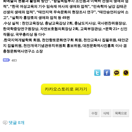
화예술의 현황과 활성화 방안”, “항일독립투사 조인원과 이백하 선생의 생애와 업
적”, “한국 여성교육의 기수 임숙재 여사의 생애와 업적”, “민속학자 남강 김태곤
선생의 생애와 업적”, “태안지역 무속문화의 현장조사 연구”, “태안승언리상여 소
고”, “실학자 홍양호의 생애와 업적 등 49편
.수상 실적 : 천안교육장상, 충남교육감상 2회, 충남도지사상, 국사편찬위원장상,
한국학중앙연구원장상, 자연보호협의회장상 2회, 교육부장관상, <문학 21> 신인
작품상, 국무총리상 등 다수
.한국지역개발학회 회원, 천안향토문화연구회 회원, 천안교육사 집필위원, 태안군
지 집필위원, 천안개국기념관유치위원회 홍보위원, 대전문화역사진흥회 이사 겸
충청문화역사연구소 소장
483
카카오스토리로 퍼가기
수정
삭제
목록으로
댓글
0
개