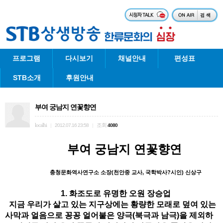
프로그램
다시보기
채널안내
편성표
STB소개
후원안내
부여 궁남지 연꽃향연
localhi
조회
|
2012.07.16 23:58
|
4080
부여 궁남지 연꽃향연
충청문화역사연구소 소장(천안중 교사, 국학박사?시인) 신상구
1. 화조도로 유명한 오원 장승업
지금 우리가 살고 있는 지구상에는 황량한 모래로 덮여 있는
사막과 얼음으로 꽁꽁 얼어붙은 양극(북극과 남극)을 제외하