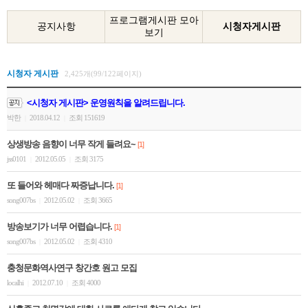
프로그램게시판 모아
공지사항
시청자게시판
보기
시청자 게시판
2,425개(99/122페이지)
<시청자 게시판> 운영원칙을 알려드립니다.
박한
2018.04.12
조회 151619
|
|
상생방송 음향이 너무 작게 들려요~
[1]
jss0101
2012.05.05
조회 3175
|
|
또 들어와 헤매다 짜증납니다.
[1]
song007bs
2012.05.02
조회 3665
|
|
방송보기가 너무 어렵습니다.
[1]
song007bs
2012.05.02
조회 4310
|
|
충청문화역사연구 창간호 원고 모집
localhi
2012.07.10
조회 4000
|
|