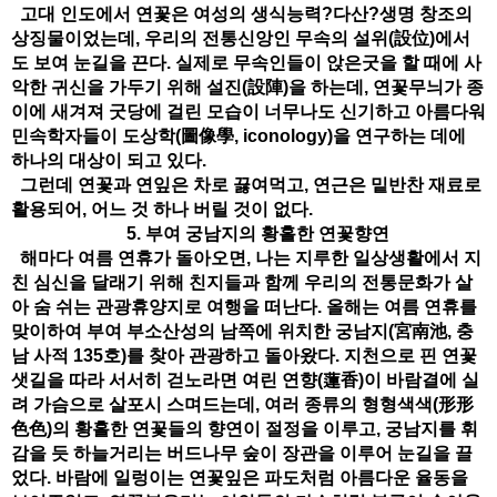
고대 인도에서 연꽃은 여성의 생식능력?다산?생명 창조의
상징물이었는데, 우리의 전통신앙인 무속의 설위(設位)에서
도 보여 눈길을 끈다. 실제로 무속인들이 앉은굿을 할 때에 사
악한 귀신을 가두기 위해 설진(設陣)을 하는데, 연꽃무늬가 종
이에 새겨져 굿당에 걸린 모습이 너무나도 신기하고 아름다워
민속학자들이 도상학(圖像學, iconology)을 연구하는 데에
하나의 대상이 되고 있다.
그런데 연꽃과 연잎은 차로 끓여먹고, 연근은 밑반찬 재료로
활용되어, 어느 것 하나 버릴 것이 없다.
5. 부여 궁남지의 황홀한 연꽃향연
해마다 여름 연휴가 돌아오면, 나는 지루한 일상생활에서 지
친 심신을 달래기 위해 친지들과 함께 우리의 전통문화가 살
아 숨 쉬는 관광휴양지로 여행을 떠난다. 올해는 여름 연휴를
맞이하여 부여 부소산성의 남쪽에 위치한 궁남지(宮南池, 충
남 사적 135호)를 찾아 관광하고 돌아왔다. 지천으로 핀 연꽃
샛길을 따라 서서히 걷노라면 여린 연향(蓮香)이 바람결에 실
려 가슴으로 살포시 스며드는데, 여러 종류의 형형색색(形形
色色)의 황홀한 연꽃들의 향연이 절정을 이루고, 궁남지를 휘
감을 듯 하늘거리는 버드나무 숲이 장관을 이루어 눈길을 끌
었다. 바람에 일렁이는 연꽃잎은 파도처럼 아름다운 율동을