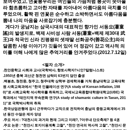
보여주었고, 연꽃봉우리는 여인들의 가슴처럼 봉곳이 솟아올
라 함초롬하고 고아한 자태를 자아내어 아름다움의 극치를 이
루었으며, 활짝 핀 연꽃은 순수하고 소박하면서도 아름다움을
뽐내 나의 마음을 사로잡기에 충분했다.
게다가 궁남지는 삼국시대의 대표적인 향가인 서동요(薯童
謠)의 발생지로, 백제 사비성 사람 서동(薯童=백제 제30대 武
王)과 적국인 신라 진평왕의 셋재딸 선화공주(善花公主)와의
달콤한 사랑 이야기가 깃들어 있어 더 정감이 갔고 역사적 의
미를 더해 나에게 많은 추억거리를 안겨주었다.(2012.7.12일)
<필자 소개>
.천안중학교 사회과 교사(국학박사, 향토사학자?시인?칼럼니스트)
.1950년 충북 괴산군 청천면 삼락리 63번지 담안 출생
.백봉초, 청천중, 청주고, 청주대학 상학부 경제학과를 거쳐 충남대학교 교육대학
원 사회교육과에서 “한국 인플레이션 연구(A study of Korean inflation, 198
0)”로 사회교육학 석사학위를 취득하고, 국제뇌교육종합대학원대학교(UBE) 국
학과에서 “태안지역 무속문화 연구(A study of shamanic culture in Taean, 201
1)"로 국학박사학위 취득
.한국상업은행에 잠시 근무하다가 교직으로 전직하여 충남의 중등교육계에서 35
년 동안 수많은 제자 양성
.주요 저서 : ?대천시의 과거와 현재 그리고 미래?, ?아우내 단오축제? 등 4권
.주요 논문 : “천안시 토지이용계획 고찰”, “천안 연극의 역사적 고찰”, “천안시 문