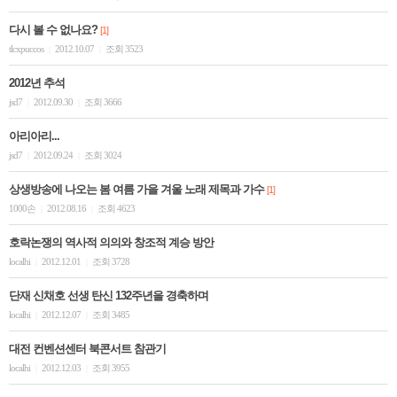
다시 볼 수 없나요?
[1]
tlcxpuccos
2012.10.07
조회 3523
|
|
2012년 추석
jsd7
2012.09.30
조회 3666
|
|
아리아리...
jsd7
2012.09.24
조회 3024
|
|
상생방송에 나오는 봄 여름 가을 겨울 노래 제목과 가수
[1]
1000손
2012.08.16
조회 4623
|
|
호락논쟁의 역사적 의의와 창조적 계승 방안
localhi
2012.12.01
조회 3728
|
|
단재 신채호 선생 탄신 132주년을 경축하며
localhi
2012.12.07
조회 3485
|
|
대전 컨벤션센터 북콘서트 참관기
localhi
2012.12.03
조회 3955
|
|