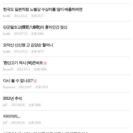
한국도 일본처럼 노벨상 수상자를 많이 배출하려면
localhi
2012.10.22
조회 4117
|
|
단군팔조교(檀君八條敎)의 홍익인간 정신
localhi
2014.07.13
조회 3366
|
|
모악산 산신령 고 김양순 할머니
localhi
2012.10.12
조회 4873
|
|
'환단고기 역사 (북)콘써트
[1]
lhwoo59
2012.10.11
조회 3936
|
|
다시 볼 수 없나요?
[1]
tlcxpuccos
2012.10.07
조회 3523
|
|
2012년 추석
jsd7
2012.09.30
조회 3666
|
|
아리아리...
jsd7
2012.09.24
조회 3024
|
|