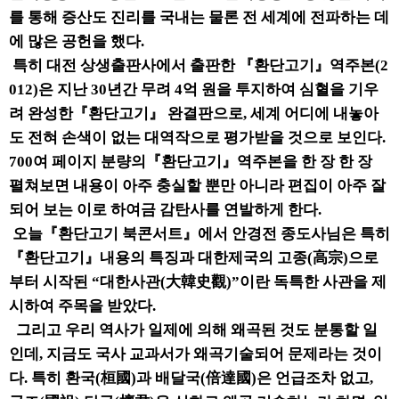
를 통해 증산도 진리를 국내는 물론 전 세계에 전파하는 데
에 많은 공헌을 했다.
특히 대전 상생출판사에서 출판한 『환단고기』역주본(2
012)은 지난 30년간 무려 4억 원을 투지하여 심혈을 기우
려 완성한『환단고기』 완결판으로, 세계 어디에 내놓아
도 전혀 손색이 없는 대역작으로 평가받을 것으로 보인다.
700여 페이지 분량의『환단고기』역주본을 한 장 한 장
펼쳐보면 내용이 아주 충실할 뿐만 아니라 편집이 아주 잘
되어 보는 이로 하여금 감탄사를 연발하게 한다.
오늘『환단고기 북콘서트』에서 안경전 종도사님은 특히
『환단고기』내용의 특징과 대한제국의 고종(高宗)으로
부터 시작된 “대한사관(大韓史觀)”이란 독특한 사관을 제
시하여 주목을 받았다.
그리고 우리 역사가 일제에 의해 왜곡된 것도 분통할 일
인데, 지금도 국사 교과서가 왜곡기술되어 문제라는 것이
다. 특히 환국(桓國)과 배달국(倍達國)은 언급조차 없고,