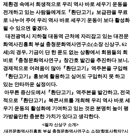
제환경 속에서 희생적으로 우리 역사 바로 세우기 운동을
전개하고 있는 사람들에게도『환단고기』보급판을 무료
로 나누어 주어 우리 역사 바로 세우기 운동이 보다 활성화
될 수 있으면 좋겠다.
대전광역시 지하철 대동역 근처에 자리잡고 있는 대전문
화역사진흥회 부설 충청문화역사연구소(소장 신상구, 62
세)의 경우, 기금이 단 한 푼도 없는 상황에서 회원들의 회
비로『충청문화역사연구』창간호 발간을 추진하다 보니,
경제적으로 어려움이 많아『환단고기』역주본을 구입해
『환단고기』홍보에 활용하고 싶어도 구입하지 못 하고
있는 안타까운 실정이다.
아무튼 증산도에서『환단고기』역주본을 발간하고, 전국
적으로『환단고기』북콘서트를 개최해 우리 역사 바로 세
우기 운동의 활성화에 기여하고 있는 것은 분명히 높이 평
가받을만한 충분한 가치가 있다고 생각한다.
<필자 신상구 소개>
.대전문화역사진흥회 부설 충청문화역사연구소 소장(향토사학자?시