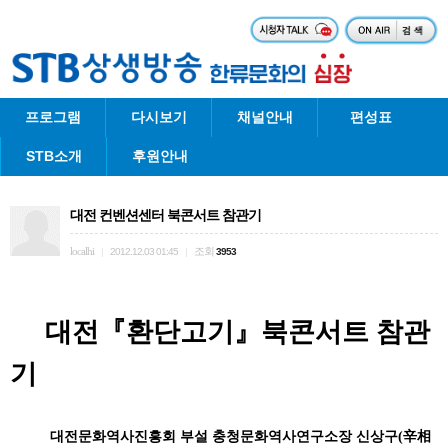
프로그램
다시보기
채널안내
편성표
STB소개
후원안내
대전 컨벤션센터 북콘서트 참관기
localhi
조회
|
2012.12.03 01:45
|
3953
대전『환단고기』북콘서트 참관
기
대전문화역사진흥회 부설 충청문화역사연구소장 신상구(辛相