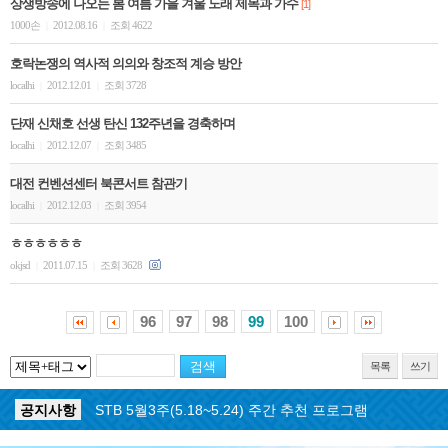
상생방송에 나오는 봄 여름 가을 겨울 노래 제목과 가수
[1]
1000손
2012.08.16
조회 4622
|
|
호락논쟁의 역사적 의의와 창조적 계승 방안
localhi
2012.12.01
조회 3728
|
|
단재 신채호 선생 탄신 132주년을 경축하며
localhi
2012.12.07
조회 3485
|
|
대전 컨벤션센터 북콘서트 참관기
localhi
2012.12.03
조회 3954
|
|
ㅎㅎㅎㅎㅎㅎ
okjsd
2011.07.15
조회 3628
|
|
96
97
98
99
100
목록
쓰기
공지사항
STB 5월4주(5.25~5.31) 주간 추천 프로그램
공지사항
STB 5월3주(5.18~5.24) 주간 추천 프로그램
공지사항
STB 4월마지막주(4.27~5.3) 주간 추천 프로그램