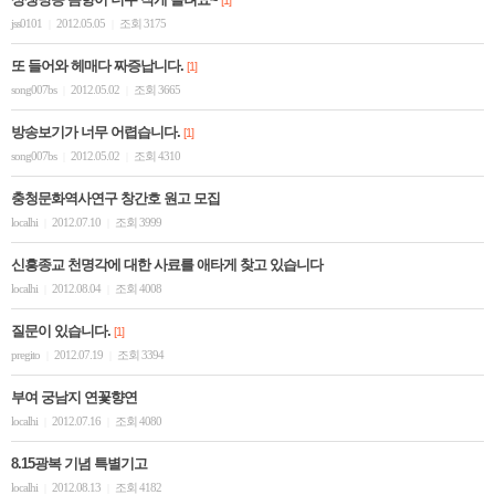
[1]
jss0101
2012.05.05
조회 3175
|
|
또 들어와 헤매다 짜증납니다.
[1]
song007bs
2012.05.02
조회 3665
|
|
방송보기가 너무 어렵습니다.
[1]
song007bs
2012.05.02
조회 4310
|
|
충청문화역사연구 창간호 원고 모집
localhi
2012.07.10
조회 3999
|
|
신흥종교 천명각에 대한 사료를 애타게 찾고 있습니다
localhi
2012.08.04
조회 4008
|
|
질문이 있습니다.
[1]
pregito
2012.07.19
조회 3394
|
|
부여 궁남지 연꽃향연
localhi
2012.07.16
조회 4080
|
|
8.15광복 기념 특별기고
localhi
2012.08.13
조회 4182
|
|