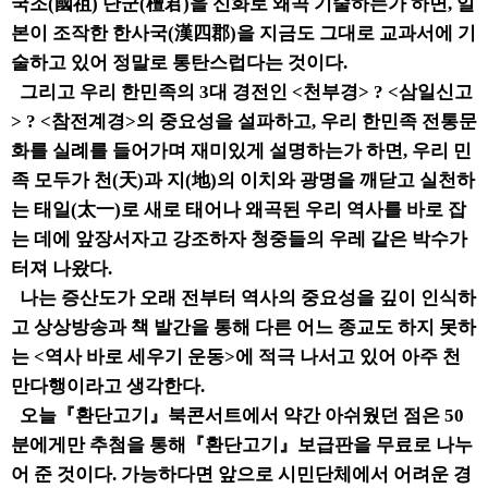
국조(國祖) 단군(檀君)을 신화로 왜곡 기술하는가 하면, 일
본이 조작한 한사국(漢四郡)을 지금도 그대로 교과서에 기
술하고 있어 정말로 통탄스럽다는 것이다.
그리고 우리 한민족의 3대 경전인 <천부경> ? <삼일신고
> ? <참전계경>의 중요성을 설파하고, 우리 한민족 전통문
화를 실례를 들어가며 재미있게 설명하는가 하면, 우리 민
족 모두가 천(天)과 지(地)의 이치와 광명을 깨닫고 실천하
는 태일(太一)로 새로 태어나 왜곡된 우리 역사를 바로 잡
는 데에 앞장서자고 강조하자 청중들의 우레 같은 박수가
터져 나왔다.
나는 증산도가 오래 전부터 역사의 중요성을 깊이 인식하
고 상상방송과 책 발간을 통해 다른 어느 종교도 하지 못하
는 <역사 바로 세우기 운동>에 적극 나서고 있어 아주 천
만다행이라고 생각한다.
오늘『환단고기』북콘서트에서 약간 아쉬웠던 점은 50
분에게만 추첨을 통해『환단고기』보급판을 무료로 나누
어 준 것이다. 가능하다면 앞으로 시민단체에서 어려운 경