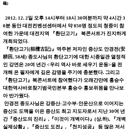
龜)
2012. 12. 2일 오후 14시부터 18시 30여분까지 약 4시간 3
0분 동안 대전컨벤션센터에서 약 850명 정도의 청중이 참
여한 가운데 대전지역 『환단고기』 북콘서트가 진지하게
개최되었다.
『환단고기(桓檀古記)』역주본 저자인 증산도 안경전(安
耕田, 58세) 종도사님의 환단고기에 대한 시종일관 열정적
인 강연은 20여 년간 <우리 역사 바로 세우기 운동>을 전
개해 온 필자에게 깊은 감명을 주기에 충분했다. 그리고
『환단고기』북콘서트에 참여했다가 오래간만에 홍승수
대한역사바로찾기범국민본부 홍승수 홍보위원을 만나보
아 반가웠다.
안경전 종도사님은 강증산-고수부-안운산으로 이어지는
증산도 도맥을 이은 증산도 최고 지도자로서 지난 30여 년
간『증산도의 진리』,『이것이 개벽이다』(상,하), 『개벽
실제상황』, 『증산도 도전』, 『천지성공』 등 많은 저서