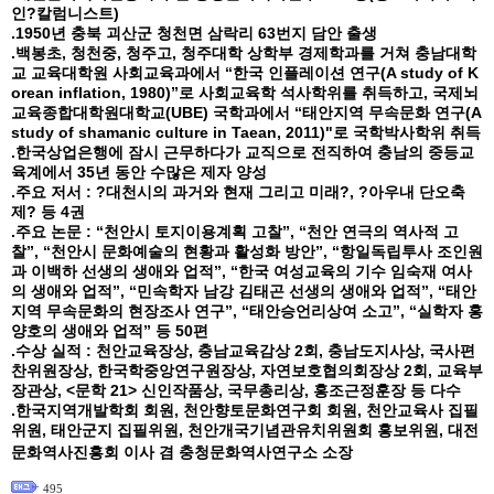
인?칼럼니스트)
.1950년 충북 괴산군 청천면 삼락리 63번지 담안 출생
.백봉초, 청천중, 청주고, 청주대학 상학부 경제학과를 거쳐 충남대학
교 교육대학원 사회교육과에서 “한국 인플레이션 연구(A study of K
orean inflation, 1980)”로 사회교육학 석사학위를 취득하고, 국제뇌
교육종합대학원대학교(UBE) 국학과에서 “태안지역 무속문화 연구(A
study of shamanic culture in Taean, 2011)"로 국학박사학위 취득
.한국상업은행에 잠시 근무하다가 교직으로 전직하여 충남의 중등교
육계에서 35년 동안 수많은 제자 양성
.주요 저서 : ?대천시의 과거와 현재 그리고 미래?, ?아우내 단오축
제? 등 4권
.주요 논문 : “천안시 토지이용계획 고찰”, “천안 연극의 역사적 고
찰”, “천안시 문화예술의 현황과 활성화 방안”, “항일독립투사 조인원
과 이백하 선생의 생애와 업적”, “한국 여성교육의 기수 임숙재 여사
의 생애와 업적”, “민속학자 남강 김태곤 선생의 생애와 업적”, “태안
지역 무속문화의 현장조사 연구”, “태안승언리상여 소고”, “실학자 홍
양호의 생애와 업적” 등 50편
.수상 실적 : 천안교육장상, 충남교육감상 2회, 충남도지사상, 국사편
찬위원장상, 한국학중앙연구원장상, 자연보호협의회장상 2회, 교육부
장관상, <문학 21> 신인작품상, 국무총리상, 홍조근정훈장 등 다수
.한국지역개발학회 회원, 천안향토문화연구회 회원, 천안교육사 집필
위원, 태안군지 집필위원, 천안개국기념관유치위원회 홍보위원, 대전
문화역사진흥회 이사 겸 충청문화역사연구소 소장
495