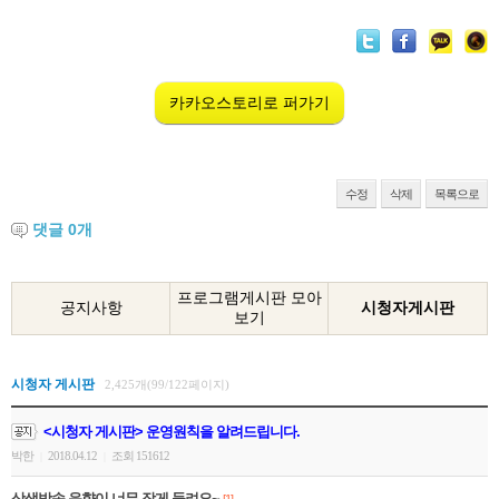
카카오스토리로 퍼가기
수정
삭제
목록으로
댓글
0
개
프로그램게시판 모아
공지사항
시청자게시판
보기
시청자 게시판
2,425개(99/122페이지)
<시청자 게시판> 운영원칙을 알려드립니다.
박한
2018.04.12
조회 151612
|
|
상생방송 음향이 너무 작게 들려요~