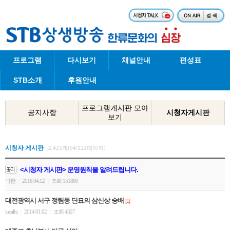
프로그램
다시보기
채널안내
편성표
STB소개
후원안내
프로그램게시판 모아
공지사항
시청자게시판
보기
시청자 게시판
2,425개(94/122페이지)
<시청자 게시판> 운영원칙을 알려드립니다.
박한
2018.04.12
조회 151880
|
|
대전광역시 서구 정림동 단묘의 삼신상 숭배
[1]
localhi
2014.01.02
조회 4327
|
|