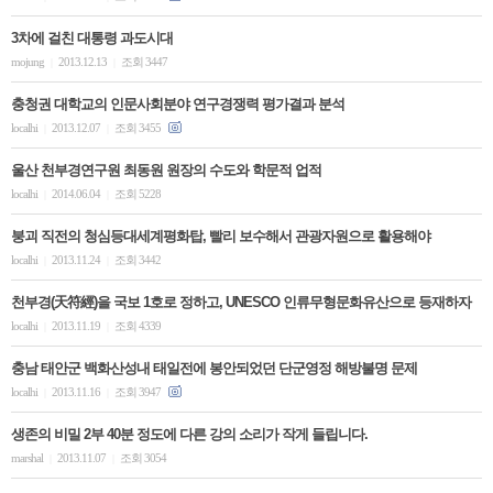
3차에 걸친 대통령 과도시대
mojung
2013.12.13
조회 3447
|
|
충청권 대학교의 인문사회분야 연구경쟁력 평가결과 분석
localhi
2013.12.07
조회 3455
|
|
울산 천부경연구원 최동원 원장의 수도와 학문적 업적
localhi
2014.06.04
조회 5228
|
|
붕괴 직전의 청심등대세계평화탑, 빨리 보수해서 관광자원으로 활용해야
localhi
2013.11.24
조회 3442
|
|
천부경(天符經)을 국보 1호로 정하고, UNESCO 인류무형문화유산으로 등재하자
localhi
2013.11.19
조회 4339
|
|
충남 태안군 백화산성내 태일전에 봉안되었던 단군영정 해방불명 문제
localhi
2013.11.16
조회 3947
|
|
생존의 비밀 2부 40분 정도에 다른 강의 소리가 작게 들립니다.
marshal
2013.11.07
조회 3054
|
|