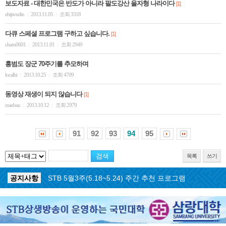
보도자료 - 대한민국은 반도가 아니라 팔도강산 을자형 나라이다
[1]
ehtjsvndtn
2013.11.05
조회 3318
|
|
다큐 스페셜 프로그램 구하고 싶습니다.
[1]
cham0601
2013.11.01
조회 2949
|
|
홍범도 장군 70주기를 추모하며
localhi
2013.10.25
조회 4709
|
|
동영상 재생이 되지 않습니다
[1]
maebau
2013.10.12
조회 2979
|
|
91
92
93
94
95
목록
쓰기
공지사항
STB 5월4주(5.25~5.31) 주간 추천 프로그램
공지사항
STB 5월3주(5.18~5.24) 주간 추천 프로그램
공지사항
STB 4월마지막주(4.27~5.3) 주간 추천 프로그램
공지사항
STB 4월4주(4.20~4.26) 주간 추천 프로그램
공지사항
STB 4월2주(4.6~4.12) 주간 추천 프로그램
공지사항
STB 4월1주(3.30~4.5) 주간 추천 프로그램