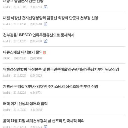
대종교 충남본사 단군 신앙
localhi
2014.01.02
조회 4743
|
|
대전 식장산 천지신명봉양회 김동신 회장의 단군과 천부경 신앙
localhi
2013.12.31
조회 5510
|
|
천부경을 UNESCO 인류무형유산으로 등재하자
localhi
2013.12.28
조회 4160
|
|
다큐스페셜 다시보기 문의
[1]
h9390
2013.12.26
조회 3104
|
|
대한경신연합회 대전본부 및 한국민속예술연구원 대전?충남지부의 단군신앙
localhi
2013.12.26
조회 3923
|
|
계룡산 우리절 약천사 임채연 주지스님의 삼성조와 천부경 신앙
localhi
2013.12.24
조회 6771
|
|
해학 이기 선생의 생애와 업적
localhi
2014.03.30
조회 3938
|
|
음력 11월 11일 세계천부경의 날 선포의 민족사적 의의
localhi
2013.12.14
조회 4173
|
|