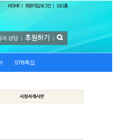
HOME
|
회원가입/로그인
|
SSO홈
후원하기
청자 상담
|
|
마
STB특집
시청자게시판