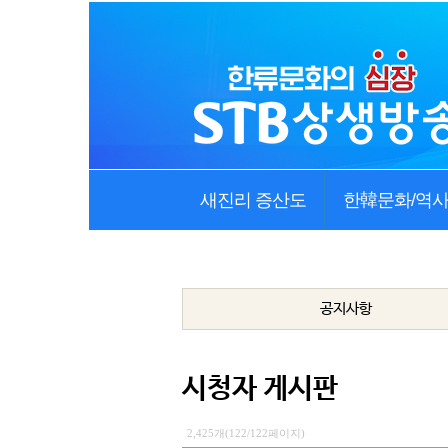
새진리 증산도
한韓문화/역
공지사항
시청자 게시판
2,425개(122/122페이지)