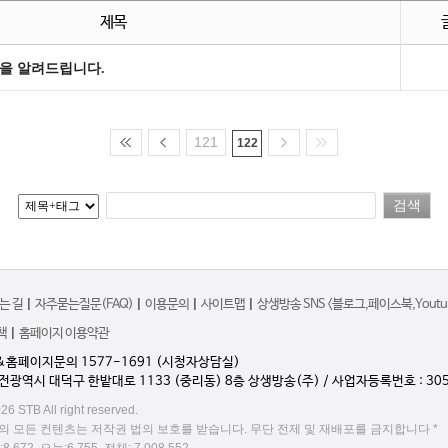
제목
을 알려드립니다.
121
122
는 길
|
자주묻는질문(FAQ)
|
이용문의
|
사이트맵
|
상생방송 SNS <블로그,페이스북,Youtub
책
|
홈페이지 이용약관
&홈페이지문의 1577-1691 (시청자상담실)
대전광역시 대덕구 한밭대로 1133 (중리동) 8층 상생방송(주) / 사업자등록번호 : 305
26 STB All right reserved.
송의 모든 컨텐츠는 저작권 법의 보호를 받습니다. 무단 전제 및 재배포를 금지합니다 *