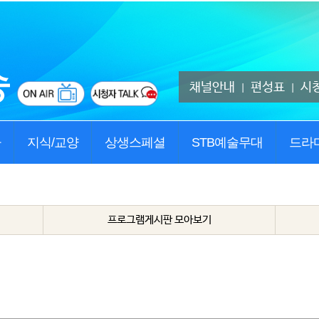
채널안내
편성표
시
|
|
사
지식/교양
상생스페셜
STB예술무대
드라
프로그램게시판 모아보기