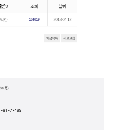
글쓴이
조회
날짜
2018.04.12
박한
151619
처음목록
새로고침
e 등>
-81-77489