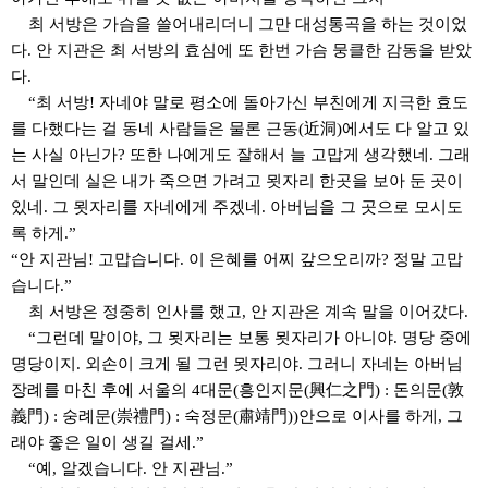
최 서방은 가슴을 쓸어내리더니 그만 대성통곡을 하는 것이었
다
.
안 지관은 최 서방의 효심에 또 한번 가슴 뭉클한 감동을 받았
다
.
“
최 서방
!
자네야 말로 평소에 돌아가신 부친에게 지극한 효도
를 다했다는 걸 동네 사람들은 물론 근동
(
近洞
)
에서도 다 알고 있
는 사실 아닌가
?
또한 나에게도 잘해서 늘 고맙게 생각했네
.
그래
서 말인데 실은 내가 죽으면 가려고 묏자리 한곳을 보아 둔 곳이
있네
.
그 묏자리를 자네에게 주겠네
.
아버님을 그 곳으로 모시도
록 하게
.”
“
안 지관님
!
고맙습니다
.
이 은혜를 어찌 갚으오리까
?
정말 고맙
습니다
.”
최 서방은 정중히 인사를 했고
,
안 지관은 계속 말을 이어갔다
.
“
그런데 말이야
,
그 묏자리는 보통 묏자리가 아니야
.
명당 중에
명당이지
.
외손이 크게 될 그런 묏자리야
.
그러니 자네는 아버님
장례를 마친 후에 서울의
4
대문
(
흥인지문
(
興仁之門
) :
돈의문
(
敦
義門
) :
숭례문
(
崇禮門
) :
숙정문
(
肅靖門
))
안으로 이사를 하게
,
그
래야 좋은 일이 생길 걸세
.”
“
예
,
알겠습니다
.
안 지관님
.”