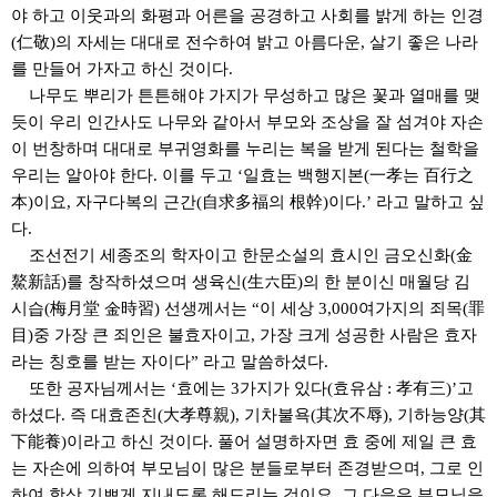
야 하고 이웃과의 화평과 어른을 공경하고 사회를 밝게 하는 인경
(
仁敬
)
의 자세는 대대로 전수하여 밝고 아름다운
,
살기 좋은 나라
를 만들어 가자고 하신 것이다
.
나무도 뿌리가 튼튼해야 가지가 무성하고 많은 꽃과 열매를 맺
듯이 우리 인간사도 나무와 같아서 부모와 조상을 잘 섬겨야 자손
이 번창하며 대대로 부귀영화를 누리는 복을 받게 된다는 철학을
우리는 알아야 한다
.
이를 두고
‘
일효는 백행지본
(
一孝
는
百行之
本
)
이요
,
자구다복의 근간
(
自求多福
의
根幹
)
이다
.’
라고 말하고 싶
다
.
조선전기 세종조의 학자이고 한문소설의 효시인 금오신화
(
金
鰲新話
)
를 창작하셨으며 생육신
(
生六臣
)
의 한 분이신 매월당 김
시습
(
梅月堂 金時習
)
선생께서는
“
이 세상
3,000
여가지의 죄목
(
罪
目
)
중 가장 큰 죄인은 불효자이고
,
가장 크게 성공한 사람은 효자
라는 칭호를 받는 자이다
”
라고 말씀하셨다
.
또한 공자님께서는
‘
효에는
3
가지가 있다
(
효유삼
:
孝有三
)’
고
하셨다
.
즉 대효존친
(
大孝尊親
),
기차불욕
(
其次不辱
),
기하능양
(
其
下能養
)
이라고 하신 것이다
.
풀어 설명하자면 효 중에 제일 큰 효
는 자손에 의하여 부모님이 많은 분들로부터 존경받으며
,
그로 인
하여 항상 기쁘게 지내도록 해드리는 것이요
,
그 다음은 부모님을