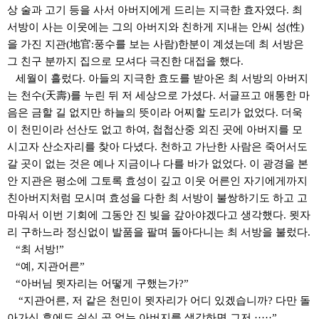
상 술과 고기 등을 사서 아버지에게 드리는 지극한 효자였다
.
최
서방이 사는 이웃에는 그의 아버지와 친하게 지내는 안씨 성
(
性
)
을 가진 지관
(
地官
:
풍수를 보는 사람
)
한분이 계셨는데 최 서방은
그 친구 분까지 집으로 모셔다 극진한 대접을 했다
.
세월이 흘렀다
.
아들의 지극한 효도를 받아온 최 서방의 아버지
는 천수
(
天壽
)
를 누린 뒤 저 세상으로 가셨다
.
서글프고 애통한 마
음은 금할 길 없지만 하늘의 뜻이라 어찌할 도리가 없었다
.
더욱
이 천민이라 선산도 없고 하여
,
첩첩산중 외진 곳에 아버지를 모
시고자 산소자리를 찾아 다녔다
.
천하고 가난한 사람은 죽어서도
갈 곳이 없는 것은 예나 지금이나 다를 바가 없었다
.
이 광경을 본
안 지관은 평소에 그토록 효성이 깊고 이웃 어른인 자기에게까지
친아버지처럼 모시며 효성을 다한 최 서방이 불쌍하기도 하고 고
마워서 이번 기회에 그동안 진 빚을 갚아야겠다고 생각했다
.
묏자
리 구하느라 정신없이 발품을 팔며 돌아다니는 최 서방을 불렀다
.
“
최 서방
!”
“
예
,
지관어른
”
“
아버님 묏자리는 어떻게 구했는가
?”
“
지관어른
,
저 같은 천민이 묏자리가 어디 있겠습니까
?
다만 돌
아가신 후에도 쉬실 곳 없는 아버지를 생각하면 그저
·····”