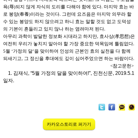
욕
(
辱
)
되지 않게 자식의 도리를 다해야 함에 있다
.
마지막 효는 바
로 봉양
(
奉養
)
이라는 것이다
.
그런데 요즈음은 마지막 의무라 할
수 있는 봉양도 하지 않으려고 하니 효는 말할 것도 없고 도덕성
의 기본이 흔들리고 있지 않나 하는 염려마저 된다
.
아무리 과학이 발달한 정보화 시대라고 하지만
,
효사상
(
孝思想
)
은
여전히 우리가 놓치지 말아야 할 가장 중요한 덕목임에 틀림없다
.
5
월
‘
가정의 달
’
을 맞이하여 인성의 근본인 효의 실천을 다 함께
되새기고
,
그 정신을 후대에도 깊이 심어주었으면 하는 바람이다
.
<참고문헌>
1. 김재식, “5월 가정의 달을 맞이하여!”, 진천신문, 2019.5.1
일자.
카카오스토리로 퍼가기