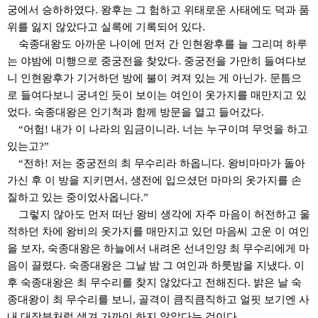
궁에서 승하하였다
.
왕후는 그 험하고 위태로운 사태에도 덕과 품
위를 잃지 않았다고 실록에 기록되어 있다
.
숙종대왕도 아까운 나이에 먼저 간 인현왕후를 늘 그리며 하루
는 야밤에 미행으로 중궁전을 찾았다
.
중궁전을 가만히 들여다보
니 인현왕후가 기거하던 방에 불이 켜져 있는 게 아닌가
.
문틈으
로 들여다보니 궁녀인 듯이 보이는 여인이 옷가지를 매만지고 있
었다
.
숙종대왕은 인기척과 함께 방문을 열고 들어갔다
.
“
어험
!
내가 이 나라의 임금이니라
.
너는 누구이며 무엇을 하고
있는고
?”
“
전하
!
저는 중궁전의 최 무수리라 하옵니다
.
왕비마마가 돌아
가신 후 이 방을 지키면서
,
생전에 입으셨던 마마의 옷가지를 손
질하고 있는 중이었사옵니다
.”
그렇지 않아도 먼저 떠난 왕비 생각에 자주 마음이 허전하고 울
적하던 차에 왕비의 옷가지를 매만지고 있던 마음씨 고운 이 여인
을 보자
,
숙종대왕은 하늘에서 내려온 선녀인양 최 무수리에게 마
음이 끌렸다
.
숙종대왕은 그날 밤 그 여인과 하룻밤을 지냈다
.
이
후 숙종대왕은 최 무수리를 찾지 않았다고 전해진다
.
밝은 날 숙
종대왕이 최 무수리를 보니
,
골격이 큼직큼직하고 얼핏 보기엔 사
내 대장부처럼 생겨 가까이 하지 않았다는 것이다
.