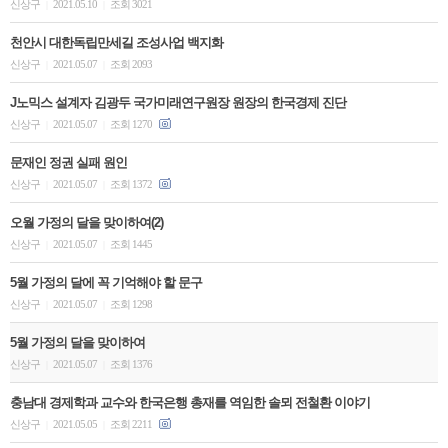
신상구
2021.05.10
조회 3021
|
|
천안시 대한독립만세길 조성사업 백지화
신상구
2021.05.07
조회 2093
|
|
J노믹스 설계자 김광두 국가미래연구원장 원장의 한국경제 진단
신상구
2021.05.07
조회 1270
|
|
문재인 정권 실패 원인
신상구
2021.05.07
조회 1372
|
|
오월 가정의 달을 맞이하여(2)
신상구
2021.05.07
조회 1445
|
|
5월 가정의 달에 꼭 기억해야 할 문구
신상구
2021.05.07
조회 1298
|
|
5월 가정의 달을 맞이하여
신상구
2021.05.07
조회 1376
|
|
충남대 경제학과 교수와 한국은행 총재를 역임한 솔뫼 전철환 이야기
신상구
2021.05.05
조회 2211
|
|