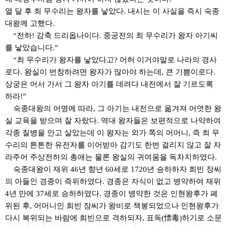
열 달 후 최 무수리는 왕자를 낳았다
.
내시는 이 사실을 즉시 숙종
대왕께 고했다
.
“
전하
!
감축 드리옵나이다
.
중궁전의 최 무수리가 왕자 아기씨
를 낳았습니다
.”
“
최 무수리가 왕자를 낳았다고
?
어허 이거야말로 나라의 경사
로다
.
왕실이 번창하려면 왕자가 많아야 하는데
,
큰 기쁨이로다
.
상궁은 어서 가서 그 왕자 아기를 데려다 내전에서 잘 기르도록
하라
!”
숙종대왕의 어명에 따라
,
그 아기는 내전으로 옮겨져 어엿한 왕
실 교육을 받으며 잘 자랐다
.
역대 왕자들은 보편적으로 나약하여
각종 질병을 안고 살았는데 이 왕자는 외가 쪽의 어머니
,
즉 최 무
수리의 튼튼한 유전자를 이어받아 감기도 한번 걸리지 않고 잘 자
라주어 주상전하의 총애는 물론 왕실의 귀여움을 독차지하였다
.
숙종대왕이 재위
46
년 향년
60
세로
1720
년 승하하자 희빈 장씨
의 아들인 경종이 즉위하였다
.
경종은 자식이 없고 병약하여 재위
4
년 만에
37
세로 승하하였다
.
경종이 병약한 것은 인현왕후가 폐
위된 후
,
어머니인 희빈 장씨가 왕비로 책봉되었으나 인현왕후가
다시 복위되는 바람에 희빈으로 격하되자
,
표독
(
慓毒
)
하기로 소문