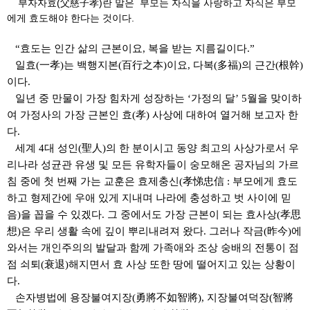
부자자효(父慈子孝)란 말은 부모는 자식을 사랑하고 자식은 부모
에게 효도해야 한다는 것이다.
“
효도는 인간 삶의 근본이요
,
복을 받는 지름길이다
.”
일효
(
一孝
)
는 백행지본
(
百行之本
)
이요
,
다복
(
多福
)
의 근간
(
根幹
)
이다
.
일년 중 만물이 가장 힘차게 성장하는
‘
가정의 달
’ 5
월을 맞이하
여 가정사의 가장 근본인 효
(
孝
)
사상에 대하여 열거해 보고자 한
다
.
세계
4
대 성인
(
聖人
)
의 한 분이시고 동양 최고의 사상가로서 우
리나라 성균관 유생 및 모든 유학자들이 숭모해온 공자님의 가르
침 중에 첫 번째 가는 교훈은 효제충신
(
孝悌忠信
:
부모에게 효도
하고 형제간에 우애 있게 지내며 나라에 충성하고 벗 사이에 믿
음
)
을 꼽을 수 있겠다
.
그 중에서도 가장 근본이 되는 효사상
(
孝思
想
)
은 우리 생활 속에 깊이 뿌리내려져 왔다
.
그러나 작금
(
昨今
)
에
와서는 개인주의의 발달과 함께 가족애와 조상 숭배의 전통이 점
점 쇠퇴
(
衰退
)
해지면서 효 사상 또한 땅에 떨어지고 있는 상황이
다
.
손자병법에 용장불여지장
(
勇將不如智將
),
지장불여덕장
(
智將