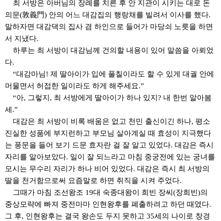
최 서방은 아버님의 장례를 치른 후 안 지관이 시키는 대로 돈
의문
(
敦義門
)
안의 어느 대감집의 행랑채를 빌려서 이사를 했다
.
말하자면 대감댁의 집사 겸 하인으로 들어가 마당쇠 노릇을 하면
서 지냈다
.
하루는 최 서방이 대감님께 건의할 내용이 있어 말씀을 아뢰었
다
.
“
대감마님
!
제 딸아이가 입에 풀칠이라도 할 수 있게 대궐 안에
머물면서 허접한 일이라도 하게 해주세요
.”
“
아
,
그렇지
,
최 서방에게 딸아이가 하나 있지
?
내 한번 알아봄
세
.”
대감은 최 서방이 비록 배움은 없고 천민 출신이긴 하나
,
평소
진실한 성품에 부지런하고 부모님 살아계실 때 효성이 지극했다
는 풍문을 들어 보기 드문 효자란 걸 잘 알고 있었다
.
대감은 즉시
자리를 알아보았다
.
일이 잘 되느라고 마침 중궁전에 있는 궁녀를
모시는 무수리 자리가 하나 비어 있었다
.
대감은 즉시 최 서방의
딸을 천거함으로써 요즘말로 하면 취직을 시켜 주었다
.
그때가 마침 조선왕조
19
대 숙종대왕이 희빈 장씨
(
장희빈
)
의
중상모략에 빠져 중전마마 인현왕후를 폐출하려고 하던 때였다
.
그 후
,
인현왕후는 결국 왕손도 두지 못하고
35
세의 나이로 창경