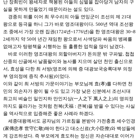
난 장희빈이 왕세자로 책봉된 아들의 심벌을 잡아당겨 남자의 구
실을 못하게 만들었기 때문이라는 설도 있다
.
경종의 뒤를 이어 최 무수리의 아들 연잉군이 조선의 제
21
대
왕으로 등극을 하니 그가 바로 영조대왕이다
. 500
년 역대 조선왕
조 중에서 가장 오랜 집권
(1724
년
~1776
년
)
을 한 영조대왕은
30~8
2
세까지 약
50
여 년간 재임한 왕으로서 사색당파 싸움의 병폐를
없애고자 탕평책을 시행하는 등 훌륭한 업적을 많이 남겼다
.
바로 이러한 영조대왕의 외할아버지가 돈의문 밖 구파발
,
첩첩
산중의 산골에서 날품팔이와 농사를 지으며 살던 천민 출신으로
서
,
효성을 다한 최 서방
(
영조에 의해 증 대광보국숭록대부 의정
부 영의정에 증직 추서됨
)
이었다
.
이와 같이 최 서방의 가문이야기는 부모님께 효
(
孝
)
를 다하면 천
민의 외손자가 왕이 될 수도 있고 가장 낮은 신분에서 조선시대
최고의 벼슬인 일인지하 만인지상
(
一人之下 萬人之上
)
의 영의정
까지도 올라가는 것처럼 천복
(
天福
:
큰복
)
을 받을 수 있다는 사실
을 역사적으로 입증해준 좋은 사례라 하겠다
.
세종대왕께서도 공자님의 가르침을 본받아 가전충효 세수인경
(
家傳忠孝 世守仁敬
)
해야 한다고 대소신료
(
大小臣僚
)
와 백성들에
게 강조하셨다
.
즉 부모에게 효도하는 정신은 자손대대로 이어가