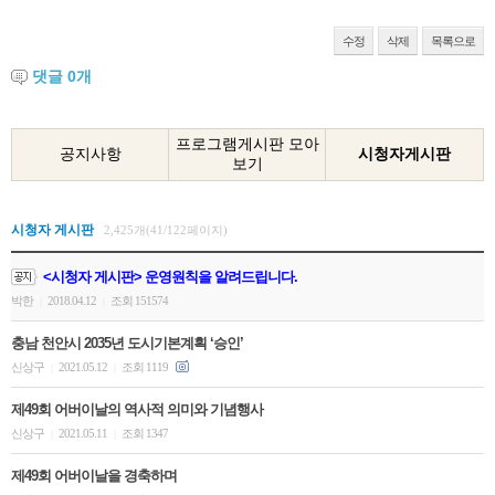
수정
삭제
목록으로
댓글
0
개
프로그램게시판 모아
공지사항
시청자게시판
보기
시청자 게시판
2,425개(41/122페이지)
<시청자 게시판> 운영원칙을 알려드립니다.
박한
2018.04.12
조회 151574
|
|
충남 천안시 2035년 도시기본계획 ‘승인’
신상구
2021.05.12
조회 1119
|
|
제49회 어버이날의 역사적 의미와 기념행사
신상구
2021.05.11
조회 1347
|
|
제49회 어버이날을 경축하며