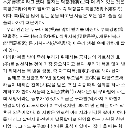
不如德將
)
이라고 했다
.
필자는 덕장
(
德將
)
보다 더 위에 있는 것은
복장
(
福將
)
이라고 말하고 싶다
.
즉 덕장불여복장
(
德將不如福將
)
이다
.
복
(
福
)
을 많이 받는 운을 타고난 사람은 모든 일이 술술 잘
풀려나가기 때문이다
.
우리 인간은 누구나 복
(
福
)
을 많이 받기를 바란다
.
수복강령
(
壽
福康寧
),
자구다복
(
自求多福
),
끽휴시복
(
喫虧是福
),
개문만복래
(
開門萬福來
)
등 기복사상
(
祈福思想
)
이 우리 생활 속에 강하게 깔
려 있다
.
이러한 복을 받아 족히 누리기 위해서는 공자님의 가르침인 효
(
孝
)
를 실천하는 것이 가장 중요하다고 본다
.
우리가 복을 많이 받
기 위해서는 복 받을 행동
,
즉 자구다복
(
自求多福
)
을 해야 한다
.
실례로 조선왕조
500
년 동안에 부모님께 효
(
孝
)
를 다함으로써
하늘이 내려준 천복
(
天福
)
을 받은
,
조선 숙종 때의 실화를 하나 소
개하고자 한다
.
서울의 돈의문
(
敦義門
:
서대문
)
밖 구파발에 사는
최 서방이라는 농부가 있었다
.
지금은 구파발
(
역
)
까지 지하철이
연결되어 있고 도시화가 이루어졌지만
, 300
여 년 전에는 아주 낙
후된 깡촌이었다
.
최 서방은 연로한 아버지와 건강한 딸아이 하나
를 데리고 살면서 화전민에 날품팔이로 연명을 하는 가난한 천민
이었다
.
그래도 누구보다 남다른 효심이 있어서 집에 올 때는 항