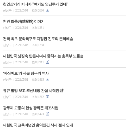
천안삼거리 지나자 "여기도 영남루가 있네"
신상구
2021.05.04
조회 2680
|
|
천안 화축관(華祝館) 이야기
신상구
2021.05.04
조회 1251
|
|
전국 최초 문화특구로 지정된 진도의 문화예술
신상구
2021.05.03
조회 1298
|
|
대한민국 상징축 만든다더니 종착지는 총독부 노들섬
신상구
2021.05.02
조회 2211
|
|
‘자산어보’와 사물 탐구의 역사
신상구
2021.05.02
조회 1415
|
|
류큐 멸망 보고 조선내정 간섭 시작한 淸
신상구
2021.05.01
조회 1262
|
|
광무제 고종의 한성 광화문 개조사업
신상구
2021.05.01
조회 1423
|
|
대한민국 교육이념인 홍익인간 삭제 절대 안돼