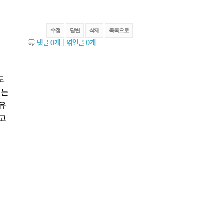
수정
답변
삭제
목록으로
댓글
0
개
|
엮인글
0
개
도
계는
유
고