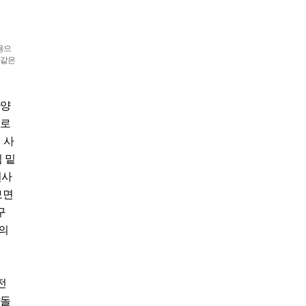
용으
 같은
다양
이로
 사
 밑
전사
보면
구
의
전
 돌