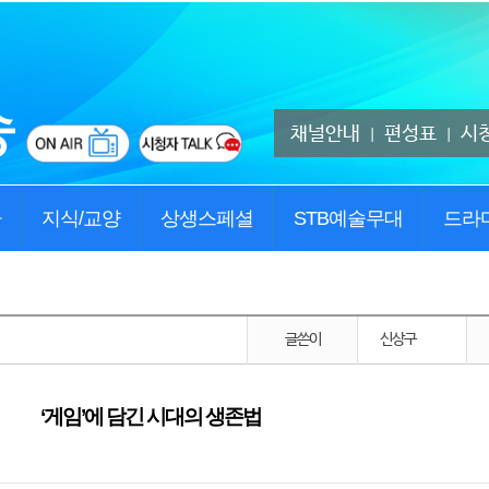
채널안내
편성표
시
|
|
사
지식/교양
상생스페셜
STB예술무대
드라
글쓴이
신상구
‘게임’에 담긴 시대의 생존법