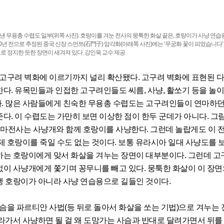
 무용총 수렵도 일부(위쪽 사진). 호랑이를 겨눈 전사의 뭉툭한 화살 끝은, 호랑이가 사냥 연습
0년 전으로 추정된 중국 신장 스먼쯔(石門子) 암각화(아래쪽 사진)에는 ‘무궁화 꽃이 피었습니다’
로 정지한 듯한 장면이 새겨져 있다. 강인욱 교수 제공
구려 벽화에 이르기까지 널리 확산됐다. 고구려 벽화에 표현된 
다. 유목민들과 인접한 고구려인들도 씨름, 사냥, 활쏘기 등을 놀
. 많은 사람들에게 친숙한 무용총 수렵도는 고구려인들이 연마하던
다. 이 수렵도는 가만히 보면 이상한 점이 한두 군데가 아니다. 그림
기마전사는 사냥개와 함께 호랑이를 사냥한다. 그런데 놀랍게도 이 
제 호랑이를 죽일 수도 없는 것이다. 보통 유라시아 일대 사냥도를 
하는 호랑이에게 맞서 화살을 겨누는 장면이 대부분이다. 그런데 고
없이 사냥개에게 쫓기며 꽁무니를 빼고 있다. 뭉툭한 화살이 이 장면
생 호랑이가 아니라 사냥 연습용으로 길들인 것이다.
을 파르티안 사법(등 뒤로 돌아서 화살을 쏘는 기법)으로 겨누는 
라가서 사냥하면 될 걸 왜 도망가는 사슴과 반대로 달려가면서 뒤를