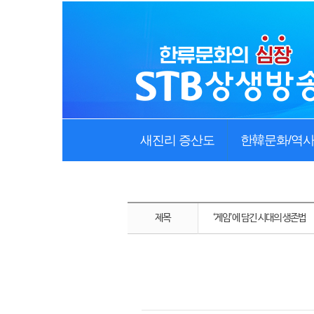
새진리 증산도
한韓문화/역
제목
‘게임’에 담긴 시대의 생존법