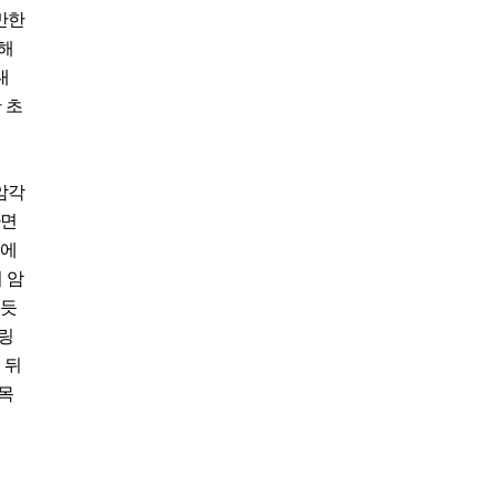
만한
해
대
 초
암각
하면
옆에
 암
 듯
링
 뒤
목