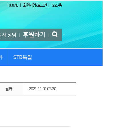
HOME
|
회원가입/로그인
|
SSO홈
후원하기
청자 상담
|
|
마
STB특집
날짜
2021.11.01 02:20