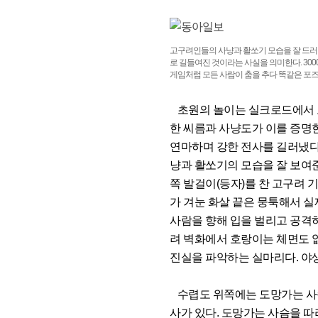
고구려인들의 사냥과 활쏘기 모습을 잘 드러낸
로 길들여진 것이라는 사실을 의미한다. 300
게임처럼 모든 사람이 춤을 추다 똑같은 포즈
초원의 놀이는 실크로드에서 고
한 씨름과 사냥도가 이를 증명한
연마하며 강한 전사를 길러냈다
냥과 활쏘기의 모습을 잘 보여준
쪽 발걸이(등자)를 찬 고구려 
가 겨눈 화살 끝은 뭉툭해서 실
사람을 향해 입을 벌리고 공격
려 벽화에서 호랑이는 체면도 
진실을 파악하는 실마리다. 야
수렵도 위쪽에는 도망가는 사슴
사가 있다. 도망가는 사슴을 따