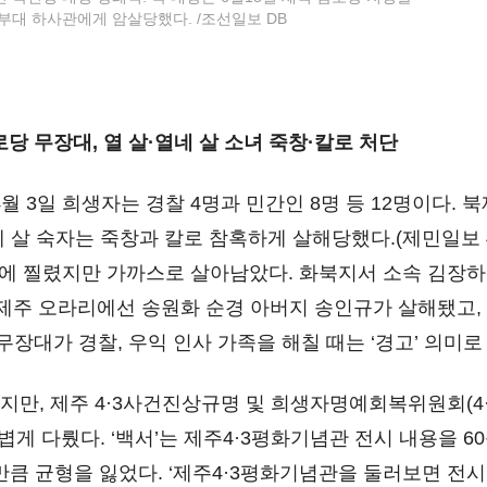
부대 하사관에게 암살당했다. /조선일보 DB
살·열네 살 소녀 죽창·칼로 처단
4월 3일 희생자는 경찰 4명과 민간인 8명 등 12명이다.
네 살 숙자는 죽창과 칼로 참혹하게 살해당했다.(제민일보 4·
창에 찔렸지만 가까스로 살아남았다. 화북지서 소속 김장하
일 제주 오라리에선 송원화 순경 아버지 송인규가 살해됐고,
무장대가 경찰, 우익 인사 가족을 해칠 때는 ‘경고’ 의미
, 제주 4·3사건진상규명 및 희생자명예회복위원회(4·3위
볍게 다뤘다. ‘백서’는 제주4·3평화기념관 전시 내용을 
 만큼 균형을 잃었다. ‘제주4·3평화기념관을 둘러보면 전