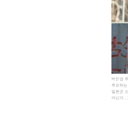
박진경 추
추모하는 
일본군 
아닌가..