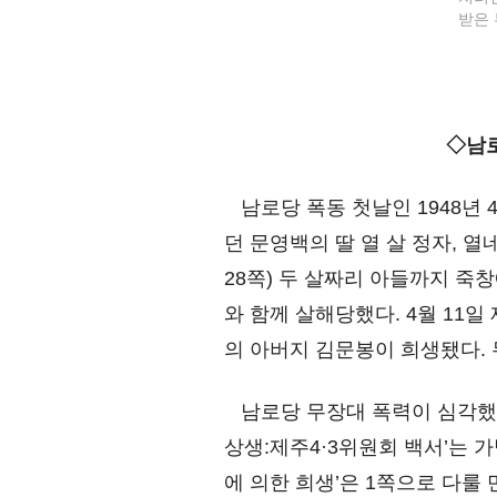
받은 
◇남로당 무장대, 열 
남로당 폭동 첫날인 1948년 
던 문영백의 딸 열 살 정자, 열
28쪽) 두 살짜리 아들까지 죽
와 함께 살해당했다. 4월 11
의 아버지 김문봉이 희생됐다. 
남로당 무장대 폭력이 심각했지만
상생:제주4·3위원회 백서’는 가
에 의한 희생’은 1쪽으로 다룰