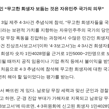
희생자 보듬는 것은 자유민주 국가의 의무”
일 제주 4·3사건 추념식에 참석, “무고한 희생자들을 
이라는 보편적 가치를 지향하는 자유민주주의 국가의 당연한
 남로당 무장 폭동을 진압하는 과정에서 수많은 민간인 희생
사건 진상조사보고서’(이하 ‘4·3보고서’)는 4·3사건 희생자
 희생자 숫자 1만4028명을 근거로 1만5000~2만명으로
지될 때까지 공직 임용이나 기업 취직 등에서 불이익을 받
처음으로 4·3 추념식에 참석해 무고한 희생자에 대한 국
연히 해야 할 일이었다는 평가를 받는다.
빠뜨린 게 있다. 남로당 무장 세력과 맞선 군인과 경찰,
라고 하면, 군·경 진압 부대가 가해자로 지목되고 남로당 
·3보고서’에 따르면, 4·3위원회에 신고된 희생자 1만402