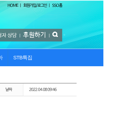
HOME
|
회원가입/로그인
|
SSO홈
후원하기
청자 상담
|
|
마
STB특집
날짜
2022.04.08 09:46