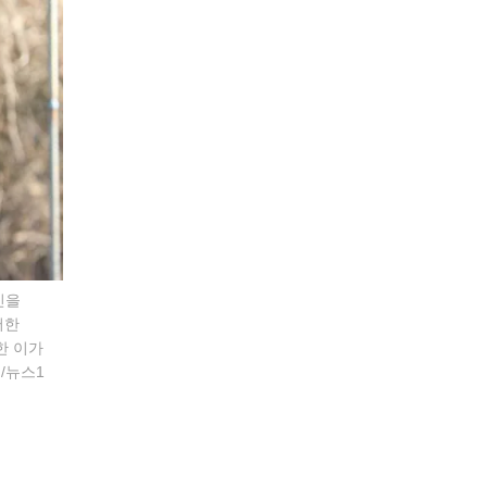
인을
서한
한 이가
/뉴스1