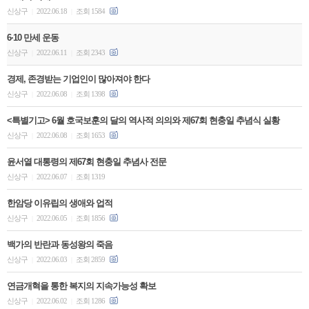
신상구
2022.06.18
조회 1584
|
|
6·10 만세 운동
신상구
2022.06.11
조회 2343
|
|
경제, 존경받는 기업인이 많아져야 한다
신상구
2022.06.08
조회 1398
|
|
<특별기고> 6월 호국보훈의 달의 역사적 의의와 제67회 현충일 추념식 실황
신상구
2022.06.08
조회 1653
|
|
윤서열 대통령의 제67회 현충일 추념사 전문
신상구
2022.06.07
조회 1319
|
|
한암당 이유립의 생애와 업적
신상구
2022.06.05
조회 1856
|
|
백가의 반란과 동성왕의 죽음
신상구
2022.06.03
조회 2859
|
|
연금개혁을 통한 복지의 지속가능성 확보
신상구
2022.06.02
조회 1286
|
|