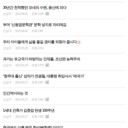
30년간 천착했던 모네의 수련, 용산에 피다
신상구
2022.06.01
조회 1536
|
|
부여 ‘신동엽문학관’ 문학 성지로 자리매김
신상구
2022.06.01
조회 2387
|
|
우리 아이들에게 삶을 즐길 권리를 되찾아 줍시다
[1]
신상구
2022.05.28
조회 2314
|
|
과거는 유교국가 떠받치는 인재풀, 조선판 능력주의
신상구
2022.05.28
조회 1379
|
|
‘청주대 출신’ 성악가 연광철, 대통령 취임식서 ‘애국가’
신상구
2022.05.27
조회 2267
|
|
인간적이라는 것
신상구
2022.05.27
조회 1343
|
|
1세대 건축가 김중업 탄생 100주년
신상구
2022.05.27
조회 1785
|
|
중국에도 이름 떨친 한석봉(한호) 이야기