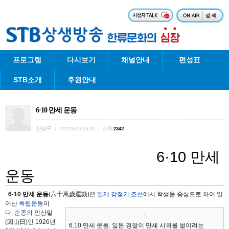
프로그램
다시보기
채널안내
편성표
STB소개
후원안내
6·10 만세 운동
신상구
조회
|
2022.06.11 05:20
|
2342
6·10 만세
운동
6·10 만세 운동
(六十萬歲運動)은
일제 강점기 조선
에서 학생을 중심으로 하여 일
어난
독립운동
이
다.
순종
의 인산일
(因山日)인 1926년
6.10 만세 운동. 일본 경찰이 만세 시위를 벌이려는