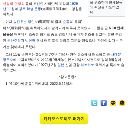
을 위조하여 만세운동
신정회
·
연정회
등의 조선인 사회단체 조직과
1929
의 확산을 시도하였
년
11월
의
광주 학생 운동
(光州學生運動)에도 영향을
다.
끼쳤다.
이때
송진우
는
정인보
(鄭寅普)와 함께
순종
의 '유칙'
위작(遺勅僞作)을 획책하였다가 발각되어 이루지 못하였다.
그들은 곧
6·10 만세
운동
을 배후에서 조종한 혐의로 종로 경찰서에 불려가 취조를 받았다. 한편 수감
된
공산주의
자
박헌영
역시 배후 조종 혐의로 고문을 당했으나, 관련이 있다는 근
거는 찾아내지 못했다.
그해 11월 송진우는 3·1운동 7주년 기념사 관련 항소에서 패소하고 곧
서대문
[
형무소
에 수감되었다.
이어 11월 ‘국제농민본부기념사’ 사건으로 징역 6월형이
확정되어 복역하였다가 1927년 2월
일본
신임 천황
히로히토
즉위기념 특사로 출
옥하였다.
<참고문헌>
1. "6.10만세 운동", 위키백과, 2022.6.11일자.
카카오스토리로 퍼가기