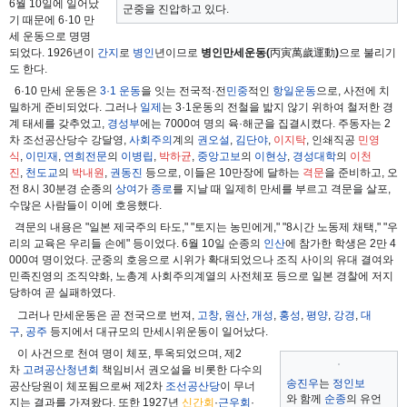
6월 10일에 일어났
군중을 진압하고 있다.
기 때문에 6·10 만
세 운동으로 명명
되었다. 1926년이
간지
로
병인
년이므로
병인만세운동(
丙寅萬歲運動
)
으로 불리기
도 한다.
6·10 만세 운동은
3·1 운동
을 잇는 전국적·전
민중
적인
항일운동
으로, 사전에 치
밀하게 준비되었다. 그러나
일제
는 3·1운동의 전철을 밟지 않기 위하여 철저한 경
계 태세를 갖추었고,
경성부
에는 7000여 명의 육·해군을 집결시켰다. 주동자는 2
차 조선공산당수 강달영,
사회주의
계의
권오설
,
김단야
,
이지탁
, 인쇄직공
민영
식
,
이민재
,
연희전문
의
이병립
,
박하균
,
중앙고보
의
이현상
,
경성대학
의
이천
진
,
천도교
의
박내원
,
권동진
등으로, 이들은 10만장에 달하는
격문
을 준비하고, 오
전 8시 30분경 순종의
상여
가
종로
를 지날 때 일제히 만세를 부르고 격문을 살포,
수많은 사람들이 이에 호응했다.
격문의 내용은 "일본 제국주의 타도," "토지는 농민에게," "8시간 노동제 채택," "우
리의 교육은 우리들 손에" 등이었다. 6월 10일 순종의
인산
에 참가한 학생은 2만 4
000여 명이었다. 군중의 호응으로 시위가 확대되었으나 조직 사이의 유대 결여와
민족진영의 조직약화, 노총계 사회주의계열의 사전체포 등으로 일본 경찰에 저지
당하여 곧 실패하였다.
그러나 만세운동은 곧 전국으로 번져,
고창
,
원산
,
개성
,
홍성
,
평양
,
강경
,
대
구
,
공주
등지에서 대규모의 만세시위운동이 일어났다.
이 사건으로 천여 명이 체포, 투옥되었으며, 제2
차
고려공산청년회
책임비서 권오설을 비롯한 다수의
송진우
는
정인보
공산당원이 체포됨으로써 제2차
조선공산당
이 무너
와 함께
순종
의 유언
지는 결과를 가져왔다. 또한 1927년
신간회
·
근우회
·