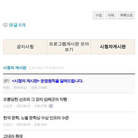
수정
삭제
목록으로
댓글
0
개
프로그램게시판 모아
공지사항
시청자게시판
보기
시청자 게시판
2,425개(27/122페이지)
<시청자 게시판> 운영원칙을 알려드립니다.
박한
2018.04.12
조회 151668
|
|
조롱당한 선조와 그 장자 임해군의 악행
신상구
2022.06.19
조회 2790
|
|
한국 문학, 노벨 문학상 수상 인프라 수준
신상구
2022.06.18
조회 1455
|
|
고대의 축제