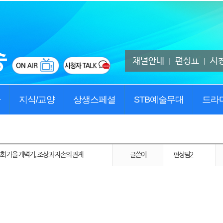
채널안내
편성표
시
|
|
사
지식/교양
상생스페셜
STB예술무대
드라
6회 가을 개벽기, 조상과 자손의 관계
글쓴이
편성팀2