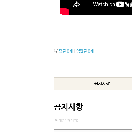
댓글
0
개
|
엮인글
0
개
공지사항
공지사항
62개(1/3페이지)