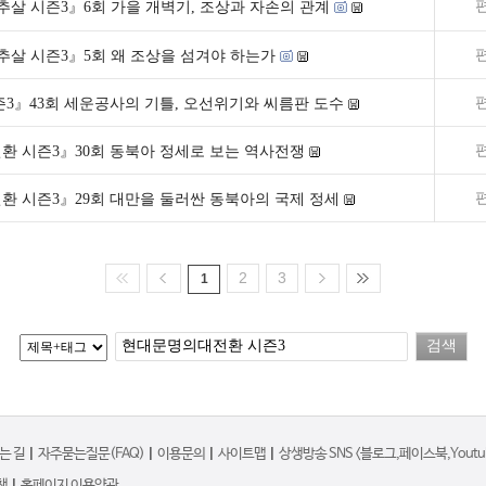
추살 시즌3』6회 가을 개벽기, 조상과 자손의 관계
추살 시즌3』5회 왜 조상을 섬겨야 하는가
3』43회 세운공사의 기틀, 오선위기와 씨름판 도수
환 시즌3』30회 동북아 정세로 보는 역사전쟁
환 시즌3』29회 대만을 둘러싼 동북아의 국제 정세
2
3
1
는 길
|
자주묻는질문(FAQ)
|
이용문의
|
사이트맵
|
상생방송 SNS <블로그,페이스북,Youtub
책
|
홈페이지 이용약관