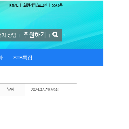
HOME
|
회원가입/로그인
|
SSO홈
후원하기
청자 상담
|
|
마
STB특집
날짜
2024.07.24 09:58