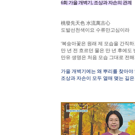
6회
가을 개벽기, 조상과 자손의 관계
桃發先天色 水流萬古心
도발선천색이요 수류만고심이라
'복숭아꽃은 원래 제 모습을 간직하
만 년 전 흐르던 물은 만 년 후에도
만유 생명은 처음 모습 그대로 전해
가을 개벽기에는 왜 뿌리를 찾아야
조상과 자손이 모두 열매 맺는 길