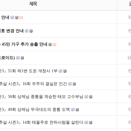
제목
 안내
[1]
널번호 변경 안내
) 45만 가구 추가 송출 안내
[1]
상
드로이드)
3』51회 제1변 도운 개창사 1부
추살 시즌3』16회 우주의 결실은 인간
3』50회 상제님 종통을 계승한 태모 고수부님
3』49회 상제님 무극대도의 종통 도맥
추살 시즌3』14회 태을주로 천하사람을 살린다