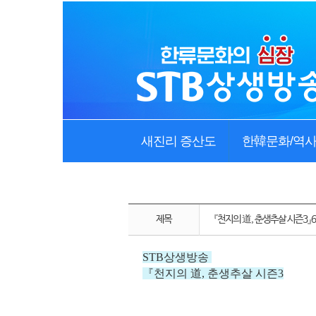
새진리 증산도
한韓문화/역
제목
『천지의 道, 춘생추살 시즌3』
STB상생방송
『
천지의 道, 춘생추살 시즌3