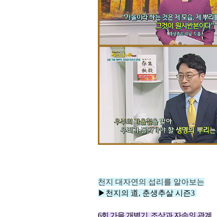
천지
대자연의 섭리를 알아보
는
▶
천지의 道, 춘생추살
시즌3
6회
가을 개벽기, 조상과 자손의 관계