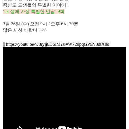
증산도 도생들의 특별한 이야기!
‘내 생애 가장 특별한 만남’ 9회
3월 26
일 (수
)
오전 9시 / 오후 6시 30분
많은 시청 바랍니다^^
↓
https://youtu.be/w8rylj6D6IM?si=W729pqGP6N3dtX8s