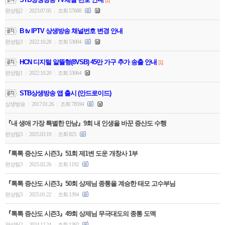
[1]
편성팀2
2023.07.05
조회 57688
|
|
B tv IPTV 상생방송 채널번호 변경 안내
편성팀3
2022.10.28
조회 53004
|
|
HCN 디지털 알뜰형(8VSB) 45만 가구 추가 송출 안내
[1]
편성팀1
2022.10.20
조회 53064
|
|
STB상생방송 앱 출시 (안드로이드)
상생방송
2017.01.26
조회 78594
|
|
『내 생애 가장 특별한 만남』9회 내 인생을 바꾼 증산도 수행
편성팀3
2025.03.19
조회 825
|
|
『톡톡 증산도 시즌3』51회 제1변 도운 개창사 1부
편성팀3
2025.02.26
조회 1192
|
|
『톡톡 증산도 시즌3』50회 상제님 종통을 계승한 태모 고수부님
편성팀3
2025.01.22
조회 1394
|
|
『톡톡 증산도 시즌3』49회 상제님 무극대도의 종통 도맥
편성팀2
2024.12.24
조회 1392
|
|