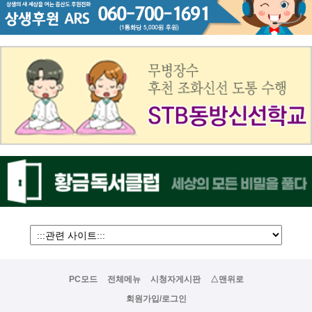
PC모드
전체메뉴
시청자게시판
△맨위로
회원가입/로그인