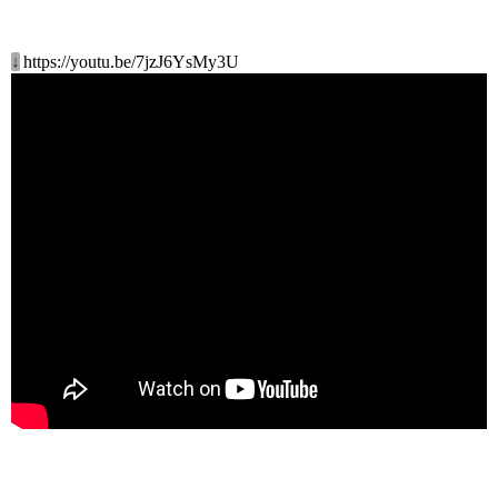
↓
https://youtu.be/7jzJ6YsMy3U