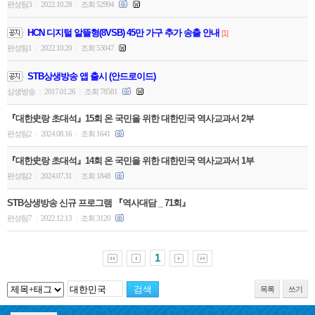
편성팀3
2022.10.28
조회 52994
|
|
HCN 디지털 알뜰형(8VSB) 45만 가구 추가 송출 안내
[1]
편성팀1
2022.10.20
조회 53047
|
|
STB상생방송 앱 출시 (안드로이드)
상생방송
2017.01.26
조회 78581
|
|
『대한史랑 초대석』15회 온 국민을 위한 대한민국 역사교과서 2부
편성팀2
2024.08.16
조회 1641
|
|
『대한史랑 초대석』14회 온 국민을 위한 대한민국 역사교과서 1부
편성팀2
2024.07.31
조회 1848
|
|
STB상생방송 신규 프로그램 『역사대담 _ 71회』
편성팀7
2022.12.13
조회 3120
|
|
1
목록
쓰기
공지사항
STB 5월4주(5.25~5.31) 주간 추천 프로그램