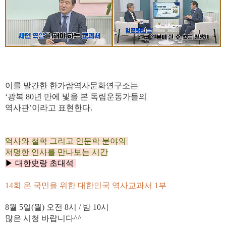
이를 발간한 한가람역사문화연구소는
‘광복 80년 만에 빛을 본 독립운동가들의
역사관’이라고 표현한다.
역사와 철학 그리고 인문학 분야의
저명한 인사를 만나보는 시간
▶
대한史랑 초대석
14회 온 국민을 위한 대한민국 역사교과서 1부
8월 5
일(월)
오전 8
시
/ 밤 10
시
많은 시청 바랍니다^^