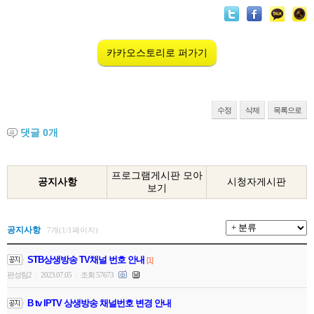
카카오스토리로 퍼가기
수정
삭제
목록으로
댓글
0
개
프로그램게시판 모아
공지사항
시청자게시판
보기
공지사항
7개(1/1페이지)
STB상생방송 TV채널 번호 안내
[1]
편성팀2
2023.07.05
조회 57673
|
|
B tv IPTV 상생방송 채널번호 변경 안내