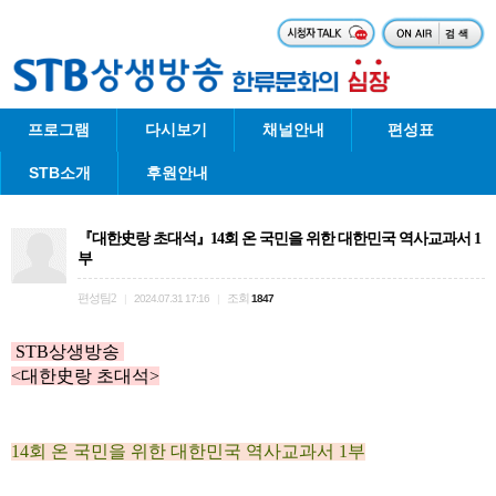
프로그램
다시보기
채널안내
편성표
STB소개
후원안내
『대한史랑 초대석』14회 온 국민을 위한 대한민국 역사교과서 1
부
편성팀2
조회
|
2024.07.31 17:16
|
1847
STB상생방송
<
대한史랑 초대석
>
14회 온 국민을 위한 대한민국 역사교과서 1부