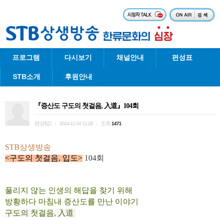
프로그램
다시보기
채널안내
편성표
STB소개
후원안내
『증산도 구도의 첫걸음, 入道』104회
편성팀2
조회
|
2024.12.04 11:28
|
1471
STB상생방송
<
구도의 첫걸음, 입도
>
104회
풀리지 않는 인생의 해답을 찾기 위해
방황하다
마침내 증산도를 만난 이야기
구도의 첫걸음,
入道