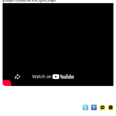
↓
https://youtu.be/JOCqyeZzng0