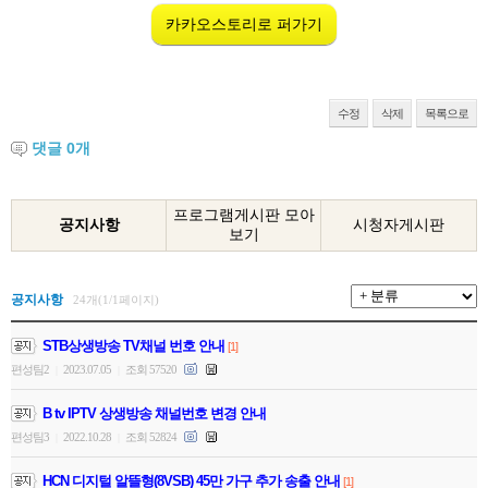
카카오스토리로 퍼가기
수정
삭제
목록으로
댓글
0
개
프로그램게시판 모아
공지사항
시청자게시판
보기
공지사항
24개(1/1페이지)
STB상생방송 TV채널 번호 안내
[1]
편성팀2
2023.07.05
조회 57520
|
|
B tv IPTV 상생방송 채널번호 변경 안내
편성팀3
2022.10.28
조회 52824
|
|
HCN 디지털 알뜰형(8VSB) 45만 가구 추가 송출 안내
[1]