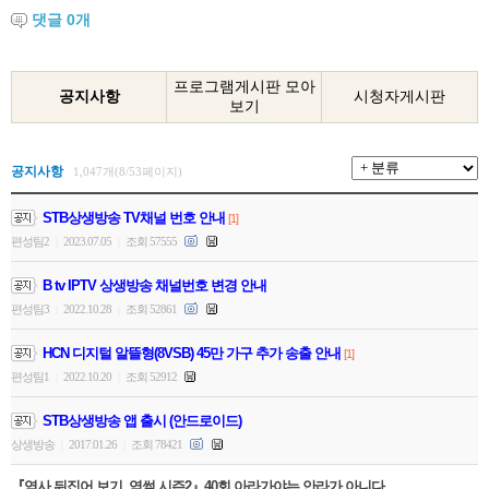
댓글
0
개
프로그램게시판 모아
공지사항
시청자게시판
보기
공지사항
1,047개(8/53페이지)
STB상생방송 TV채널 번호 안내
[1]
편성팀2
2023.07.05
조회 57555
|
|
B tv IPTV 상생방송 채널번호 변경 안내
편성팀3
2022.10.28
조회 52861
|
|
HCN 디지털 알뜰형(8VSB) 45만 가구 추가 송출 안내
[1]
편성팀1
2022.10.20
조회 52912
|
|
STB상생방송 앱 출시 (안드로이드)
상생방송
2017.01.26
조회 78421
|
|
『역사 뒤집어 보기, 역썰 시즌2』40회 아라가야는 안라가 아니다