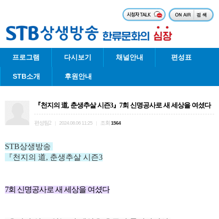
프로그램
다시보기
채널안내
편성표
STB소개
후원안내
『천지의 道, 춘생추살 시즌3』7회 신명공사로 새 세상을 여셨다
편성팀2
조회
|
2024.08.06 11:25
|
1564
STB상생방송
『
천지의 道, 춘생추살 시즌3
7회
신명공사로 새 세상을 여셨다