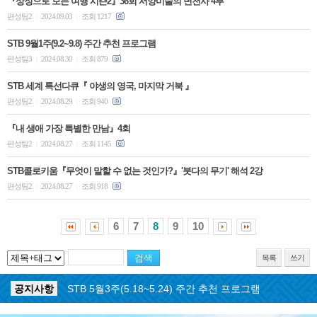
『상징으로 보는 여행 시즌2』36회 서양미술의 변천사 4부
편성팀2
2024.09.03
조회 1217
|
|
STB 9월1주(9.2~9.8) 주간 추천 프로그램
편성팀3
2024.08.30
조회 879
|
|
STB 세계 특선다큐『 야생의 영국, 마지막 거북 』
편성팀2
2024.08.29
조회 940
|
|
『내 생애 가장 특별한 만남』4회
편성팀2
2024.08.27
조회 1145
|
|
STB콜로키움『무엇이 말할 수 없는 것인가?』'붓다의 무기' 해석 2강
편성팀2
2024.08.27
조회 918
|
|
6
7
8
9
10
목록
쓰기
공지사항
STB 5월4주(5.25~5.31) 주간 추천 프로그램
공지사항
STB 5월3주(5.18~5.24) 주간 추천 프로그램
공지사항
STB 4월마지막주(4.27~5.3) 주간 추천 프로그램