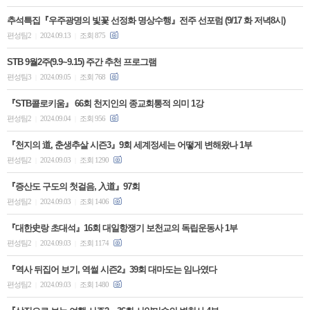
추석특집『우주광명의 빛꽃 선정화 명상수행』전주 선포럼 (9/17 화 저녁8시)
편성팀2
2024.09.13
조회 875
|
|
STB 9월2주(9.9~9.15) 주간 추천 프로그램
편성팀3
2024.09.05
조회 768
|
|
『STB콜로키움』 66회 천지인의 종교회통적 의미 1강
편성팀2
2024.09.04
조회 956
|
|
『천지의 道, 춘생추살 시즌3』9회 세계정세는 어떻게 변해왔나 1부
편성팀2
2024.09.03
조회 1290
|
|
『증산도 구도의 첫걸음, 入道』97회
편성팀2
2024.09.03
조회 1406
|
|
『대한史랑 초대석』16회 대일항쟁기 보천교의 독립운동사 1부
편성팀2
2024.09.03
조회 1174
|
|
『역사 뒤집어 보기, 역썰 시즌2』39회 대마도는 임나였다
편성팀2
2024.09.03
조회 1480
|
|