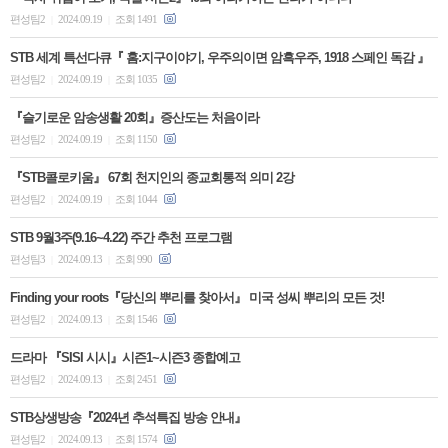
편성팀2
2024.09.19
조회 1491
|
|
STB 세계 특선다큐『 홈:지구이야기, 우주의이면 암흑우주, 1918 스페인 독감 』
편성팀2
2024.09.19
조회 1035
|
|
『슬기로운 암송생활 20회』증산도는 처음이라
편성팀2
2024.09.19
조회 1150
|
|
『STB콜로키움』 67회 천지인의 종교회통적 의미 2강
편성팀2
2024.09.19
조회 1044
|
|
STB 9월3주(9.16~4.22) 주간 추천 프로그램
편성팀3
2024.09.13
조회 990
|
|
Finding your roots『당신의 뿌리를 찾아서』 미국 성씨 뿌리의 모든 것!
편성팀2
2024.09.13
조회 1546
|
|
드라마 『SISI 시시』시즌1~시즌3 종합예고
편성팀2
2024.09.13
조회 2451
|
|
STB상생방송『2024년 추석특집 방송 안내』
편성팀2
2024.09.13
조회 1574
|
|