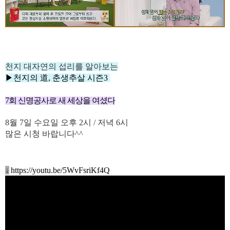
천지
대자연의 섭리를 알아보
는
▶
천지의 道, 춘생추살
시즌3
7회 신명공사로 새 세상을 여셨다
8월 7
일 수
요일
오후 2
시 / 저녁 6
시
많은 시청 바랍니다^^
↓
https://youtu.be/5WvFsriKf4Q