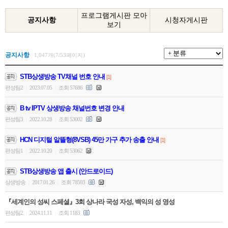
프로그램게시판 모아
공지사항
시청자게시판
보기
공지사항
1,047개(7/53페이지)
STB상생방송 TV채널 번호 안내
[1]
편성팀2
2023.07.05
조회 57686
|
|
B tv IPTV 상생방송 채널번호 변경 안내
편성팀3
2022.10.28
조회 53002
|
|
HCN 디지털 알뜰형(8VSB) 45만 가구 추가 송출 안내
[1]
편성팀1
2022.10.20
조회 53062
|
|
STB상생방송 앱 출시 (안드로이드)
상생방송
2017.01.26
조회 78593
|
|
『세계인의 성씨 스페셜』3회 상나라 국성 자성, 백익의 성 영성
편성팀2
2024.11.11
조회 1183
|
|