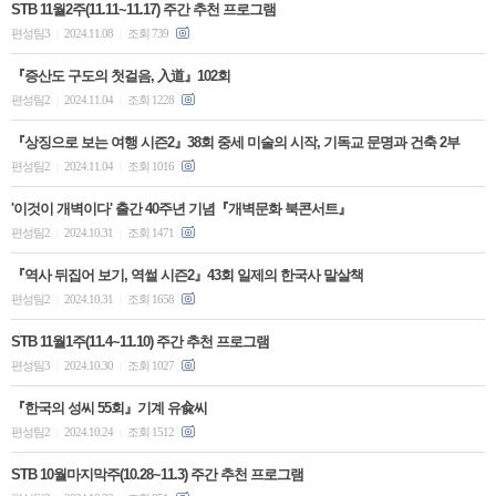
STB 11월2주(11.11~11.17) 주간 추천 프로그램
편성팀3
2024.11.08
조회 739
|
|
『증산도 구도의 첫걸음, 入道』102회
편성팀2
2024.11.04
조회 1228
|
|
『상징으로 보는 여행 시즌2』38회 중세 미술의 시작, 기독교 문명과 건축 2부
편성팀2
2024.11.04
조회 1016
|
|
'이것이 개벽이다' 출간 40주년 기념『개벽문화 북콘서트』
편성팀2
2024.10.31
조회 1471
|
|
『역사 뒤집어 보기, 역썰 시즌2』43회 일제의 한국사 말살책
편성팀2
2024.10.31
조회 1658
|
|
STB 11월1주(11.4~11.10) 주간 추천 프로그램
편성팀3
2024.10.30
조회 1027
|
|
『한국의 성씨 55회』기계 유兪씨
편성팀2
2024.10.24
조회 1512
|
|
STB 10월마지막주(10.28~11.3) 주간 추천 프로그램