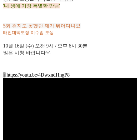
'내 생애 가장 특별한 만남'
5회 걷지도 못했던 제가 뛰어다녀요
태전대덕도장 이수임 도생
10월 16
일 (수
)
오전 9시 / 오후 6시 30분
많은 시청 바랍니다^^
↓
https://youtu.be/4DwxndHngP8