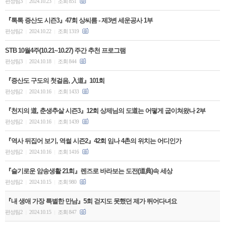
편성팀3
2024.10.23
조회 851
|
|
『톡톡 증산도 시즌3』47회 상씨름 - 제3변 세운공사 1부
편성팀2
2024.10.22
조회 1319
|
|
STB 10월4주(10.21~10.27) 주간 추천 프로그램
편성팀3
2024.10.18
조회 844
|
|
『증산도 구도의 첫걸음, 入道』101회
편성팀2
2024.10.16
조회 1433
|
|
『천지의 道, 춘생추살 시즌3』12회 상제님의 도道는 어떻게 굽이쳐왔나 2부
편성팀2
2024.10.16
조회 1439
|
|
『역사 뒤집어 보기, 역썰 시즌2』42회 임나 4촌의 위치는 어디인가
편성팀2
2024.10.16
조회 1416
|
|
『슬기로운 암송생활 21회』렌즈로 바라보는 도전(道典)속 세상
편성팀2
2024.10.15
조회 980
|
|
『내 생애 가장 특별한 만남』5회 걷지도 못했던 제가 뛰어다녀요
편성팀2
2024.10.15
조회 847
|
|