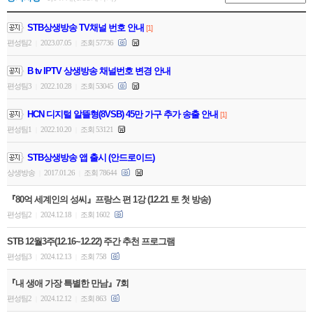
STB상생방송 TV채널 번호 안내
[1]
편성팀2
2023.07.05
조회 57736
|
|
B tv IPTV 상생방송 채널번호 변경 안내
편성팀3
2022.10.28
조회 53045
|
|
HCN 디지털 알뜰형(8VSB) 45만 가구 추가 송출 안내
[1]
편성팀1
2022.10.20
조회 53121
|
|
STB상생방송 앱 출시 (안드로이드)
상생방송
2017.01.26
조회 78644
|
|
『80억 세계인의 성씨』프랑스 편 1강 (12.21 토 첫 방송)
편성팀2
2024.12.18
조회 1602
|
|
STB 12월3주(12.16~12.22) 주간 추천 프로그램
편성팀3
2024.12.13
조회 758
|
|
『내 생애 가장 특별한 만남』7회
편성팀2
2024.12.12
조회 863
|
|