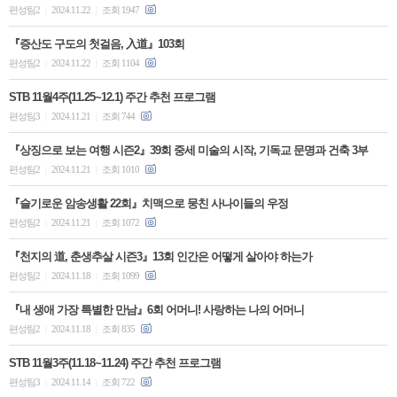
편성팀2
2024.11.22
조회 1947
|
|
『증산도 구도의 첫걸음, 入道』103회
편성팀2
2024.11.22
조회 1104
|
|
STB 11월4주(11.25~12.1) 주간 추천 프로그램
편성팀3
2024.11.21
조회 744
|
|
『상징으로 보는 여행 시즌2』39회 중세 미술의 시작, 기독교 문명과 건축 3부
편성팀2
2024.11.21
조회 1010
|
|
『슬기로운 암송생활 22회』치맥으로 뭉친 사나이들의 우정
편성팀2
2024.11.21
조회 1072
|
|
『천지의 道, 춘생추살 시즌3』13회 인간은 어떻게 살아야 하는가
편성팀2
2024.11.18
조회 1099
|
|
『내 생애 가장 특별한 만남』6회 어머니! 사랑하는 나의 어머니
편성팀2
2024.11.18
조회 835
|
|
STB 11월3주(11.18~11.24) 주간 추천 프로그램
편성팀3
2024.11.14
조회 722
|
|