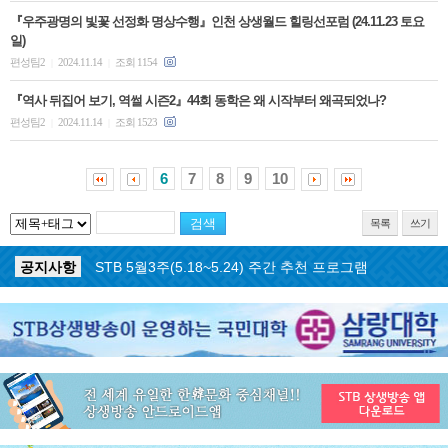
『우주광명의 빛꽃 선정화 명상수행』인천 상생월드 힐링선포럼 (24.11.23 토요
일)
편성팀2
2024.11.14
조회 1154
|
|
『역사 뒤집어 보기, 역썰 시즌2』44회 동학은 왜 시작부터 왜곡되었나?
편성팀2
2024.11.14
조회 1523
|
|
6
7
8
9
10
목록
쓰기
공지사항
STB 5월4주(5.25~5.31) 주간 추천 프로그램
공지사항
STB 5월3주(5.18~5.24) 주간 추천 프로그램
공지사항
STB 4월마지막주(4.27~5.3) 주간 추천 프로그램
공지사항
STB 4월4주(4.20~4.26) 주간 추천 프로그램
공지사항
STB 4월2주(4.6~4.12) 주간 추천 프로그램
공지사항
STB 4월1주(3.30~4.5) 주간 추천 프로그램
공지사항
STB 3월4주(3.23~3.29) 주간 추천 프로그램
공지사항
ON AIR 서비스 장애 복구 안내