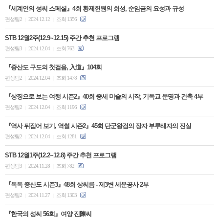
『세계인의 성씨 스페셜』4회 황제헌원의 희성, 순임금의 요성과 규성
편성팀2
2024.12.12
조회 1356
|
|
STB 12월2주(12.9~12.15) 주간 추천 프로그램
편성팀3
2024.12.04
조회 763
|
|
『증산도 구도의 첫걸음, 入道』104회
편성팀2
2024.12.04
조회 1478
|
|
『상징으로 보는 여행 시즌2』40회 중세 미술의 시작, 기독교 문명과 건축 4부
편성팀2
2024.12.04
조회 1196
|
|
『역사 뒤집어 보기, 역썰 시즌2』45회 단군왕검의 장자 부루태자의 진실
편성팀2
2024.12.04
조회 1281
|
|
STB 12월1주(12.2~12.8) 주간 추천 프로그램
편성팀3
2024.11.28
조회 782
|
|
『톡톡 증산도 시즌3』48회 상씨름 - 제3변 세운공사 2부
편성팀2
2024.11.27
조회 1303
|
|
『한국의 성씨 56회』여양 진陳씨