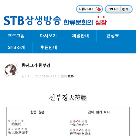
프로그램
다시보기
채널안내
편성표
STB소개
후원안내
환단고기-천부경
관리자
조회
|
2016.04.16 12:32
|
3229