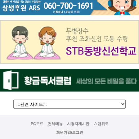
PC모드
전체메뉴
시청자게시판
△맨위로
회원가입/로그인