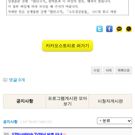
카카오스토리로 퍼가기
수정
삭제
목록으로
댓글
0
개
프로그램게시판 모아
공지사항
시청자게시판
보기
공지사항
1,047개(48/53페이지)
STB상생방송 TV채널 번호 안내
[1]