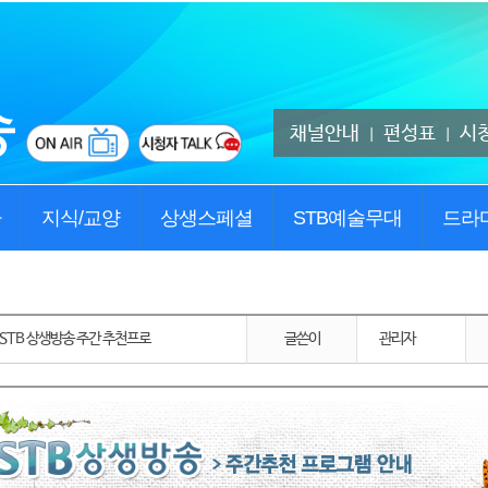
채널안내
편성표
시
|
|
사
지식/교양
상생스페셜
STB예술무대
드라
27) STB 상생방송 주간 추천프로
글쓴이
관리자