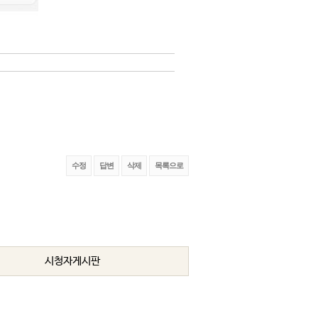
증산도 진리의 정수인 팔관법 중 인간론을
속에서 진행된 서울 국제도서전에 참여한
수정
답변
삭제
목록으로
시청자게시판