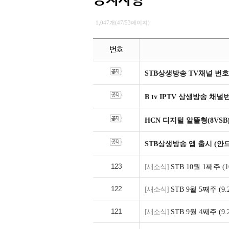
공지사항
1,047개(47/53페이지)
번호
STB상생방송 TV채널 번호
B tv IPTV 상생방송 채
HCN 디지털 알뜰형(8VSB
STB상생방송 앱 출시 (안
123
[새소식]
STB 10월 1째주 (
122
[새소식]
STB 9월 5째주 (
121
[새소식]
STB 9월 4째주 (