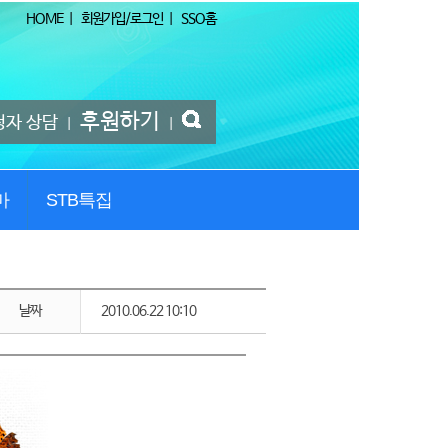
HOME
|
회원가입/로그인
|
SSO홈
후원하기
청자 상담
|
|
마
STB특집
날짜
2010.06.22 10:10