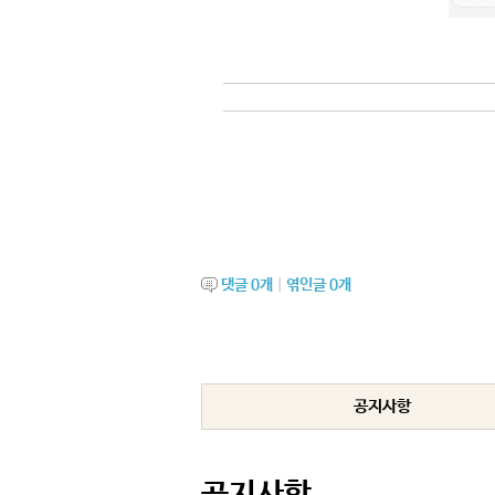
지금은 인간 열매를 추리는 가을이며, 
중심으로 한 종정님의 말씀을 살펴봅니
수행과 진리공부를 병행하면서 척신을 극
이성훈 대포 수호사의 이야기를 들어봅
댓글
0
개
|
엮인글
0
개
공지사항