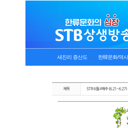
새진리 증산도
한韓문화/역
제목
STB 6월 4째주 (6.21~6.