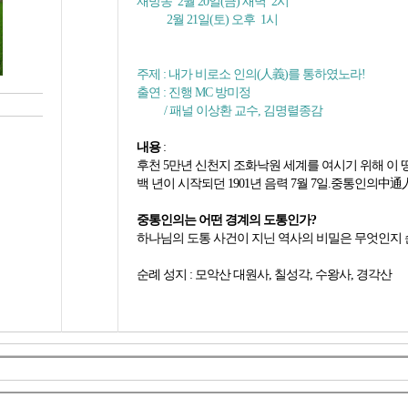
재방송 2월 20일(금) 새벽 2시
2월 21일(토) 오후 1시
주제 : 내가 비로소 인의(人義)를 통하였노라!
출연 : 진행 MC 방미정
/ 패널 이상환 교수, 김명렬종감
내용
:
후천 5만년 신천지 조화낙원 세계를 여시기 위해 이 
백 년이 시작되던 1901년 음력 7월 7일.중통인의中
중통인의는 어떤 경계의 도통인가?
하나님의 도통 사건이 지닌 역사의 비밀은 무엇인지 
순례 성지 : 모악산 대원사, 칠성각, 수왕사, 경각산