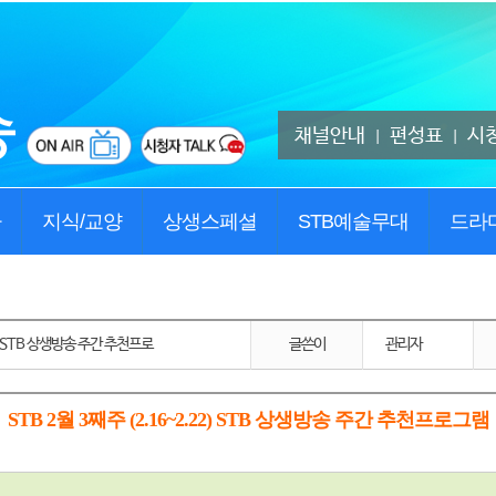
채널안내
편성표
시
|
|
사
지식/교양
상생스페셜
STB예술무대
드라
22) STB 상생방송 주간 추천프로
글쓴이
관리자
STB 2월 3째주 (2.16~2.22) STB 상생방송 주간 추천프로그램