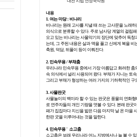
대전 시립 연정국악원
내용
1. 여는 마당 : 비나리
비나리는 원래 고사를 지낼 때 쓰는 고사문을 노래하
의식으로 분류할 수 있다. 주로 남사당 계열의 걸립패
오고 있는 비나리는 사물악기의 장단에 맞추어 독창
는데, 그 주된 내용은 살과 액을 풀고 신에게 복을 비
축원, 덕담, 뒤풀이 등이 이뤄진다.
2. 민속무용 / 부채춤
우리나라 민속무용 중에서 가장 아름답고 화려한 춤의
속 의식에서 널리 사용되어 왔다. 부채가 지니는 토속
그리고 부채가 형성하는 여러 가지의 기하학적인 구도
3. 사물판굿
사물놀이의 백미라 할 수 있는 판굿은 풍물의 연화형
로 연주자들의 개인 기량을 엿볼 수 있다. 본래 판굿
패가 집집마다 지신을 밟은 다음 마지막 날 온 마을
한판 굿을 이루어내는 것을 말한다.
4. 민속무용 ' 소고춤
소고춤은 보래 우리나라 어느 지방에서나 늘 볼 수 