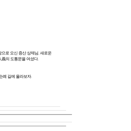
땅으로 오신 증산 상제님. 새로운
通人義의 도통문을 여셨다.
순례 길에 올라보자.