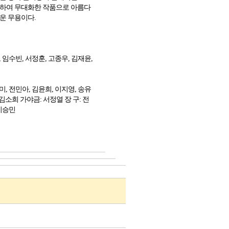
미하여 무대화한 작품으로 아름다
운 무용이다.
, 임수빈, 서정훈, 고종우, 김재윤,
미, 전민아, 김윤희, 이지영, 송유
 김소희 가야금: 서정열 장 구: 전
 이승민