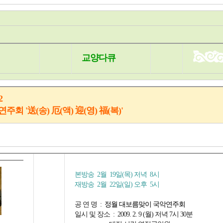
교양다큐
2
악연주회
'送(송) 厄(액) 迎(영) 福(복)'
본방송 2월 19일(목) 저녁 8시
재방송 2월 22일(일) 오후 5시
공 연 명 :
정월 대보름맞이 국악연주회
일시 및 장소 : 2009. 2. 9 (월) 저녁 7시 30분