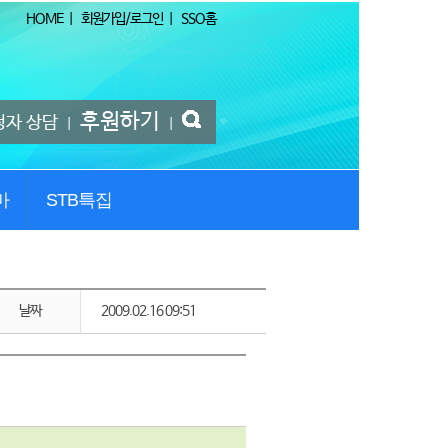
HOME
|
회원가입/로그인
|
SSO홈
후원하기
청자 상담
|
|
마
STB특집
날짜
2009.02.16 09:51