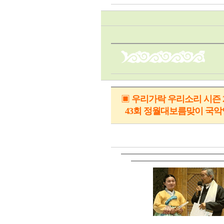
▣
우리가락 우리소리 시즌 
43회 정월대보름맞이 국