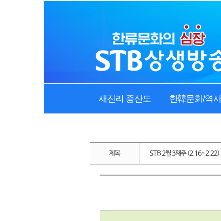
새진리 증산도
한韓문화/역
제목
STB 2월 3째주 (2.16~2.