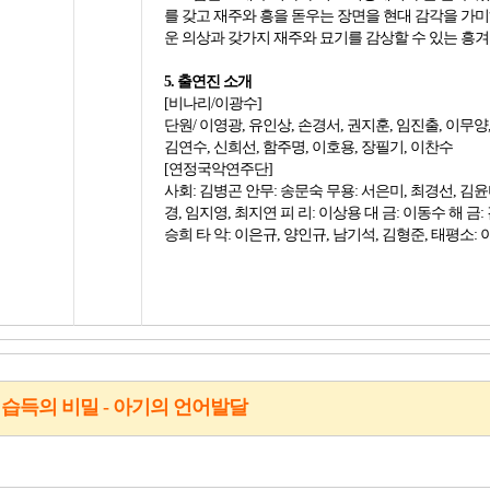
를 갖고 재주와 흥을 돋우는 장면을 현대 감각을 가
운 의상과 갖가지 재주와 묘기를 감상할 수 있는 흥겨
5. 출연진 소개
[비나리/이광수]
단원/ 이영광, 유인상, 손경서, 권지훈, 임진출, 이무양
김연수, 신희선, 함주명, 이호용, 장필기, 이찬수
[연정국악연주단]
사회: 김병곤 안무: 송문숙 무용: 서은미, 최경선, 김윤
경, 임지영, 최지연 피 리: 이상용 대 금: 이동수 해 금:
승희 타 악: 이은규, 양인규, 남기석, 김형준, 태평소:
습득의 비밀 - 아기의 언어발달