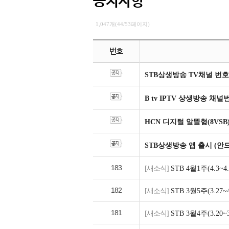
공지사항
1,047개(44/53페이지)
번호
STB상생방송 TV채널 번호
B tv IPTV 상생방송 채
HCN 디지털 알뜰형(8VSB
STB상생방송 앱 출시 (안
183
[새소식]
STB 4월1주(4.3
182
[새소식]
STB 3월5주(3.2
181
[새소식]
STB 3월4주(3.2