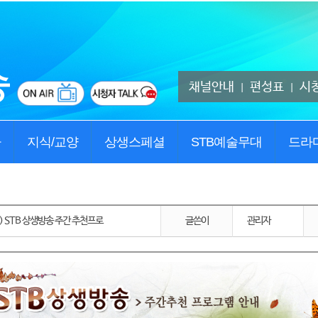
채널안내
편성표
시
|
|
사
지식/교양
상생스페셜
STB예술무대
드라
.7) STB 상생방송 주간 추천프로
글쓴이
관리자