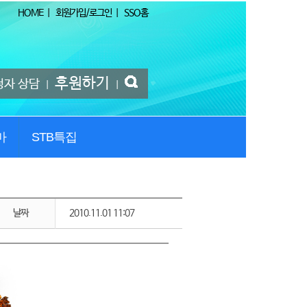
HOME
|
회원가입/로그인
|
SSO홈
후원하기
청자 상담
|
|
마
STB특집
날짜
2010.11.01 11:07