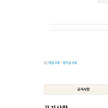
조선말 병든 세상과 백성을 구제하기 위
그는 상제님의 천명을 받고 동학을 창도
TV증산도대학 17,18회에서는 동학의 
댓글
0
개
|
엮인글
0
개
공지사항