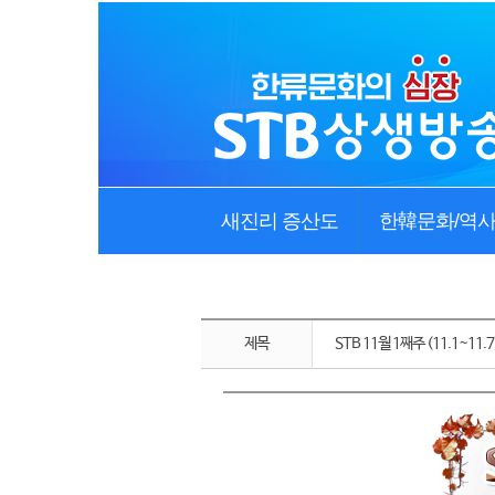
새진리 증산도
한韓문화/역
제목
STB 11월 1째주 (11.1~11