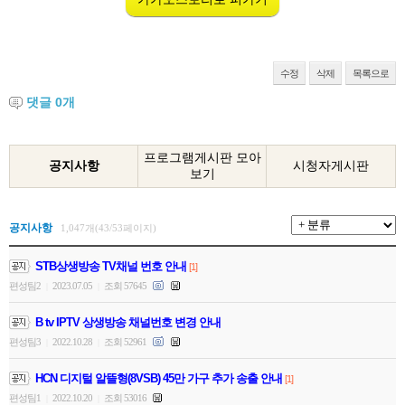
수정
삭제
목록으로
댓글
0
개
프로그램게시판 모아
공지사항
시청자게시판
보기
공지사항
1,047개(43/53페이지)
STB상생방송 TV채널 번호 안내
[1]
편성팀2
2023.07.05
조회 57645
|
|
B tv IPTV 상생방송 채널번호 변경 안내
편성팀3
2022.10.28
조회 52961
|
|
HCN 디지털 알뜰형(8VSB) 45만 가구 추가 송출 안내
[1]
편성팀1
2022.10.20
조회 53016
|
|