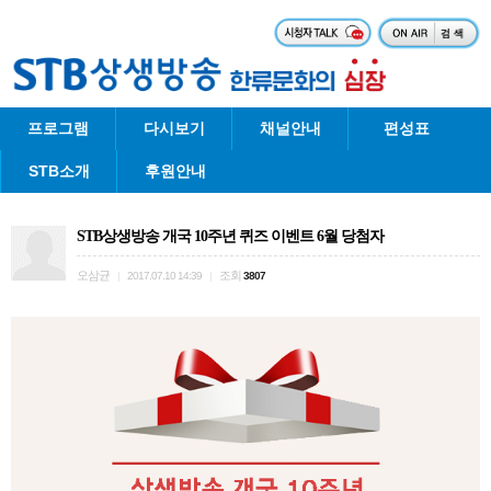
프로그램
다시보기
채널안내
편성표
STB소개
후원안내
STB상생방송 개국 10주년 퀴즈 이벤트 6월 당첨자
오삼균
조회
|
2017.07.10 14:39
|
3807