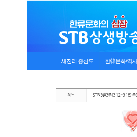
새진리 증산도
한韓문화/역
제목
STB 3월3주(3.12~3.18)