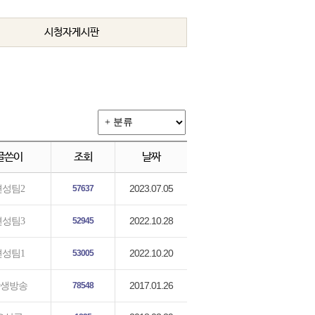
시청자게시판
글쓴이
조회
날짜
2023.07.05
편성팀2
57637
2022.10.28
편성팀3
52945
2022.10.20
편성팀1
53005
2017.01.26
생방송
78548