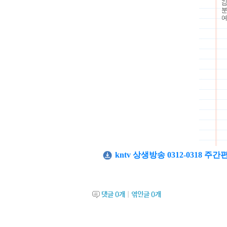
kntv 상생방송 0312-0318 주간편
댓글
0
개
|
엮인글
0
개