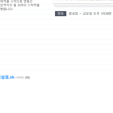
성표.xls
(43KB)
(55)