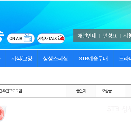
채널안내
편성표
시
|
|
사
지식/교양
상생스페셜
STB예술무대
드라
 주간 추천프로그램
글쓴이
오삼균