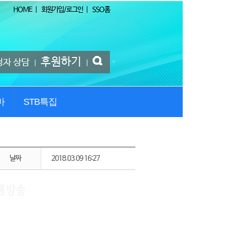
HOME
|
회원가입/로그인
|
SSO홈
후원하기
청자 상담
|
|
마
STB특집
날짜
2018.03.09 16:27