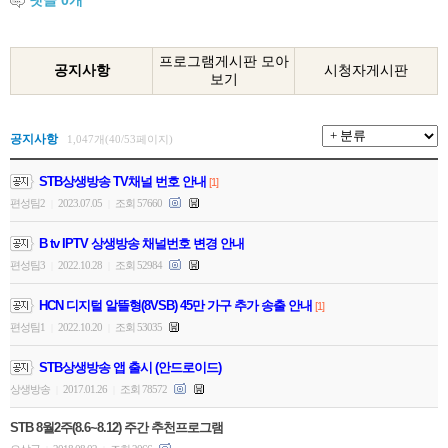
댓글
0
개
프로그램게시판 모아
공지사항
시청자게시판
보기
공지사항
1,047개(40/53페이지)
STB상생방송 TV채널 번호 안내
[1]
편성팀2
2023.07.05
조회 57660
|
|
B tv IPTV 상생방송 채널번호 변경 안내
편성팀3
2022.10.28
조회 52984
|
|
HCN 디지털 알뜰형(8VSB) 45만 가구 추가 송출 안내
[1]
편성팀1
2022.10.20
조회 53035
|
|
STB상생방송 앱 출시 (안드로이드)
상생방송
2017.01.26
조회 78572
|
|
STB 8월2주(8.6~8.12) 주간 추천프로그램