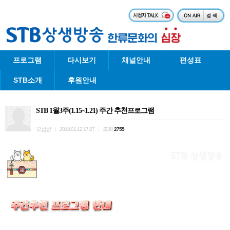
프로그램
다시보기
채널안내
편성표
STB소개
후원안내
STB 1월3주(1.15~1.21) 주간 추천프로그램
오삼균
조회
|
2018.01.12 17:27
|
2755