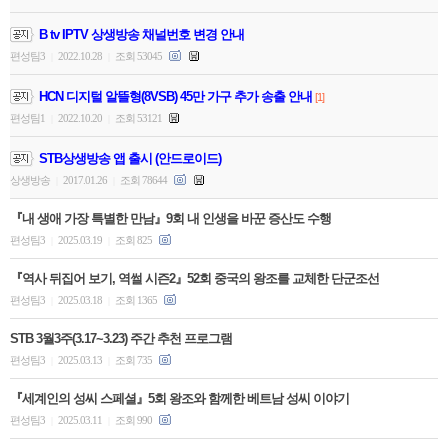
B tv IPTV 상생방송 채널번호 변경 안내
편성팀3
2022.10.28
조회 53045
|
|
HCN 디지털 알뜰형(8VSB) 45만 가구 추가 송출 안내
[1]
편성팀1
2022.10.20
조회 53121
|
|
STB상생방송 앱 출시 (안드로이드)
상생방송
2017.01.26
조회 78644
|
|
『내 생애 가장 특별한 만남』9회 내 인생을 바꾼 증산도 수행
편성팀3
2025.03.19
조회 825
|
|
『역사 뒤집어 보기, 역썰 시즌2』52회 중국의 왕조를 교체한 단군조선
편성팀3
2025.03.18
조회 1365
|
|
STB 3월3주(3.17~3.23) 주간 추천 프로그램
편성팀3
2025.03.13
조회 735
|
|
『세계인의 성씨 스페셜』5회 왕조와 함께한 베트남 성씨 이야기
편성팀3
2025.03.11
조회 990
|
|