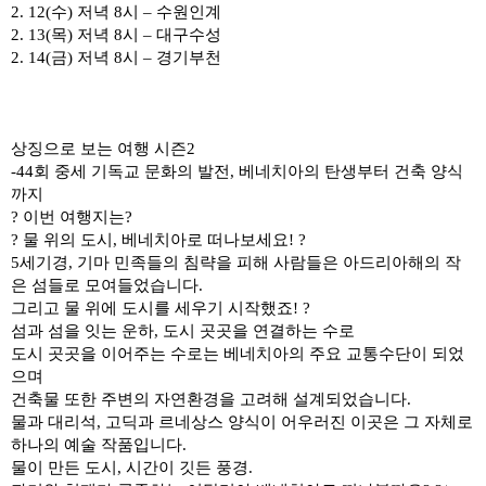
2. 12(
수
)
저녁
8
시
–
수원인계
2. 13(
목
)
저녁
8
시
–
대구수성
2. 14(
금
)
저녁
8
시
–
경기부천
상징으로 보는 여행 시즌
2
-44
회 중세 기독교 문화의 발전
,
베네치아의 탄생부터 건축 양식
까지
?
이번 여행지는
?
?
물 위의 도시
,
베네치아로 떠나보세요
! ?
5
세기경
,
기마 민족들의 침략을 피해 사람들은 아드리아해의 작
은 섬들로 모여들었습니다
.
그리고 물 위에 도시를 세우기 시작했죠
! ?
섬과 섬을 잇는 운하
,
도시 곳곳을 연결하는 수로
도시 곳곳을 이어주는 수로는 베네치아의 주요 교통수단이 되었
으며
건축물 또한 주변의 자연환경을 고려해 설계되었습니다
.
물과 대리석
,
고딕과 르네상스 양식이 어우러진 이곳은 그 자체로
하나의 예술 작품입니다
.
물이 만든 도시
,
시간이 깃든 풍경
.