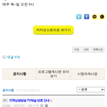
매주 목
~
일 오전
9
시
카카오스토리로 퍼가기
수정
삭제
목록으로
댓글
0
개
프로그램게시판 모아
공지사항
시청자게시판
보기
공지사항
1,047개(4/53페이지)
STB상생방송 TV채널 번호 안내
[1]
편성팀2
2023.07.05
조회 57736
|
|