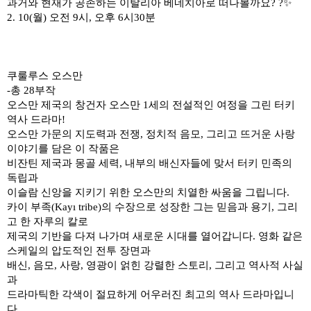
과거와 현재가 공존하는 이탈리아 베네치아로 떠나볼까요
? ?
✨
2. 10(
월
)
오전
9
시
,
오후
6
시
30
분
쿠룰루스 오스만
-
총
28
부작
오스만 제국의 창건자 오스만
1
세의 전설적인 여정을 그린 터키
역사 드라마
!
오스만 가문의 지도력과 전쟁
,
정치적 음모
,
그리고 뜨거운 사랑
이야기를 담은 이 작품은
비잔틴 제국과 몽골 세력
,
내부의 배신자들에 맞서 터키 민족의
독립과
이슬람 신앙을 지키기 위한 오스만의 치열한 싸움을 그립니다
.
카이 부족
(Kayı tribe)
의 수장으로 성장한 그는 믿음과 용기
,
그리
고 한 자루의 칼로
제국의 기반을 다져 나가며 새로운 시대를 열어갑니다
.
영화 같은
스케일의 압도적인 전투 장면과
배신
,
음모
,
사랑
,
영광이 얽힌 강렬한 스토리
,
그리고 역사적 사실
과
드라마틱한 각색이 절묘하게 어우러진 최고의 역사 드라마입니
다
.