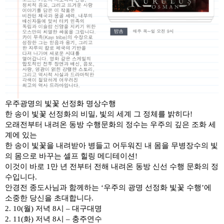
우주광명의 빛꽃 선정화 명상수행
한 송이 빛꽃 선정화의 비밀
,
빛의 세계 그 정체를 밝히다
!
오래전부터 내려온 동방 수행문화의 정수는 우주의 깊은 조화 세
계에 있는
한 송이 빛꽃을 내려받아 병들고 어두워진 내 몸을 무병장수의 빛
의 몸으로 바꾸는 셀프 힐링 메디테이션
!
이것이 바로
1
만 년 전부터 전해 내려온 동방 신선 수행 문화의 정
수입니다
.
안경전 종도사님과 함께하는
‘
우주의 광명 선정화 빛꽃 수행
’
에
소중한 당신을 초대합니다
.
2. 10(
월
)
저녁
8
시
–
대구대명
2. 11(
화
)
저녁
8
시
–
충주연수