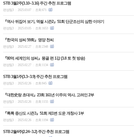
STB 3월2주(3.10~3.16) 주간 추천 프로그램
편성팀3
2025.03.07
조회 671
|
|
『역사 뒤집어 보기, 역썰 시즌2』51회 단군조선의 삼한 이야기
편성팀3
2025.03.05
조회 1653
|
|
『한국의 성씨 59회』영양 천씨
편성팀3
2025.02.27
조회 2348
|
|
『80억 세계인의 성씨』몽골 편 1강 (3.8 토 첫 방송)
편성팀3
2025.02.27
조회 1134
|
|
STB 3월1주(3.3~3.9) 주간 추천 프로그램
편성팀3
2025.02.26
조회 845
|
|
『대한史랑 초대석』23회 161년 이주의 역사, 고려인 2부
편성팀3
2025.02.26
조회 1155
|
|
『톡톡 증산도 시즌3』51회 제1변 도운 개창사 1부
편성팀3
2025.02.26
조회 1194
|
|
STB 2월4주(2.24~3.2) 주간 추천 프로그램