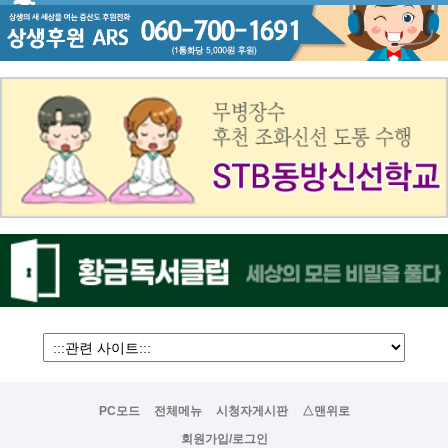
PC모드
전체메뉴
시청자게시판
△맨위로
회원가입/로그인