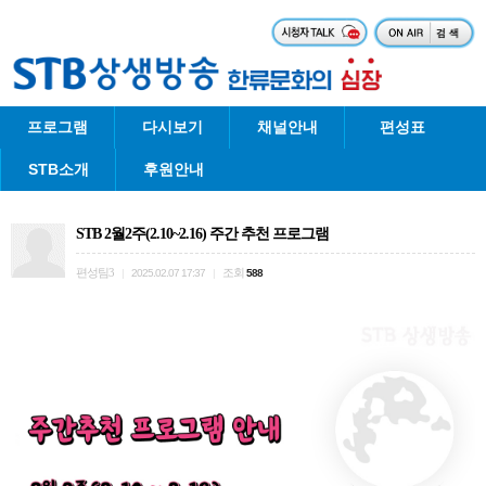
프로그램
다시보기
채널안내
편성표
STB소개
후원안내
STB 2월2주(2.10~2.16) 주간 추천 프로그램
편성팀3
조회
|
2025.02.07 17:37
|
588