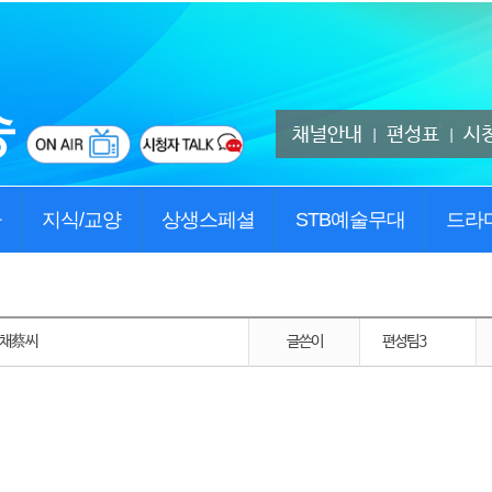
채널안내
편성표
시
|
|
사
지식/교양
상생스페셜
STB예술무대
드라
 채蔡씨
글쓴이
편성팀3