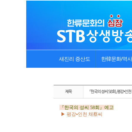
새진리 증산도
한韓문화/역
제목
『한국의 성씨 58회』평강⦁인천
『
한국의 성씨 58회
』예고
▶
평강⦁인천 채蔡씨