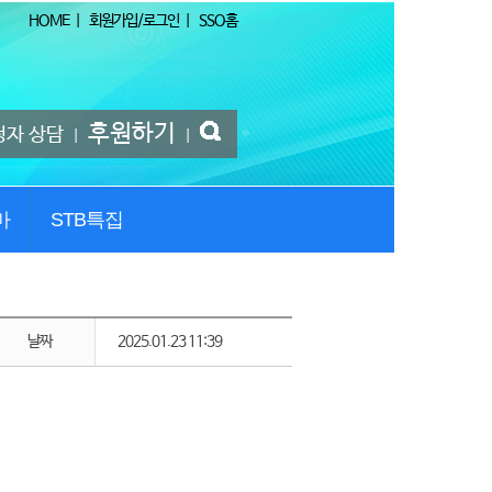
HOME
|
회원가입/로그인
|
SSO홈
후원하기
청자 상담
|
|
마
STB특집
날짜
2025.01.23 11:39