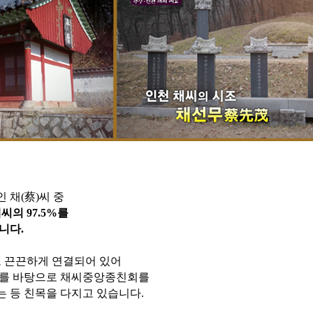
 채(蔡)씨 중
채씨의 97.5%를
니다.
로 끈끈하게 연결되어 있어
이를 바탕으로 채씨중앙종친회를
는 등 친목을 다지고 있습니다.