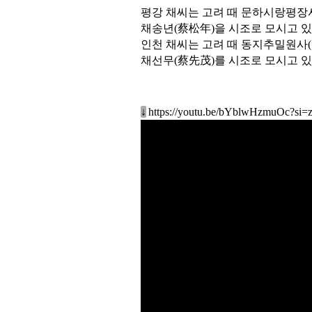
평강 채씨는 고려 때 문하시랑평장
채송년(蔡松年)을 시조로 모시고 
인천 채씨는 고려 때 동지추밀원사
채선무(蔡先茂)를 시조로 모시고 
↓
https://youtu.be/bYblwHzmuOc?si