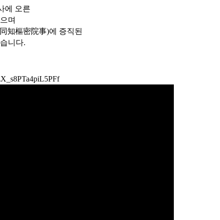
사에 오른
있으며
(同知樞密院事)에 증직된
있습니다.
=zX_s8PTa4piL5PFf