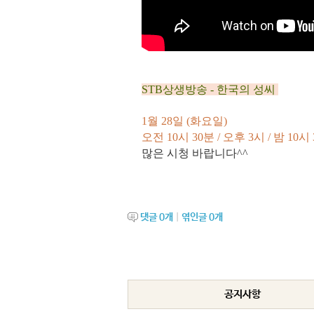
STB상생방송
-
한국의 성씨
1
월 28
일 (화요일
)
오전 10시 30분 /
오후 3시 / 밤 10
시 
많은 시청 바랍니다^^
댓글
0
개
|
엮인글
0
개
공지사항