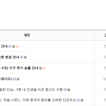
제목
 안내
[1]
널번호 변경 안내
) 45만 가구 추가 송출 안내
[1]
상
드로이드)
별한 만남』9회 내 인생을 바꾼 증산도 수행
, 역썰 시즌2』52회 중국의 왕조를 교체한 단군조선