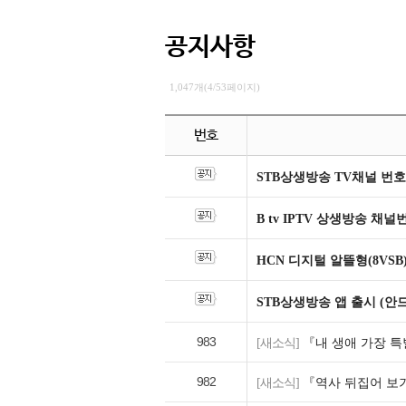
공지사항
1,047개(4/53페이지)
번호
STB상생방송 TV채널 번호
B tv IPTV 상생방송 채
HCN 디지털 알뜰형(8VSB
STB상생방송 앱 출시 (안
983
[새소식]
『내 생애 가장 특
982
[새소식]
『역사 뒤집어 보기