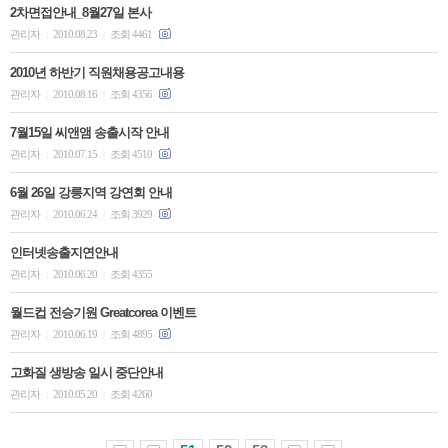
2차면접안내_8월27일 본사
관리자
2010.08.23
조회 4461
|
|
2010년 하반기 직원채용공고내용
관리자
2010.08.16
조회 4356
|
|
7월15일 씨앤앰 송출시작 안내
관리자
2010.07.15
조회 4510
|
|
6월 26일 강릉지역 강연회 안내
관리자
2010.06.24
조회 3929
|
|
인터넷송출지연안내
관리자
2010.06.20
조회 4355
|
|
월드컵 전승기원 Greatcorea 이벤트
관리자
2010.06.19
조회 4895
|
|
고화질 생방송 일시 중단안내
관리자
2010.05.20
조회 4260
|
|