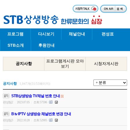
프로그램
다시보기
채널안내
편성표
STB소개
후원안내
프로그램게시판 모아
공지사항
시청자게시판
보기
공지사항
1,047개(51/53페이지)
STB상생방송 TV채널 번호 안내
[1]
편성팀2
2023.07.05
조회 57596
|
|
B tv IPTV 상생방송 채널번호 변경 안내
편성팀3
2022.10.28
조회 52905
|
|