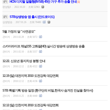
HCN 디지털 알뜰형(8VSB) 45만 가구 추가 송출 안내
[1]
편성팀1
2022.10.20
조회 52961
|
|
STB상생방송 앱 출시 (안드로이드)
상생방송
2017.01.26
조회 78480
|
|
5월 가정의 달 "사연공모"
관리자
2011.02.28
조회 5072
|
|
스카이라이프 채널155 고화질(HD) 실시간 방송에 상생방송 송출
관리자
2011.02.10
조회 5557
|
|
12.22. 신묘년 동지치성 봉행 안내
관리자
2010.12.12
조회 4322
|
|
12.19 (일) 대전지역 2010 도전강독 대강연회
관리자
2010.12.12
조회 4136
|
|
STB 특별기획 방송 일정 (환구단의 비밀,한국사 숨겨진 진실을 찾아서)
관리자
2010.11.25
조회 4440
|
|
12.12 (일) 인천지역 2010 도전강독 대강연회