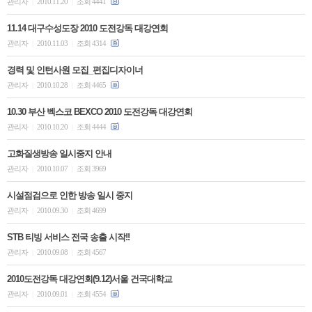
관리자
2010.11.20
조회 4441
|
|
11.14 대구수성도장 2010 도전강독 대강연회
관리자
2010.11.03
조회 4314
|
|
경력 및 인턴사원 모집_편집디자이너
관리자
2010.10.28
조회 4465
|
|
10.30 부산 벡스코 BEXCO 2010 도전강독 대강연회
관리자
2010.10.20
조회 4444
|
|
고화질생방송 일시중지 안내
관리자
2010.10.07
조회 3969
|
|
시설점검으로 인한 방송 일시 중지
관리자
2010.09.30
조회 4699
|
|
STB 티빙 서비스 전국 송출 시작!!
관리자
2010.09.08
조회 4567
|
|
2010도전강독 대강연회(9.12)서울 건국대학교
관리자
2010.09.01
조회 4554
|
|