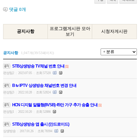
댓글
0
개
프로그램게시판 모아
공지사항
시청자게시판
보기
공지사항
1,047개(39/53페이지)
STB상생방송 TV채널 번호 안내
[1]
편성팀2
2023.07.05
조회 57520
|
|
B tv IPTV 상생방송 채널번호 변경 안내
편성팀3
2022.10.28
조회 52824
|
|
HCN 디지털 알뜰형(8VSB) 45만 가구 추가 송출 안내
[1]
편성팀1
2022.10.20
조회 52886
|
|
STB상생방송 앱 출시 (안드로이드)
상생방송
2017.01.26
조회 78394
|
|