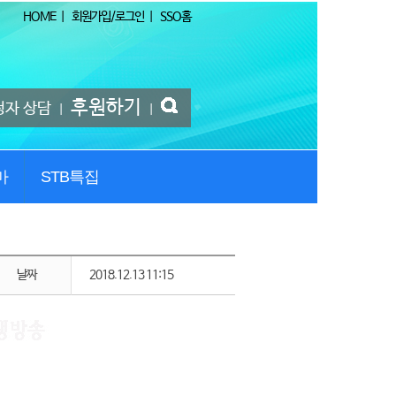
HOME
|
회원가입/로그인
|
SSO홈
후원하기
청자 상담
|
|
마
STB특집
날짜
2018.12.13 11:15