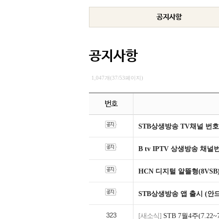
공지사항
공지사항
1,047개(37/53페이지)
번호
STB상생방송 TV채널 번호
B tv IPTV 상생방송 채
HCN 디지털 알뜰형(8VSB
STB상생방송 앱 출시 (안
323
[새소식]
STB 7월4주(7.2