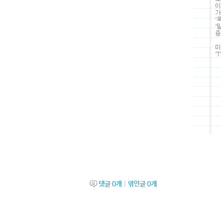
댓글
0
개
|
엮인글
0
개