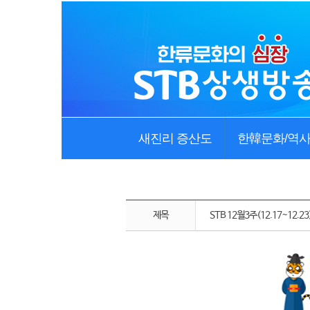
새진리 증산도
한韓문화/역
제목
STB 12월3주(12.17~12.