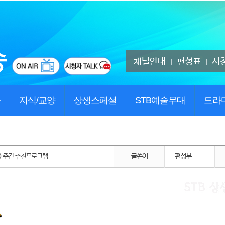
채널안내
편성표
시
|
|
사
지식/교양
상생스페셜
STB예술무대
드라
23) 주간 추천프로그램
글쓴이
편성부