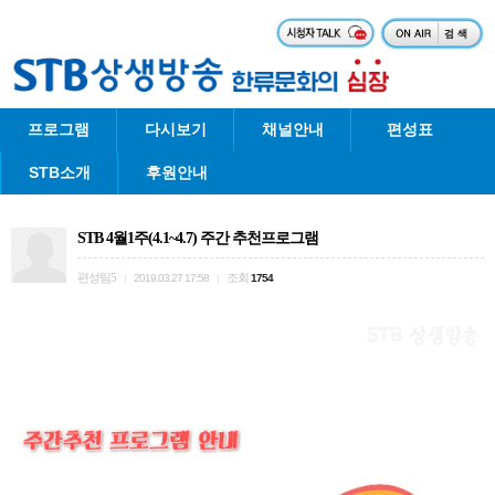
프로그램
다시보기
채널안내
편성표
STB소개
후원안내
STB 4월1주(4.1~4.7) 주간 추천프로그램
편성팀5
조회
|
2019.03.27 17:58
|
1754