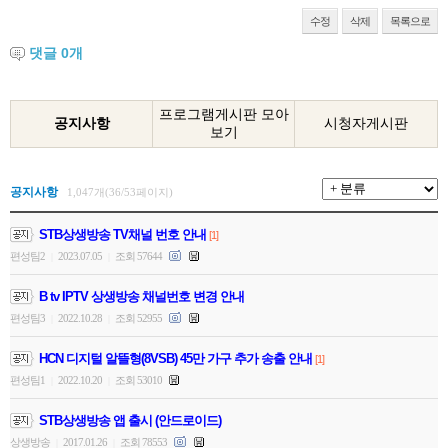
수정
삭제
목록으로
댓글
0
개
프로그램게시판 모아
공지사항
시청자게시판
보기
공지사항
1,047개(36/53페이지)
STB상생방송 TV채널 번호 안내
[1]
편성팀2
2023.07.05
조회 57644
|
|
B tv IPTV 상생방송 채널번호 변경 안내
편성팀3
2022.10.28
조회 52955
|
|
HCN 디지털 알뜰형(8VSB) 45만 가구 추가 송출 안내
[1]
편성팀1
2022.10.20
조회 53010
|
|
STB상생방송 앱 출시 (안드로이드)
상생방송
2017.01.26
조회 78553
|
|