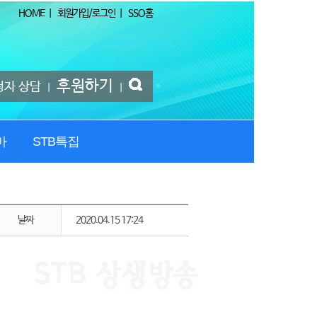
HOME
|
회원가입/로그인
|
SSO홈
후원하기
청자 상담
|
|
마
STB특집
날짜
2020.04.15 17:24