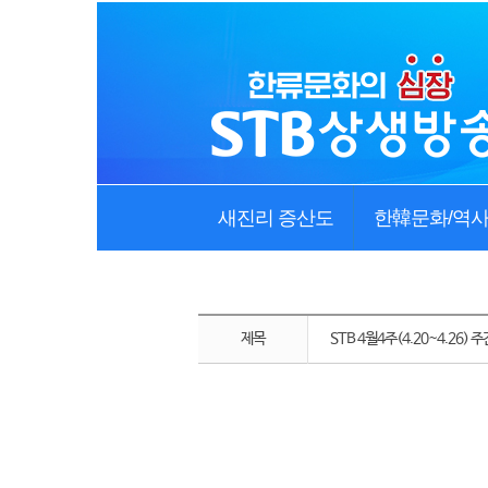
새진리 증산도
한韓문화/역
제목
STB 4월4주(4.20~4.26)