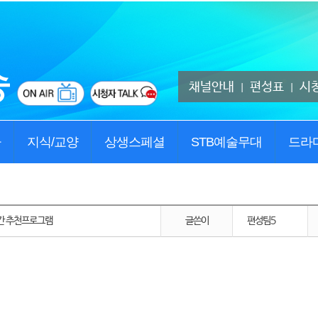
채널안내
편성표
시
|
|
사
지식/교양
상생스페셜
STB예술무대
드라
 주간 추천프로그램
글쓴이
편성팀5