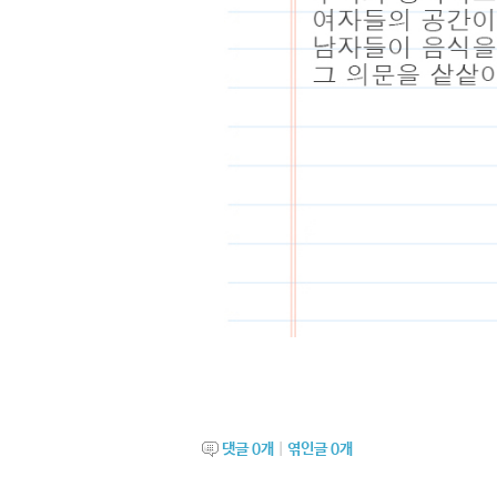
댓글
0
개
|
엮인글
0
개