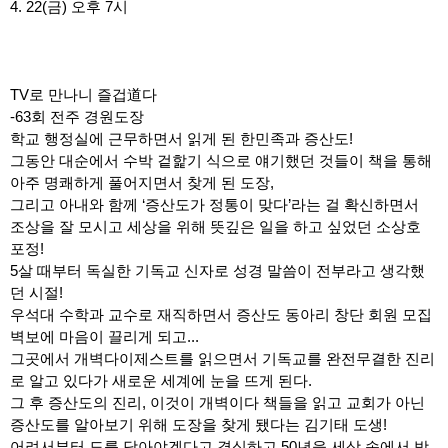
4. 22(금) 오후 7시
TV로 만나니 즐겁道다
-63회 전주 경원도장
학교 행정실에 근무하면서 읽게 된 한민족과 증산도!
그동안 대순에서 수박 겉핥기 식으로 얘기했던 것들이 책을 통해
아주 명쾌하게 풀어지면서 찾게 된 도장,
그리고 아내와 함께 ‘증산도가 정통이 맞다’라는 걸 확신하면서
조상을 잘 모시고 세상을 위해 뜻깊은 일을 하고 싶었던 소상호
포정!
5살 때부터 독실한 기독교 신자로 성경 말씀이 전부라고 생각했
던 시절!
우석대 수학과 교수로 재직하면서 증산도 동아리 창단 회원 모집
벽보에 마음이 끌리게 되고...
그곳에서 개벽다이제스트를 읽으면서 기독교를 완전무결한 진리
로 알고 있다가 새로운 세계에 눈을 뜨게 된다.
그 후 증산도의 진리, 이것이 개벽이다 책들을 읽고 교회가 아닌
증산도를 알아보기 위해 도장을 찾게 됐다는 김기태 도생!
어려서부터 도를 닦아야겠다고 결심하고 50년을 세상 속에서 방