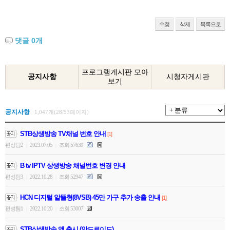
수정
삭제
목록으로
댓글
0
개
프로그램게시판 모아
공지사항
시청자게시판
보기
공지사항
1,047개(28/53페이지)
STB상생방송 TV채널 번호 안내
[1]
편성팀2
2023.07.05
조회 57639
|
|
B tv IPTV 상생방송 채널번호 변경 안내
편성팀3
2022.10.28
조회 52947
|
|
HCN 디지털 알뜰형(8VSB) 45만 가구 추가 송출 안내
[1]
편성팀1
2022.10.20
조회 53007
|
|
STB상생방송 앱 출시 (안드로이드)