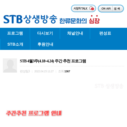
프로그램
다시보기
채널안내
편성표
STB소개
후원안내
STB 4월3주(4.18~4.24) 주간 추천 프로그램
편성팀3
조회
|
2022.04.15 11:27
|
1367