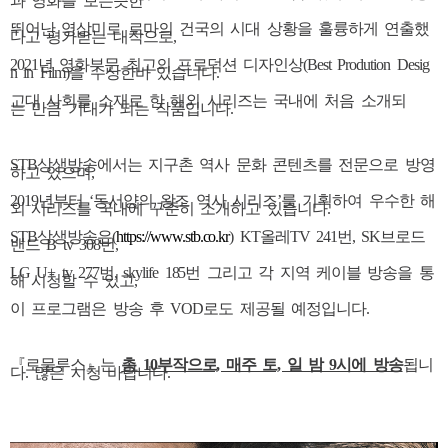
과
영화를 보는듯한
뛰어난 영상미로 로마의 건국의 시대 상황을 훌륭하게 연출했
다고 평가받는 대작으로,
2021년 영화부문 최고의 프로덕션 디자인상(Best Prodution Desig
n in Film)을 수상한바 있습니다.
고대 사회를 소재로 한 해외 시리즈는 국내에 처음 소개되
는 만큼 기대가 되는 작품입니다.
STB상생방송에서는 지구촌 역사 문화 콘텐츠를 전문으로 방영
하고 있으며,
2019년부터 ‘동서양의 왕조 역사 시리즈’를 기획하여 우수한 해
외 시리즈를 국내에 꾸준히 소개하고 있습니다.
STB상생방송은(
https://www.stb.co.kr
) KT올레TV 241번, SK브로드
밴드 B tv 308번,
LG U+ tv 277번, skylife 185번 그리고 각 지역 케이블 방송을 통
해 시청할 수 있고,
이 프로그램은 방송 후 VOD로도 제공될 예정입니다.
『로물루스』는
총 10부작으로, 매주 토, 일 밤 9시에 방송
됩니
다.
많은 시청 바랍니다.