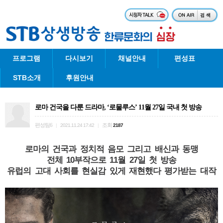
프로그램
다시보기
채널안내
편성표
STB소개
후원안내
로마 건국을 다룬 드라마, ‘로물루스’ 11월 27일 국내 첫 방송
편성팀6
조회
|
2021.11.24 17:42
|
2187
로마의 건국과 정치적 음모 그리고 배신과 동맹
전체 10부작으로 11월 27일 첫 방송
유럽의 고대 사회를 현실감 있게 재현했다 평가받는 대작