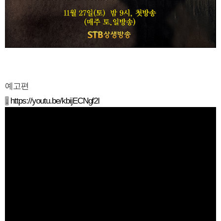
예고편
↓
https://youtu.be/kbijECNgf2I