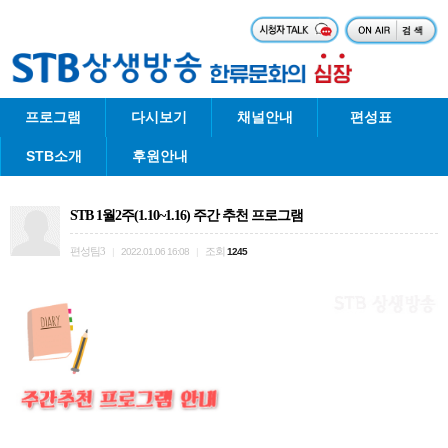
프로그램
다시보기
채널안내
편성표
STB소개
후원안내
STB 1월2주(1.10~1.16) 주간 추천 프로그램
편성팀3
조회
|
2022.01.06 16:08
|
1245