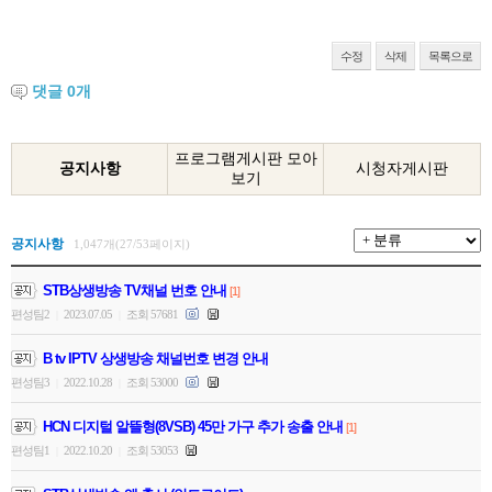
수정
삭제
목록으로
댓글
0
개
프로그램게시판 모아
공지사항
시청자게시판
보기
공지사항
1,047개(27/53페이지)
STB상생방송 TV채널 번호 안내
[1]
편성팀2
2023.07.05
조회 57681
|
|
B tv IPTV 상생방송 채널번호 변경 안내
편성팀3
2022.10.28
조회 53000
|
|
HCN 디지털 알뜰형(8VSB) 45만 가구 추가 송출 안내
[1]
편성팀1
2022.10.20
조회 53053
|
|