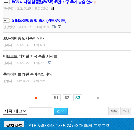
HCN 디지털 알뜰형(8VSB) 45만 가구 추가 송출 안내
[1]
편성팀1
2022.10.20
조회 53065
|
|
STB상생방송 앱 출시 (안드로이드)
상생방송
2017.01.26
조회 78596
|
|
300k생방송 일시중지 안내
관리자
2009.07.30
조회 4270
|
|
티브로드 디지털 전국 송출 시작 !!!
관리자
2009.07.29
조회 5521
|
|
홈페이지를 개편 준비중입니다.
운영자
2016.10.21
조회 2955
|
|
51
52
53
목록
쓰기
공지사항
STB 5월4주(5.25~5.31) 주간 추천 프로그램
공지사항
STB 5월3주(5.18~5.24) 주간 추천 프로그램
공지사항
STB 4월마지막주(4.27~5.3) 주간 추천 프로그램