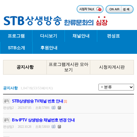
프로그램
다시보기
채널안내
편성표
STB소개
후원안내
프로그램게시판 모아
공지사항
시청자게시판
보기
공지사항
1,047개(53/53페이지)
STB상생방송 TV채널 번호 안내
[1]
편성팀2
2023.07.05
조회 57691
|
|
B tv IPTV 상생방송 채널번호 변경 안내
편성팀3
2022.10.28
조회 53010
|
|