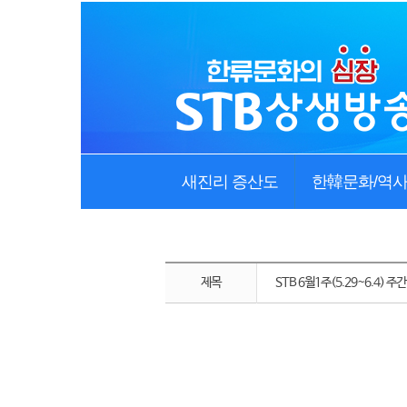
새진리 증산도
한韓문화/역
제목
STB 6월1주(5.29~6.4) 