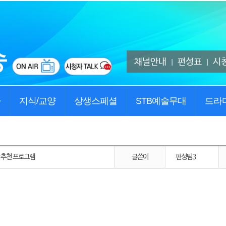
채널안내
편성표
시
|
|
사
지식/교양
상생스페셜
STB예술무대
드라
주간 추천 프로그램
글쓴이
편성팀3