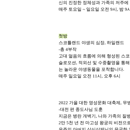
신의 진정한 정체성과 가족의 저주에
매주 토요일
~
일요일 오전
9
시
,
밤
9
첫방
스코틀랜드 야생의 심장
,
하일랜드
-
총
4
부작
고대 얼음의 흐름에 의해 형성된 스
슬로모션
,
적외선 및 수중촬영을 통해
는 놀라운 야생동물을 포착합니다
.
매주 일요일 오전
11
시
,
오후
6
시
2022
가을 대한 영성문화 대축제
,
무
-
대전 편 종도사님 도훈
지금은 병란 개벽기
,
나와 가족의 질
2
만
5
천 년 전 마고성 왕궁의 비전으
우주의 아버지 삼신상제님의 무궁한