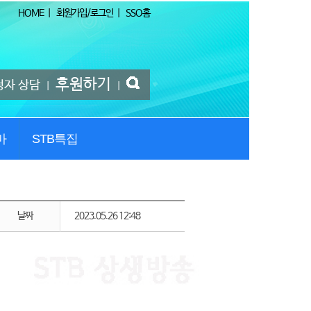
HOME
|
회원가입/로그인
|
SSO홈
후원하기
청자 상담
|
|
마
STB특집
날짜
2023.05.26 12:48