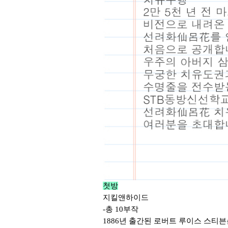
첫방
지킬앤하이드
-
총
10
부작
1886
년 출간된 로버트 루이스 스티