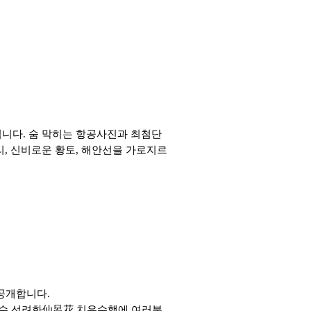
입니다
.
숨 막히는 항공사진과 최첨단
리
,
신비로운 황토
,
해안선을 가로지르
 공개합니다
.
수 선려화
仙呂花
치유수행에 여러분