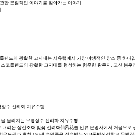
 관한 본질적인 이야기를 찾아가는 이야기
시
코틀랜드의 광활한 고지대는 서유럽에서 가장 야생적인 장소 중 하나
 스코틀랜드의 광활한 고지대를 형성하는 험준한 황무지
,
고산 봉우
병장수 선려화 치유수행
병을 물리치는 무병장수 선려화 치유수행
로 내려온 삼신조화 빛꽃 선려화
仙呂花
를 인류 문명사에서 처음으로
 치유도권과 후천
150
세 수명줄을 전수받는
STB
동방신선학교 무병장