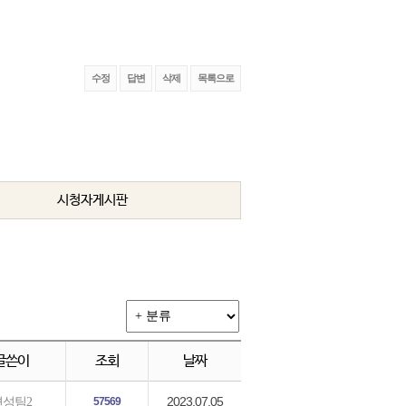
수정
답변
삭제
목록으로
시청자게시판
글쓴이
조회
날짜
2023.07.05
편성팀2
57569