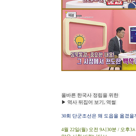
올바른 한국사 정립을 위한
▶
역사 뒤집어 보기, 역썰
30회
단군조선은 왜 도읍을 옮겼을
4월 22
일(월)
오전 9시30분 / 오후3