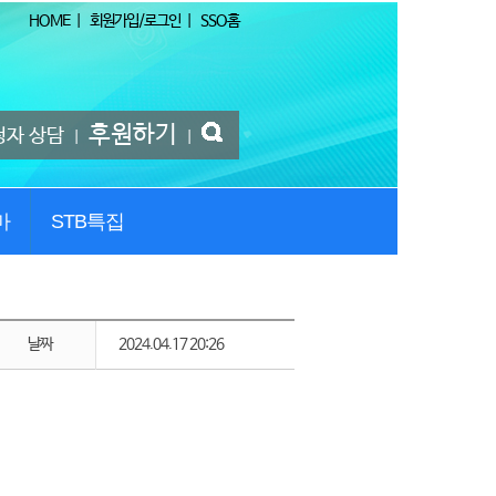
HOME
|
회원가입/로그인
|
SSO홈
후원하기
청자 상담
|
|
마
STB특집
날짜
2024.04.17 20:26