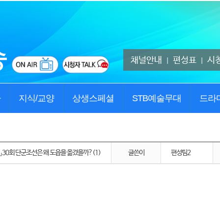
채널안내
편성표
시
|
|
사
지식/교양
상생스페셜
STB예술무대
드라
2』30회 단군조선은 왜 도읍을 옮겼을까?(1)
글쓴이
편성팀2