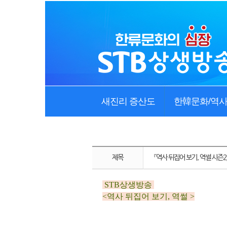
새진리 증산도
한韓문화/역
제목
『역사 뒤집어 보기, 역썰 시즌
STB상생방송
<
역사 뒤집어 보기,
역썰 >