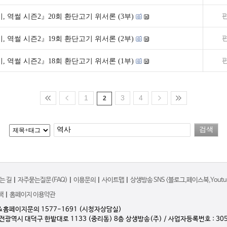
, 역썰 시즌2』20회 환단고기 위서론 (3부)
, 역썰 시즌2』19회 환단고기 위서론 (2부)
, 역썰 시즌2』18회 환단고기 위서론 (1부)
1
3
4
2
는 길
|
자주묻는질문(FAQ)
|
이용문의
|
사이트맵
|
상생방송 SNS <블로그,페이스북,Youtub
책
|
홈페이지 이용약관
&홈페이지문의 1577-1691 (시청자상담실)
대전광역시 대덕구 한밭대로 1133 (중리동) 8층 상생방송(주) / 사업자등록번호 : 305