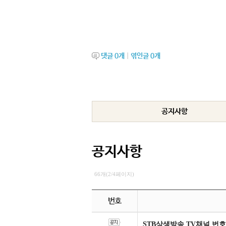
댓글
0
개
|
엮인글
0
개
공지사항
공지사항
66개(2/4페이지)
번호
STB상생방송 TV채널 번호