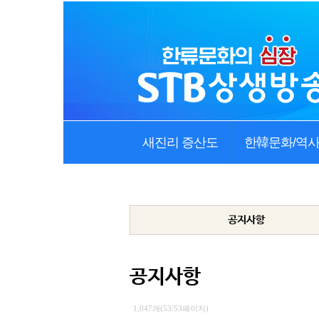
새진리 증산도
한韓문화/역
공지사항
공지사항
1,047개(53/53페이지)