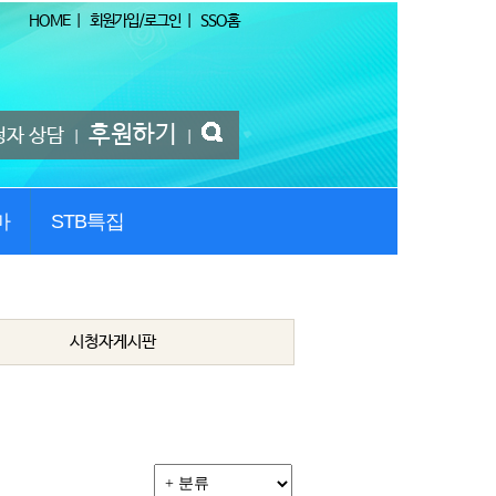
HOME
|
회원가입/로그인
|
SSO홈
후원하기
청자 상담
|
|
마
STB특집
시청자게시판