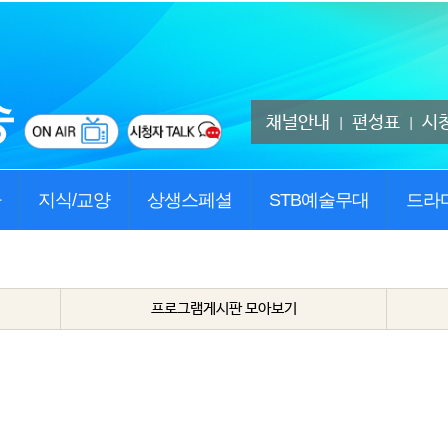
채널안내
편성표
시
|
|
사
지식/교양
상생스페셜
STB예술무대
드라
프로그램게시판 모아보기