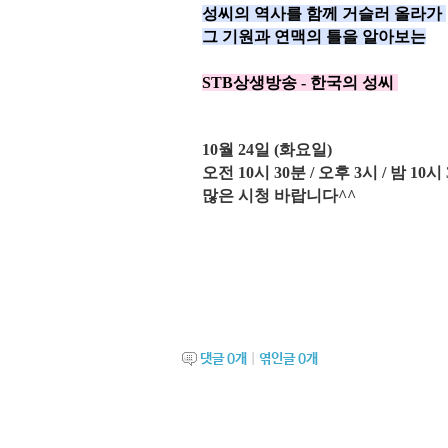
성
씨의 역사를 함께 거슬러 올라가
그
기원과 연맥의 틀을 알아보는
STB상생방송
-
한국의 성씨
10월 24
일 (화요일
)
오전 10시 30분 /
오후 3시 / 밤 10시
많은 시청 바랍니다^^
댓글
0
개
|
엮인글
0
개