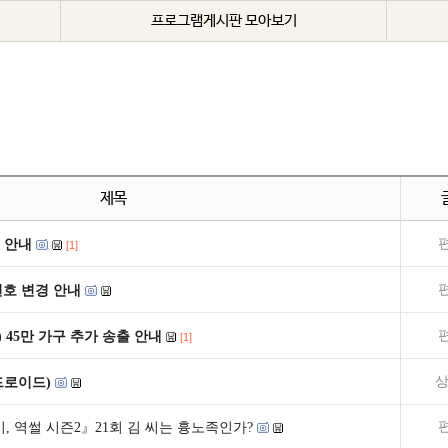
프로그램게시판 모아보기
제목
 안내
[1]
널번호 변경 안내
) 45만 가구 추가 송출 안내
[1]
상
드로이드)
, 역썰 시즌2』21회 김 씨는 흉노족인가?