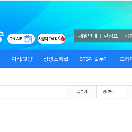
채널안내
편성표
시
|
|
사
지식/교양
상생스페셜
STB예술무대
드라
글쓴이
편성팀2