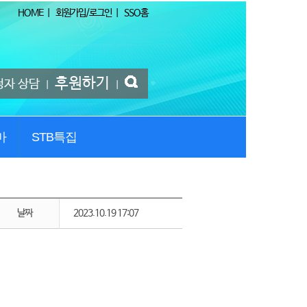
HOME
|
회원가입/로그인
|
SSO홈
후원하기
청자 상담
|
|
마
STB특집
날짜
2023.10.19 17:07