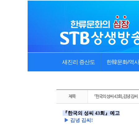
새진리 증산도
한韓문화/역
제목
『한국의 성씨 43회』김녕 김씨
『
한국의 성씨 43
회
』예고
▶
김녕 김
씨
!