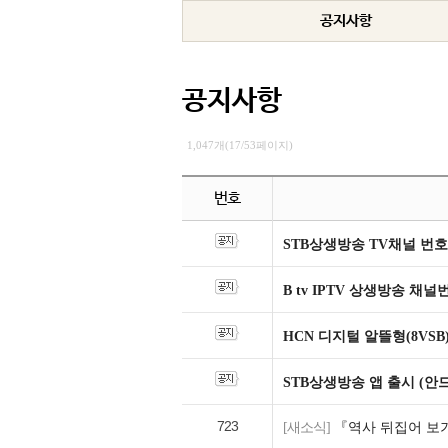
공지사항
공지사항
1,047개(17/53페이지)
번호
STB상생방송 TV채널 번호
B tv IPTV 상생방송 채
HCN 디지털 알뜰형(8VSB
STB상생방송 앱 출시 (안
723
[새소식]
『역사 뒤집어 보기