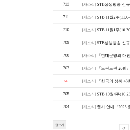
712
[새소식]
STB상생방송 신규 
711
[새소식]
STB 11월2주(11.
710
[새소식]
STB 11월1주(10.
709
[새소식]
STB상생방송 신
708
[새소식]
『현대문명의 대전환
707
[새소식]
『도란도란 26회
[새소식]
『한국의 성씨 4
>>
705
[새소식]
STB 10월4주(10.
704
[새소식]
행사 안내『2023
글쓰기