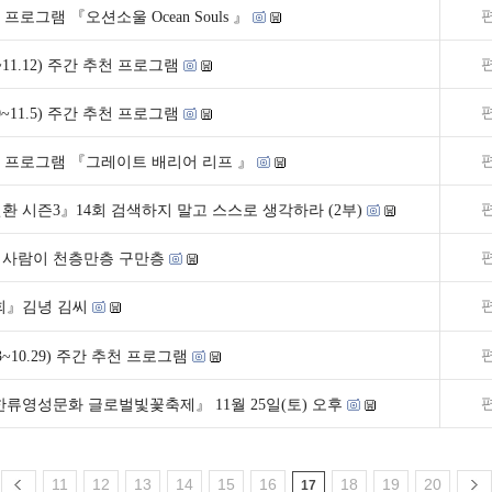
프로그램 『오션소울 Ocean Souls 』
6~11.12) 주간 추천 프로그램
30~11.5) 주간 추천 프로그램
규 프로그램 『그레이트 배리어 리프 』
 시즌3』14회 검색하지 말고 스스로 생각하라 (2부)
』사람이 천층만층 구만층
3회』김녕 김씨
23~10.29) 주간 추천 프로그램
 한류영성문화 글로벌빛꽃축제』 11월 25일(토) 오후
11
12
13
14
15
16
18
19
20
17