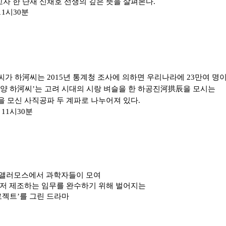
자 한 단재 신채호 선생의 깊은 뜻을 살펴본다
.
11
시
30
분
씨가 하
河
씨는
2015
년 통계청 조사에 의하면
우리나라에
23
만여 명이
양 하
河
씨
’
는 고려 시대의 시랑 벼슬을 한 하공진
河拱辰
을 모시는
을 모신 사직공파 두 계파로 나누어져 있다
.
밤
11
시
30
분
스앨러모스에서 과학자들이 모여
먼저 제조하는 임무를 완수하기 위해 벌어지는
로젝트
’
를 그린 드라마