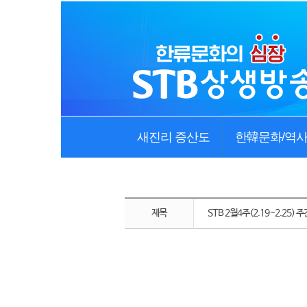
새진리 증산도
한韓문화/역
제목
STB 2월4주(2.19~2.25)