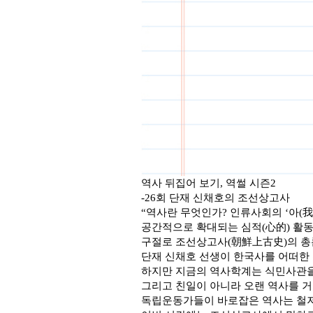
역사 뒤집어 보기
,
역썰 시즌
2
-26
회 단재 신채호의 조선상고사
“
역사란 무엇인가
?
인류사회의
‘
아
(
我
공간적으로 확대되는 심적
(
心的
)
활
구절로 조선상고사
(
朝鮮上古史
)
의 
단재 신채호 선생이 한국사를 어떠한
하지만 지금의 역사학계는 식민사관
그리고 친일이 아니라 오랜 역사를 
독립운동가들이 바로잡은 역사는 철