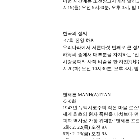
이번 시간에는 조선상고사에서 말하고
2. 19(
월
)
오전
9
시
30
분
,
오후
3
시
,
밤
한국의 성씨
-47
회 진양 하씨
우리나라에서 서른다섯 번째로 큰 성
하
河
씨 중에서 대부분을 차지하는
‘
진
시랑공파와 사직 벼슬을 한 하진
河珍
2. 20(
화
)
오전
10
시
30
분
,
오후
3
시
,
맨해튼
MANH(A)TTAN
-5~8
화
1943
년 뉴멕시코주의 작은 마을 로
세계 최초의 원자 폭탄을 나치보다 
과학 역사상 가장 위대한
‘
맨해튼 프
5
화
: 2. 22(
목
)
오전
9
시
6
화
: 2. 23(
금
)
오전
9
시