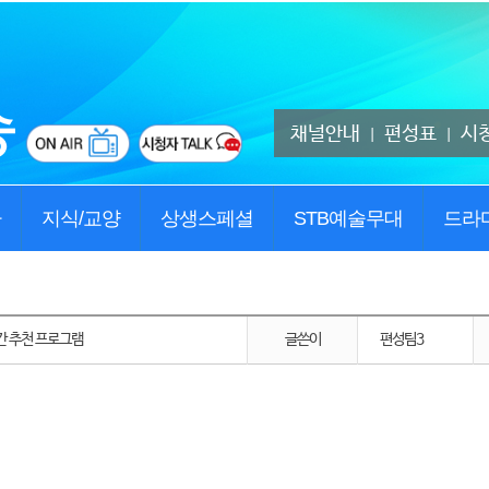
채널안내
편성표
시
|
|
사
지식/교양
상생스페셜
STB예술무대
드라
 주간 추천 프로그램
글쓴이
편성팀3