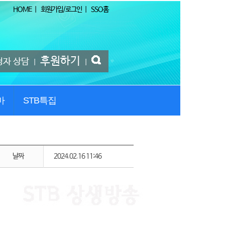
HOME
|
회원가입/로그인
|
SSO홈
후원하기
청자 상담
|
|
마
STB특집
날짜
2024.02.16 11:46