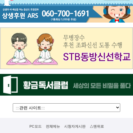
PC모드
전체메뉴
시청자게시판
△맨위로