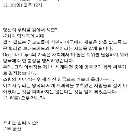
12. 10(
일
)
오후
12
시
당신의 뿌리를 찾아서 시즌
2
-7
회 대영제국의 시대
샐리 필드는 청교도들이 식민지 미국에서 새로운 삶을 살도록 도
운 윌리엄 브래드퍼드의 후손이라는 사실을 알게 됩니다
.
Deepak Chopra
의 가족은 사회에서 더 높은 지위를 달성하기 위해
영국에 대한 충성을 맹세하였습니다
.
후에
,
그의 아버지는 제
2
차 세계대전 중에 영국군과 함께 싸우기
로 결정했습니다
.
스팅의 이야기는 수 세기 전 영국으로 거슬러 올라가는데
,
여기서 우리는 영국의 세계 지배력을 부추겼던 사람들의 삶이 나
아졌다는 것을 의미하지는 않는다는 것을 알게 되었습니다
.
12. 8(
금
)
오후
2
시
, 7
시
포비든 앨리 시즌
3
-2
부 군산