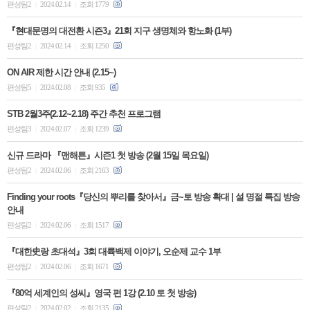
편성팀2
2024.02.14
조회 1779
|
|
『현대문명의 대전환 시즌3』21회 지구 생명체와 항노화 (1부)
편성팀2
2024.02.14
조회 1250
|
|
ON AIR 제한 시간 안내 (2.15~)
편성팀5
2024.02.08
조회 935
|
|
STB 2월3주(2.12~2.18) 주간 추천 프로그램
편성팀3
2024.02.07
조회 1239
|
|
신규 드라마 『맨해튼』시즌1 첫 방송 (2월 15일 목요일)
편성팀2
2024.02.06
조회 2163
|
|
Finding your roots『당신의 뿌리를 찾아서』금~토 방송 확대 | 설 명절 특집 방송
안내
편성팀2
2024.02.06
조회 1517
|
|
『대한史랑 초대석』3회 대륙백제 이야기, 오순제 교수 1부
편성팀2
2024.02.06
조회 1671
|
|
『80억 세계인의 성씨』영국 편 1강 (2.10 토 첫 방송)
편성팀2
2024.02.02
조회 2135
|
|