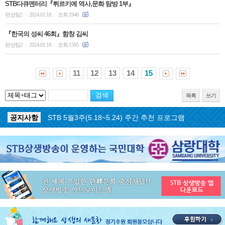
STB다큐멘터리『튀르키예 역사,문화 탐방 1부』
편성팀2
2024.01.18
조회 1948
|
|
『한국의 성씨 46회』함창 김씨
편성팀2
2024.01.18
조회 1595
|
|
11
12
13
14
15
목록
쓰기
공지사항
STB 5월3주(5.18~5.24) 주간 추천 프로그램
공지사항
STB 4월마지막주(4.27~5.3) 주간 추천 프로그램
공지사항
STB 4월4주(4.20~4.26) 주간 추천 프로그램
공지사항
STB 4월2주(4.6~4.12) 주간 추천 프로그램
공지사항
STB 4월1주(3.30~4.5) 주간 추천 프로그램
공지사항
STB 3월4주(3.23~3.29) 주간 추천 프로그램
공지사항
ON AIR 서비스 장애 복구 안내
공지사항
STB 5월4주(5.25~5.31) 주간 추천 프로그램