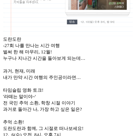
도란도란
-27
회 나를 만나는 시간 여행
벌써 한 해 마무리
, 12
월
!
누구나 지나간 시간을 돌아보게 되는데
…
과거
,
현재
,
미래
내가 만약 시간 여행의 주인공이라면
…
타임슬립 영화 토크
!
'
라떼는 말이야
~'
전 국민 추억 소환
,
학창 시절 이야기
과거로 돌아간 나
,
가장 하고 싶은 일은
?
추억 소환
!
도란도란과 함께
,
그 시절로 떠나보세요
!
12. 6(
수
)
오전
8
시
,
오후
7
시