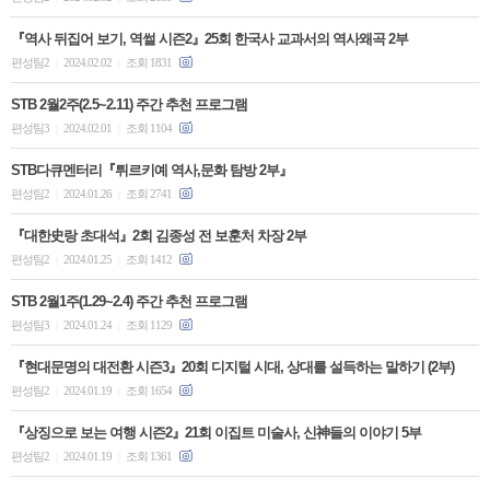
『역사 뒤집어 보기, 역썰 시즌2』25회 한국사 교과서의 역사왜곡 2부
편성팀2
2024.02.02
조회 1831
|
|
STB 2월2주(2.5~2.11) 주간 추천 프로그램
편성팀3
2024.02.01
조회 1104
|
|
STB다큐멘터리『튀르키예 역사,문화 탐방 2부』
편성팀2
2024.01.26
조회 2741
|
|
『대한史랑 초대석』2회 김종성 전 보훈처 차장 2부
편성팀2
2024.01.25
조회 1412
|
|
STB 2월1주(1.29~2.4) 주간 추천 프로그램
편성팀3
2024.01.24
조회 1129
|
|
『현대문명의 대전환 시즌3』20회 디지털 시대, 상대를 설득하는 말하기 (2부)
편성팀2
2024.01.19
조회 1654
|
|
『상징으로 보는 여행 시즌2』21회 이집트 미술사, 신神들의 이야기 5부
편성팀2
2024.01.19
조회 1361
|
|