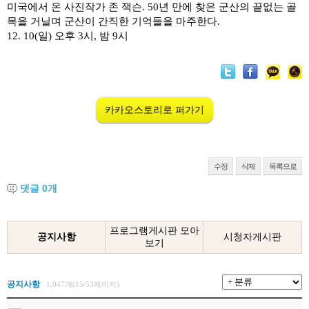
미국에서 온 사진작가 존 잭슨
. 50
년 만에 찾은 군산의 끝없는 골
목을 거닐며 군산이 간직한 기억들을 마주한다
.
12. 10(
일
)
오후
3
시
,
밤
9
시
카카오스토리로 퍼가기
수정
삭제
목록으로
댓글
0
개
프로그램게시판 모아
공지사항
시청자게시판
보기
공지사항
1,047개(15/53페이지)