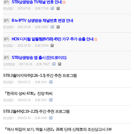
STB상생방송 TV채널 번호 안내
[1]
편성팀2
2023.07.05
조회 57558
|
|
B tv IPTV 상생방송 채널번호 변경 안내
편성팀3
2022.10.28
조회 52867
|
|
HCN 디지털 알뜰형(8VSB) 45만 가구 추가 송출 안내
[1]
편성팀1
2022.10.20
조회 52916
|
|
STB상생방송 앱 출시 (안드로이드)
상생방송
2017.01.26
조회 78427
|
|
STB 2월마지막주(2.26~3.3) 주간 추천 프로그램
편성팀3
2024.02.21
조회 1051
|
|
『한국의 성씨 47회』진양 하씨
편성팀2
2024.02.16
조회 2013
|
|
STB 2월4주(2.19~2.25) 주간 추천 프로그램
편성팀3
2024.02.16
조회 1043
|
|
『역사 뒤집어 보기, 역썰 시즌2』26회 단재 신채호의 조선상고사 1부