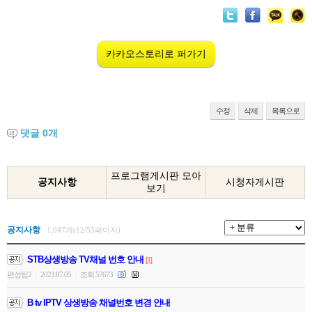
카카오스토리로 퍼가기
수정
삭제
목록으로
댓글
0
개
프로그램게시판 모아
공지사항
시청자게시판
보기
공지사항
1,047개(12/53페이지)
STB상생방송 TV채널 번호 안내
[1]
편성팀2
2023.07.05
조회 57673
|
|
B tv IPTV 상생방송 채널번호 변경 안내