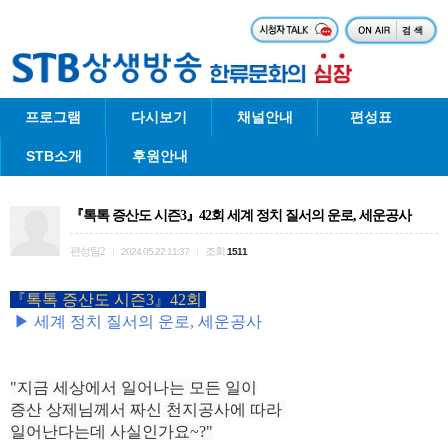
프로그램
다시보기
채널안내
편성표
STB소개
후원안내
『톡톡 증산도 시즌3』42회 세계 정치 질서의 운로, 세운공사
편성팀2
조회
|
2024.05.22 11:37
|
1511
『
톡톡 증산도 시즌3
』42
회
▶
세계 정치 질서의 운로, 세운공사
"지금 세상에서 일어나는 모든 일이
증산 상제님께서 짜신 천지공사에 따라
일어난다는데
사실인가요~?"