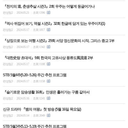
『천지의 道, 춘생추살 시즌3』2회 우주는 어떻게 둥글어가나
편성팀2
2024.05.21
조회 1396
|
|
『역사 뒤집어 보기, 역썰 시즌2』32회 한글에 담겨 있는 우주이치(1)
편성팀2
2024.05.17
조회 1817
|
|
『상징으로 보는 여행 시즌2』29회 서양 정신문화의 시작, 그리스 종교 1부
편성팀2
2024.05.17
조회 1342
|
|
『대한史랑 초대석』9회 한국의 고유사상 풍류도風流道 2부
편성팀2
2024.05.17
조회 1188
|
|
STB 5월4주(5.20~5.26) 주간 추천 프로그램
편성팀3
2024.05.17
조회 1158
|
|
『슬기로운 암송생활 16회』인생은 흘러가는 구름 같아서
편성팀2
2024.05.16
조회 1241
|
|
신규 드라마 『뱀의 여왕』첫 방송 (5월 16일 목요일)
편성팀2
2024.05.14
조회 2049
|
|
STB 5월3주(5.13~5.19) 주간 추천 프로그램