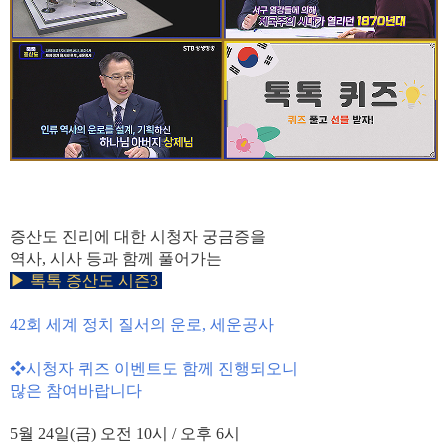
증산도 진리에 대한 시청자 궁금증을
역사, 시사 등과 함께
풀어가는
▶
톡톡 증산도 시즌3
42회 세계 정치 질서의 운로, 세운공사
❖시청자 퀴즈 이벤트도 함께 진행되오니
많은 참여바랍니다
5월 24
일(금)
오전 10
시
/ 오후
6
시