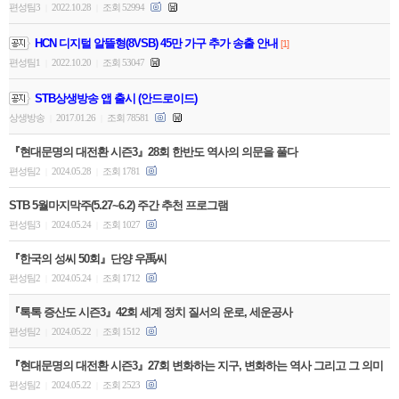
편성팀3
2022.10.28
조회 52994
|
|
HCN 디지털 알뜰형(8VSB) 45만 가구 추가 송출 안내
[1]
편성팀1
2022.10.20
조회 53047
|
|
STB상생방송 앱 출시 (안드로이드)
상생방송
2017.01.26
조회 78581
|
|
『현대문명의 대전환 시즌3』28회 한반도 역사의 의문을 풀다
편성팀2
2024.05.28
조회 1781
|
|
STB 5월마지막주(5.27~6.2) 주간 추천 프로그램
편성팀3
2024.05.24
조회 1027
|
|
『한국의 성씨 50회』단양 우禹씨
편성팀2
2024.05.24
조회 1712
|
|
『톡톡 증산도 시즌3』42회 세계 정치 질서의 운로, 세운공사
편성팀2
2024.05.22
조회 1512
|
|
『현대문명의 대전환 시즌3』27회 변화하는 지구, 변화하는 역사 그리고 그 의미
편성팀2
2024.05.22
조회 2523
|
|