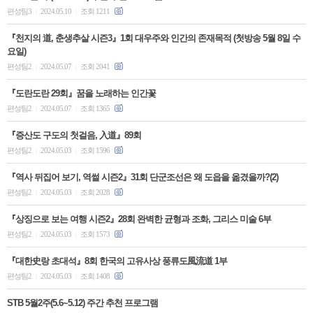
편성팀3
2024.05.10
조회 1211
|
|
『천지의 道, 춘생추살 시즌3』1회 대우주와 인간의 존재목적 (첫방송 5월 8일 수
요일)
편성팀2
2024.05.07
조회 2041
|
|
『도란도란 29회』꿈을 노래하는 인간꽃
편성팀2
2024.05.07
조회 1365
|
|
『증산도 구도의 첫걸음, 入道』89회
편성팀2
2024.05.03
조회 1596
|
|
『역사 뒤집어 보기, 역썰 시즌2』31회 단군조선은 왜 도읍을 옮겼을까?(2)
편성팀2
2024.05.03
조회 2028
|
|
『상징으로 보는 여행 시즌2』28회 완벽한 균형과 조화, 그리스 미술 6부
편성팀2
2024.05.03
조회 1573
|
|
『대한史랑 초대석』8회 한국의 고유사상 풍류도風流道 1부
편성팀2
2024.05.03
조회 1408
|
|
STB 5월2주(5.6~5.12) 주간 추천 프로그램