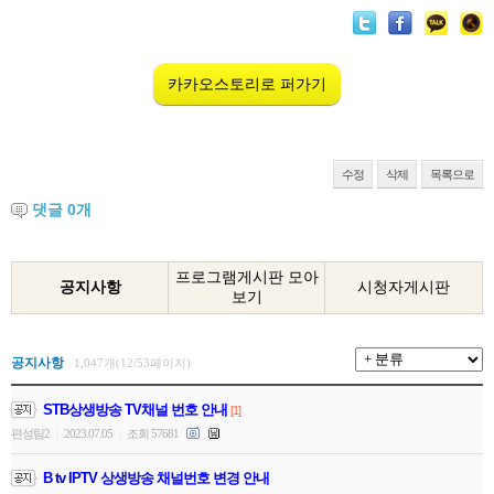
카카오스토리로 퍼가기
수정
삭제
목록으로
댓글
0
개
프로그램게시판 모아
공지사항
시청자게시판
보기
공지사항
1,047개(12/53페이지)
STB상생방송 TV채널 번호 안내
[1]
편성팀2
2023.07.05
조회 57681
|
|
B tv IPTV 상생방송 채널번호 변경 안내