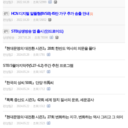
편성팀3
2022.10.28
조회 52999
|
|
HCN 디지털 알뜰형(8VSB) 45만 가구 추가 송출 안내
[1]
편성팀1
2022.10.20
조회 53052
|
|
STB상생방송 앱 출시 (안드로이드)
상생방송
2017.01.26
조회 78590
|
|
『현대문명의 대전환 시즌3』28회 한반도 역사의 의문을 풀다
편성팀2
2024.05.28
조회 1781
|
|
STB 5월마지막주(5.27~6.2) 주간 추천 프로그램
편성팀3
2024.05.24
조회 1027
|
|
『한국의 성씨 50회』단양 우禹씨
편성팀2
2024.05.24
조회 1712
|
|
『톡톡 증산도 시즌3』42회 세계 정치 질서의 운로, 세운공사
편성팀2
2024.05.22
조회 1512
|
|
『현대문명의 대전환 시즌3』27회 변화하는 지구, 변화하는 역사 그리고 그 의미
편성팀2
2024.05.22
조회 2523
|
|