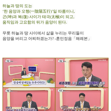
하늘과 땅의 도는
‘한 음양과 오행(一陰陽五行)’일 따름이니,
곤(坤)과 복(復) 사이가 태극(太極)이 되고,
움직임과 고요함의 뒤가 음양이 된다.
무릇 하늘과 땅 사이에서 삶을 누리는 무리들이
음양을 버리고 어찌하겠는가? -훈민정음「해례본」