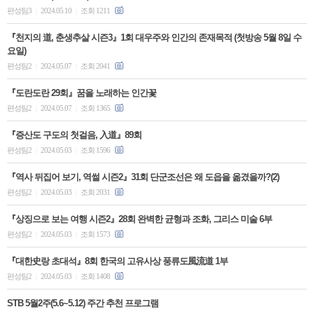
편성팀3
2024.05.10
조회 1211
|
|
『천지의 道, 춘생추살 시즌3』1회 대우주와 인간의 존재목적 (첫방송 5월 8일 수
요일)
편성팀2
2024.05.07
조회 2041
|
|
『도란도란 29회』꿈을 노래하는 인간꽃
편성팀2
2024.05.07
조회 1365
|
|
『증산도 구도의 첫걸음, 入道』89회
편성팀2
2024.05.03
조회 1596
|
|
『역사 뒤집어 보기, 역썰 시즌2』31회 단군조선은 왜 도읍을 옮겼을까?(2)
편성팀2
2024.05.03
조회 2031
|
|
『상징으로 보는 여행 시즌2』28회 완벽한 균형과 조화, 그리스 미술 6부
편성팀2
2024.05.03
조회 1573
|
|
『대한史랑 초대석』8회 한국의 고유사상 풍류도風流道 1부
편성팀2
2024.05.03
조회 1408
|
|
STB 5월2주(5.6~5.12) 주간 추천 프로그램