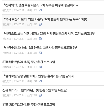
『천지의 道, 춘생추살 시즌3』2회 우주는 어떻게 둥글어가나
편성팀2
2024.05.21
조회 1396
|
|
『역사 뒤집어 보기, 역썰 시즌2』32회 한글에 담겨 있는 우주이치(1)
편성팀2
2024.05.17
조회 1818
|
|
『상징으로 보는 여행 시즌2』29회 서양 정신문화의 시작, 그리스 종교 1부
편성팀2
2024.05.17
조회 1343
|
|
『대한史랑 초대석』9회 한국의 고유사상 풍류도風流道 2부
편성팀2
2024.05.17
조회 1188
|
|
STB 5월4주(5.20~5.26) 주간 추천 프로그램
편성팀3
2024.05.17
조회 1158
|
|
『슬기로운 암송생활 16회』인생은 흘러가는 구름 같아서
편성팀2
2024.05.16
조회 1241
|
|
신규 드라마 『뱀의 여왕』첫 방송 (5월 16일 목요일)
편성팀2
2024.05.14
조회 2049
|
|
STB 5월3주(5.13~5.19) 주간 추천 프로그램