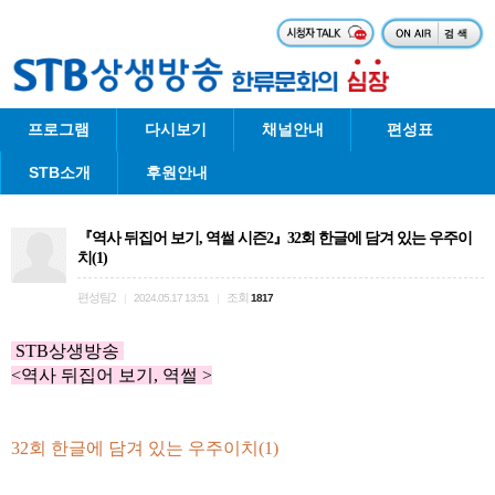
프로그램
다시보기
채널안내
편성표
STB소개
후원안내
『역사 뒤집어 보기, 역썰 시즌2』32회 한글에 담겨 있는 우주이
치(1)
편성팀2
조회
|
2024.05.17 13:51
|
1817
STB상생방송
<
역사 뒤집어 보기,
역썰 >
32회 한글에 담겨 있는 우주이치(1)