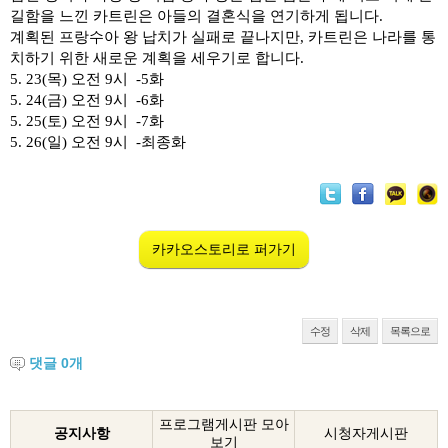
길함을 느낀 카트린은 아들의 결혼식을 연기하게 됩니다
.
계획된 프랑수아 왕 납치가 실패로 끝나지만
,
카트린은 나라를 통
치하기 위한 새로운 계획을 세우기로 합니다
.
5. 23(
목
)
오전
9
시 -
5
화
5. 24(
금
)
오전
9
시 -
6
화
5. 25(
토
)
오전
9
시 -
7
화
5. 26(
일
)
오전
9
시 -최종화
카카오스토리로 퍼가기
수정
삭제
목록으로
댓글
0
개
프로그램게시판 모아
공지사항
시청자게시판
보기