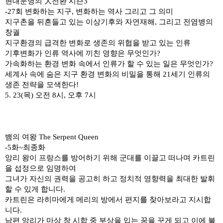
현대문명의
大
전환 시즌
3
-27
회 변화하는 지구
,
변화하는 역사 그리고 그 의미
지구촌을 뒤흔들고 있는 이상기후와 자연재해
,
그리고 전염병의
창궐
지구환경의 급격한 변화로 생존의 위협을 받고 있는 인류
기후변화가 인류 역사에 끼친 영향은 무엇인가
?
가속화하는 환경 변화 속에서 인류가 할 수 있는 일은 무엇인가
?
세계사 속에 숨은 지구 환경 변화의 비밀을 통해
21
세기 인류의
생존 전략을 모색한다
!
5. 23(
목
)
오전
8
시
,
오후
7
시
뱀의 여왕
The Serpent Queen
-5
화
~
최종화
앙리 왕이 프랑스를 방어하기 위해 군대를 이끌고 떠나며 카트린
을 섭정으로 임명하여
그녀가 자신의 권력을 공고히 하고 정치적 영향력을 최대한 발휘
할 수 있게 합니다
.
카트린은 라히마에게 메리의 방에서 편지를 찾아보라고 지시합
니다
.
남편 앙리가 마상 창 시합 중 부상을 입는 꿈을 꾸게 되고 이에 불