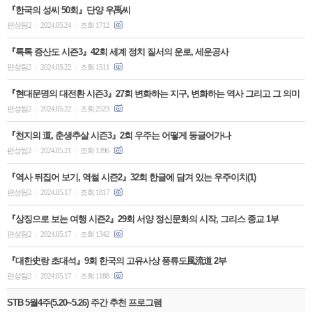
『한국의 성씨 50회』단양 우禹씨
편성팀2
2024.05.24
조회 1712
|
|
『톡톡 증산도 시즌3』42회 세계 정치 질서의 운로, 세운공사
편성팀2
2024.05.22
조회 1511
|
|
『현대문명의 대전환 시즌3』27회 변화하는 지구, 변화하는 역사 그리고 그 의미
편성팀2
2024.05.22
조회 2523
|
|
『천지의 道, 춘생추살 시즌3』2회 우주는 어떻게 둥글어가나
편성팀2
2024.05.21
조회 1396
|
|
『역사 뒤집어 보기, 역썰 시즌2』32회 한글에 담겨 있는 우주이치(1)
편성팀2
2024.05.17
조회 1817
|
|
『상징으로 보는 여행 시즌2』29회 서양 정신문화의 시작, 그리스 종교 1부
편성팀2
2024.05.17
조회 1342
|
|
『대한史랑 초대석』9회 한국의 고유사상 풍류도風流道 2부
편성팀2
2024.05.17
조회 1188
|
|
STB 5월4주(5.20~5.26) 주간 추천 프로그램