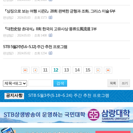
『상징으로 보는 여행 시즌2』28회 완벽한 균형과 조화, 그리스 미술 6부
편성팀2
2024.05.03
조회 1573
|
|
『대한史랑 초대석』8회 한국의 고유사상 풍류도風流道 1부
편성팀2
2024.05.03
조회 1408
|
|
STB 5월2주(5.6~5.12) 주간 추천 프로그램
편성팀3
2024.05.02
조회 1234
|
|
11
12
13
14
15
목록
쓰기
공지사항
STB 5월3주(5.18~5.24) 주간 추천 프로그램
공지사항
STB 4월마지막주(4.27~5.3) 주간 추천 프로그램
공지사항
STB 4월4주(4.20~4.26) 주간 추천 프로그램
공지사항
STB 4월2주(4.6~4.12) 주간 추천 프로그램
공지사항
STB 4월1주(3.30~4.5) 주간 추천 프로그램
공지사항
STB 3월4주(3.23~3.29) 주간 추천 프로그램
공지사항
ON AIR 서비스 장애 복구 안내