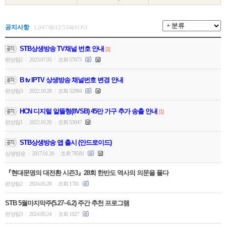
공지사항
1,047개(12/53페이지)
STB상생방송 TV채널 번호 안내
[1]
편성팀2
2023.07.05
조회 57673
|
|
B tv IPTV 상생방송 채널번호 변경 안내
편성팀3
2022.10.28
조회 52994
|
|
HCN 디지털 알뜰형(8VSB) 45만 가구 추가 송출 안내
[1]
편성팀1
2022.10.20
조회 53047
|
|
STB상생방송 앱 출시 (안드로이드)
상생방송
2017.01.26
조회 78581
|
|
『현대문명의 대전환 시즌3』28회 한반도 역사의 의문을 풀다
편성팀2
2024.05.28
조회 1781
|
|
STB 5월마지막주(5.27~6.2) 주간 추천 프로그램
편성팀3
2024.05.24
조회 1027
|
|