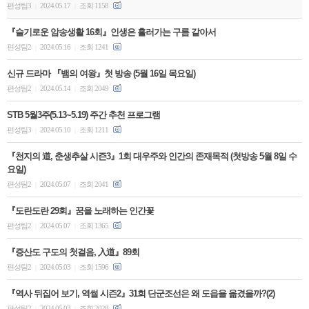
편성팀3
2024.05.17
조회 1158
|
|
『슬기로운 암송생활 16회』인생은 흘러가는 구름 같아서
편성팀2
2024.05.16
조회 1241
|
|
신규 드라마 『뱀의 여왕』첫 방송 (5월 16일 목요일)
편성팀2
2024.05.14
조회 2049
|
|
STB 5월3주(5.13~5.19) 주간 추천 프로그램
편성팀3
2024.05.10
조회 1211
|
|
『천지의 道, 춘생추살 시즌3』1회 대우주와 인간의 존재목적 (첫방송 5월 8일 수
요일)
편성팀2
2024.05.07
조회 2041
|
|
『도란도란 29회』꿈을 노래하는 인간꽃
편성팀2
2024.05.07
조회 1365
|
|
『증산도 구도의 첫걸음, 入道』89회
편성팀2
2024.05.03
조회 1596
|
|
『역사 뒤집어 보기, 역썰 시즌2』31회 단군조선은 왜 도읍을 옮겼을까?(2)
편성팀2
2024.05.03
조회 2028
|
|