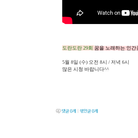
도란도란 29회
꿈을 노래하는 인간
5월 8
일 (수
)
오전
8시 / 저
녁 6
시
많은 시청 바랍니다^^
댓글
0
개
|
엮인글
0
개