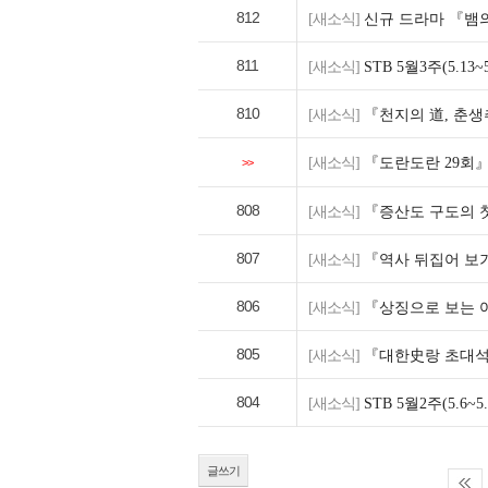
812
[새소식]
신규 드라마 『뱀의
811
[새소식]
STB 5월3주(5.1
810
[새소식]
『천지의 道, 춘생
[새소식]
『도란도란 29회
>>
808
[새소식]
『증산도 구도의 첫
807
[새소식]
『역사 뒤집어 보기
806
[새소식]
『상징으로 보는 여
805
[새소식]
『대한史랑 초대석
804
[새소식]
STB 5월2주(5.6
글쓰기