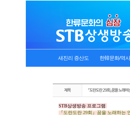
새진리 증산도
한韓문화/역
제목
『도란도란 29회』꿈을 노래하
STB상생방송 프로그램
『도란도란 29
회』
꿈을 노래하는 