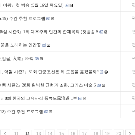
 여왕』첫 방송 (5월 16일 목요일)
3~5.19) 주간 추천 프로그램
추살 시즌3』1회 대우주와 인간의 존재목적 (첫방송 5
』꿈을 노래하는 인간꽃
걸음, 入道』89회
, 역썰 시즌2』31회 단군조선은 왜 도읍을 옮겼을까?
행 시즌2』28회 완벽한 균형과 조화, 그리스 미술 6
』8회 한국의 고유사상 풍류도風流道 1부
~5.12) 주간 추천 프로그램
11
13
14
15
16
17
18
19
20
12