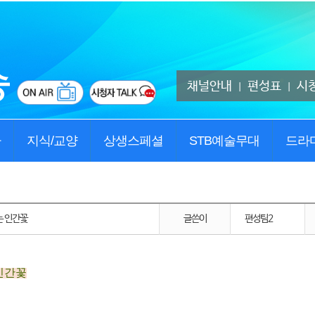
채널안내
편성표
시
|
|
사
지식/교양
상생스페셜
STB예술무대
드라
는 인간꽃
글쓴이
편성팀2
인간꽃