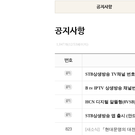
공지사항
공지사항
1,047개(12/53페이지)
번호
STB상생방송 TV채널 번호
B tv IPTV 상생방송 채
HCN 디지털 알뜰형(8VSB
STB상생방송 앱 출시 (안
823
[새소식]
『현대문명의 대전