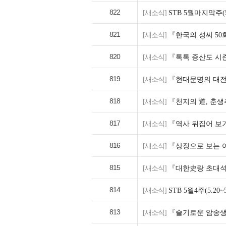
822
[새소식]
STB 5월마지막주(5
821
[새소식]
『한국의 성씨 5
820
[새소식]
『톡톡 증산도 시즌
819
[새소식]
『현대문명의 대전
818
[새소식]
『천지의 道, 춘
817
[새소식]
『역사 뒤집어 보기
816
[새소식]
『상징으로 보는 여
815
[새소식]
『대한史랑 초대석
814
[새소식]
STB 5월4주(5.2
813
[새소식]
『슬기로운 암송생