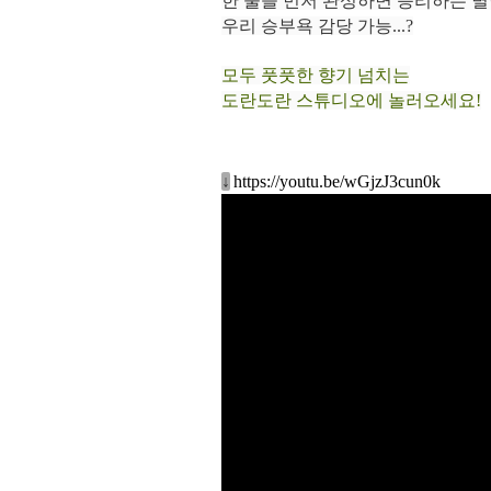
한 줄을 먼저 완성하면 승리하는 별
우리 승부욕 감당 가능...?
모두 풋풋한 향기 넘치는
도란도란 스튜디오에 놀러오세요!
↓
https://youtu.be/wGjzJ3cun0k