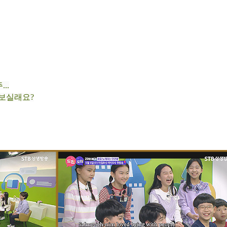
..
 보실래요?