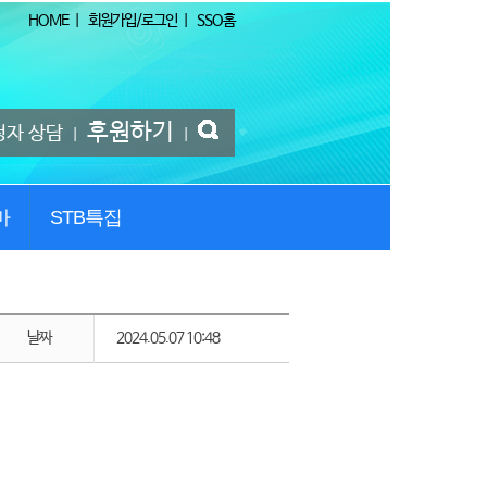
HOME
|
회원가입/로그인
|
SSO홈
후원하기
청자 상담
|
|
마
STB특집
날짜
2024.05.07 10:48