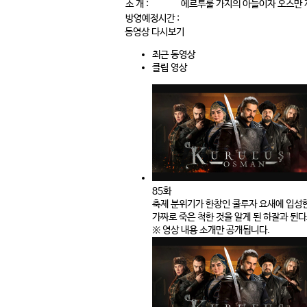
소 개 :
에르투룰 가지의 아들이자 오스만 
방영예정시간 :
동영상 다시보기
최근 동영상
클립 영상
85화
축제 분위기가 한창인 쿨루자 요새에 입성
가짜로 죽은 척한 것을 알게 된 하잘과 뒨
※ 영상 내용 소개만 공개됩니다.