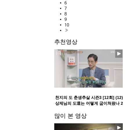
6
7
8
9
10
»
추천영상
천지의 도 춘생추살 시즌3 [12회] (12)
상제님의 도道는 어떻게 굽이쳐왔나 2
부
많이 본 영상