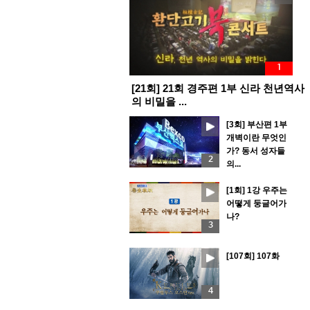
1
[21회] 21회 경주편 1부 신라 천년역사
의 비밀을 ...
[3회] 부산편 1부
개벽이란 무엇인
가? 동서 성자들
2
의...
[1회] 1강 우주는
어떻게 둥글어가
나?
3
[107회] 107화
4