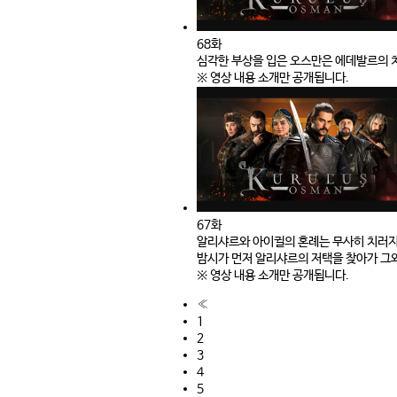
68화
심각한 부상을 입은 오스만은 에데발르의 치
※ 영상 내용 소개만 공개됩니다.
67화
알리샤르와 아이귈의 혼례는 무사히 치러지
밤시가 먼저 알리샤르의 저택을 찾아가 그와
※ 영상 내용 소개만 공개됩니다.
«
1
2
3
4
5