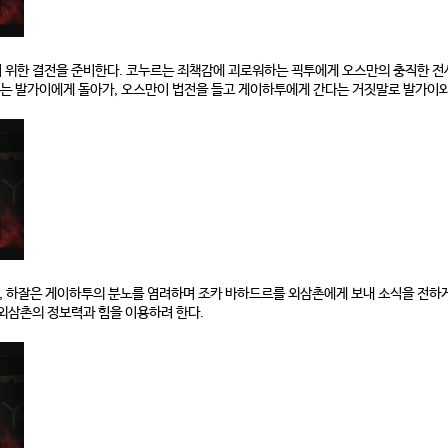
 위한 결전을 준비한다. 코누르는 죄책감에 괴로워하는 괵투에게 오스만의 충직한 전
투는 발가이에게 돌아가, 오스만이 법전을 들고 게이하투에게 간다는 거짓말로 발가이와 
 하잘은 게이하투의 분노를 염려하며 조카 바하드르를 외삼촌에게 보내 소식을 전하게
외삼촌의 정보력과 힘을 이용하려 한다.