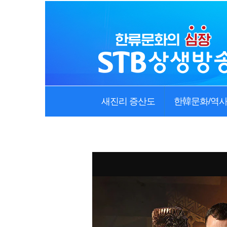
새진리 증산도
한韓문화/역