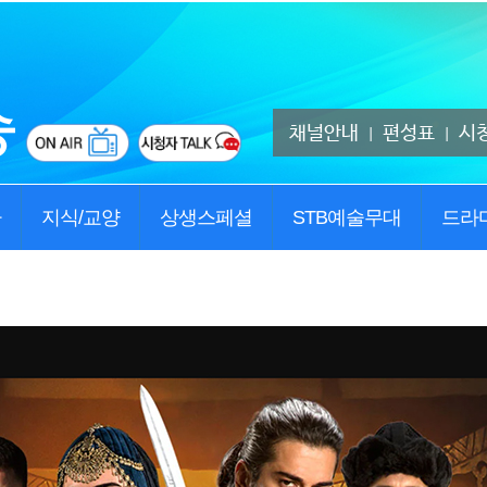
채널안내
편성표
시
|
|
사
지식/교양
상생스페셜
STB예술무대
드라