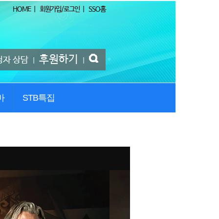
HOME
|
회원가입/로그인
|
SSO홈
후원하기
청자 상담
|
|
마
STB특집