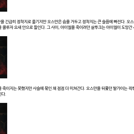
을 긴급히 정착지로 옮기지만 오스만은 숨을 거두고 정착지는 큰 슬픔에 빠진다. 오스
 쿨루자 요새 안으로 들인다. 그 사이, 아이귈을 죽이려던 살투크는 아이귈이 도망간 
 죽이지는 못했지만 사슬에 묶인 채 점점 더 미쳐간다. 오스만을 뒤쫓던 발가이는 괵
힌다.